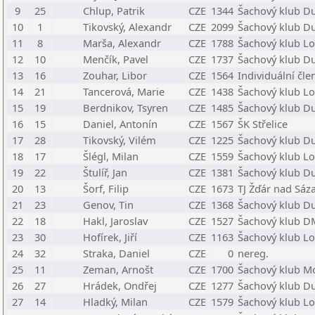
9
25
Chlup, Patrik
CZE
1344
Šachový klub Du
10
1
Tikovský, Alexandr
CZE
2099
Šachový klub Du
11
8
Marša, Alexandr
CZE
1788
Šachový klub Lo
12
10
Menčík, Pavel
CZE
1737
Šachový klub Du
13
16
Zouhar, Libor
CZE
1564
Individuální čle
14
21
Tancerová, Marie
CZE
1438
Šachový klub Lo
15
19
Berdnikov, Tsyren
CZE
1485
Šachový klub Du
16
15
Daniel, Antonín
CZE
1567
ŠK Střelice
17
28
Tikovský, Vilém
CZE
1225
Šachový klub Du
18
17
Šlégl, Milan
CZE
1559
Šachový klub Lo
19
22
Štulíř, Jan
CZE
1381
Šachový klub Du
20
13
Šorf, Filip
CZE
1673
TJ Žďár nad Sáza
21
23
Genov, Tin
CZE
1368
Šachový klub Du
22
18
Hakl, Jaroslav
CZE
1527
Šachový klub DM
23
30
Hofírek, Jiří
CZE
1163
Šachový klub Lo
24
32
Straka, Daniel
CZE
0
nereg.
25
11
Zeman, Arnošt
CZE
1700
Šachový klub Mo
26
27
Hrádek, Ondřej
CZE
1277
Šachový klub Du
27
14
Hladký, Milan
CZE
1579
Šachový klub Lo