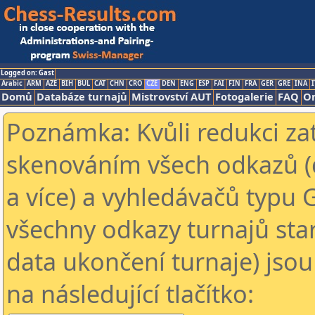
Logged on: Gast
Arabic
ARM
AZE
BIH
BUL
CAT
CHN
CRO
CZE
DEN
ENG
ESP
FAI
FIN
FRA
GER
GRE
INA
I
Domů
Databáze turnajů
Mistrovství AUT
Fotogalerie
FAQ
On
Poznámka: Kvůli redukci za
skenováním všech odkazů (
a více) a vyhledávačů typu 
všechny odkazy turnajů star
data ukončení turnaje) jsou
na následující tlačítko: