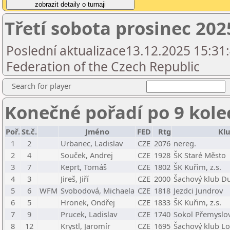
Třetí sobota prosinec 202
Poslední aktualizace13.12.2025 15:31
Federation of the Czech Republic
Search for player
Konečné pořadí po 9 kole
Poř.
St.č.
Jméno
FED
Rtg
Kl
1
2
Urbanec, Ladislav
CZE
2076
nereg.
2
4
Souček, Andrej
CZE
1928
ŠK Staré Město
3
7
Keprt, Tomáš
CZE
1802
ŠK Kuřim, z.s.
4
3
Jireš, Jiří
CZE
2000
Šachový klub Du
5
6
WFM
Svobodová, Michaela
CZE
1818
Jezdci Jundrov
6
5
Hronek, Ondřej
CZE
1833
ŠK Kuřim, z.s.
7
9
Prucek, Ladislav
CZE
1740
Sokol Přemyslov
8
12
Krystl, Jaromír
CZE
1695
Šachový klub Lo