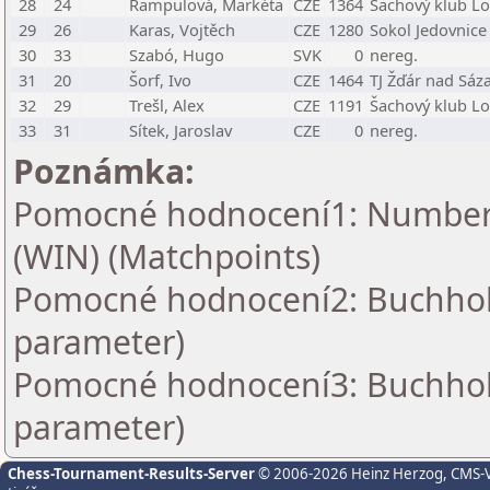
28
24
Rampulová, Markéta
CZE
1364
Šachový klub Lo
29
26
Karas, Vojtěch
CZE
1280
Sokol Jedovnice
30
33
Szabó, Hugo
SVK
0
nereg.
31
20
Šorf, Ivo
CZE
1464
TJ Žďár nad Sáza
32
29
Trešl, Alex
CZE
1191
Šachový klub Lo
33
31
Sítek, Jaroslav
CZE
0
nereg.
Poznámka:
Pomocné hodnocení1: Number o
(WIN) (Matchpoints)
Pomocné hodnocení2: Buchholz 
parameter)
Pomocné hodnocení3: Buchholz 
parameter)
Chess-Tournament-Results-Server
© 2006-2026 Heinz Herzog
, CMS-