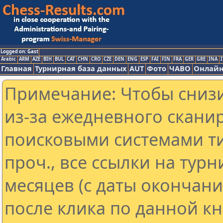
Logged on: Gast
Arabic
ARM
AZE
BIH
BUL
CAT
CHN
CRO
CZE
DEN
ENG
ESP
FAI
FIN
FRA
GER
GRE
INA
I
Главная
Турнирная база данных
AUT
Фото
ЧАВО
Онлайн
Примечание: Чтобы снизи
из-за ежедневного скани
поисковыми системами ти
проч., все ссылки на тур
месяцев (с даты окончан
после клика по данной кн