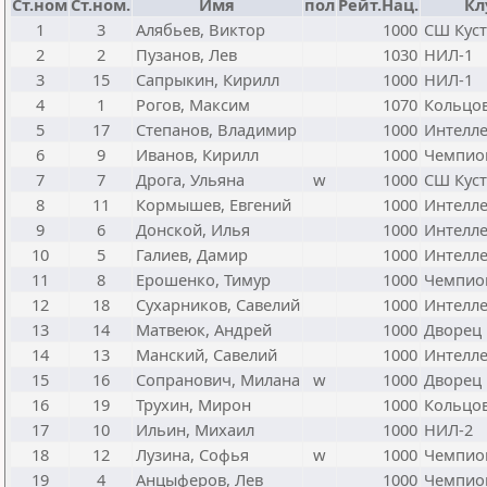
Ст.ном
Ст.ном.
Имя
пол
Рейт.Нац.
Кл
1
3
Алябьев, Виктор
1000
СШ Кус
2
2
Пузанов, Лев
1030
НИЛ-1
3
15
Сапрыкин, Кирилл
1000
НИЛ-1
4
1
Рогов, Максим
1070
Кольцо
5
17
Степанов, Владимир
1000
Интелле
6
9
Иванов, Кирилл
1000
Чемпион
7
7
Дрога, Ульяна
w
1000
СШ Кус
8
11
Кормышев, Евгений
1000
Интелле
9
6
Донской, Илья
1000
Интелле
10
5
Галиев, Дамир
1000
Интелле
11
8
Ерошенко, Тимур
1000
Чемпион
12
18
Сухарников, Савелий
1000
Интелле
13
14
Матвеюк, Андрей
1000
Дворец
14
13
Манский, Савелий
1000
Интелле
15
16
Сопранович, Милана
w
1000
Дворец
16
19
Трухин, Мирон
1000
Кольцо
17
10
Ильин, Михаил
1000
НИЛ-2
18
12
Лузина, Софья
w
1000
Чемпио
19
4
Анцыферов, Лев
1000
Чемпио