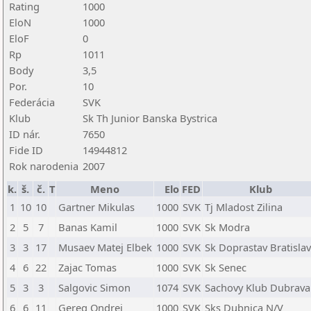
Rating
1000
EloN
1000
EloF
0
Rp
1011
Body
3,5
Por.
10
Federácia
SVK
Klub
Sk Th Junior Banska Bystrica
ID nár.
7650
Fide ID
14944812
Rok narodenia
2007
k.
š.
č.
T
Meno
Elo
FED
Klub
1
10
10
Gartner Mikulas
1000
SVK
Tj Mladost Zilina
2
5
7
Banas Kamil
1000
SVK
Sk Modra
3
3
17
Musaev Matej Elbek
1000
SVK
Sk Doprastav Bratisla
4
6
22
Zajac Tomas
1000
SVK
Sk Senec
5
3
3
Salgovic Simon
1074
SVK
Sachovy Klub Dubrav
6
6
11
Gereg Ondrej
1000
SVK
Sks Dubnica N/V