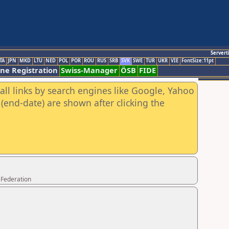
Servert
TA
JPN
MKD
LTU
NED
POL
POR
ROU
RUS
SRB
SVK
SWE
TUR
UKR
VIE
FontSize:11pt
ine Registration
Swiss-Manager
ÖSB
FIDE
all links by search engines like Google, Yahoo
(end-date) are shown after clicking the
 Federation