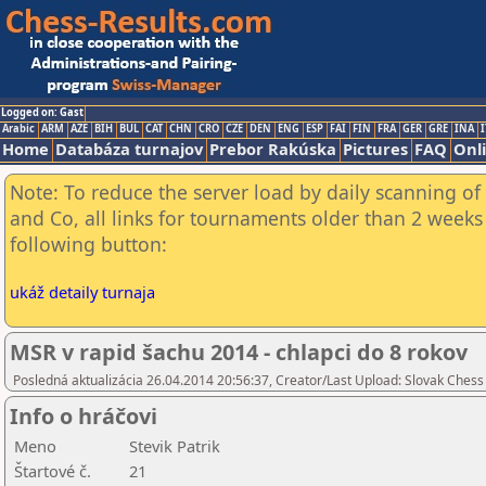
Logged on: Gast
Arabic
ARM
AZE
BIH
BUL
CAT
CHN
CRO
CZE
DEN
ENG
ESP
FAI
FIN
FRA
GER
GRE
INA
I
Home
Databáza turnajov
Prebor Rakúska
Pictures
FAQ
Onl
Note: To reduce the server load by daily scanning of 
and Co, all links for tournaments older than 2 weeks 
following button:
ukáž detaily turnaja
MSR v rapid šachu 2014 - chlapci do 8 rokov
Posledná aktualizácia 26.04.2014 20:56:37, Creator/Last Upload: Slovak Chess
Info o hráčovi
Meno
Stevik Patrik
Štartové č.
21