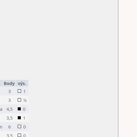
Body
výs.
3
1
3
½
va
4,5
0
3,5
1
an
6
0
3,5
0