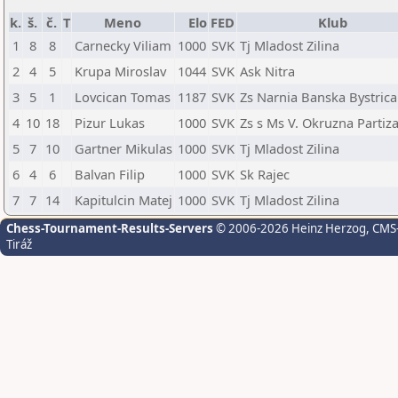
k.
š.
č.
T
Meno
Elo
FED
Klub
1
8
8
Carnecky Viliam
1000
SVK
Tj Mladost Zilina
2
4
5
Krupa Miroslav
1044
SVK
Ask Nitra
3
5
1
Lovcican Tomas
1187
SVK
Zs Narnia Banska Bystrica
4
10
18
Pizur Lukas
1000
SVK
Zs s Ms V. Okruzna Partiz
5
7
10
Gartner Mikulas
1000
SVK
Tj Mladost Zilina
6
4
6
Balvan Filip
1000
SVK
Sk Rajec
7
7
14
Kapitulcin Matej
1000
SVK
Tj Mladost Zilina
Chess-Tournament-Results-Servers
© 2006-2026 Heinz Herzog
, CMS
Tiráž