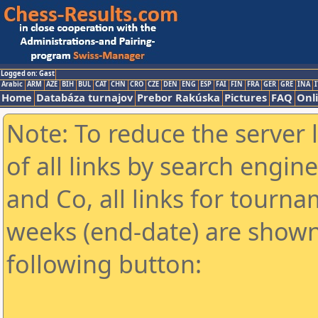
Logged on: Gast
Arabic
ARM
AZE
BIH
BUL
CAT
CHN
CRO
CZE
DEN
ENG
ESP
FAI
FIN
FRA
GER
GRE
INA
I
Home
Databáza turnajov
Prebor Rakúska
Pictures
FAQ
Onl
Note: To reduce the server 
of all links by search engin
and Co, all links for tourn
weeks (end-date) are shown 
following button: