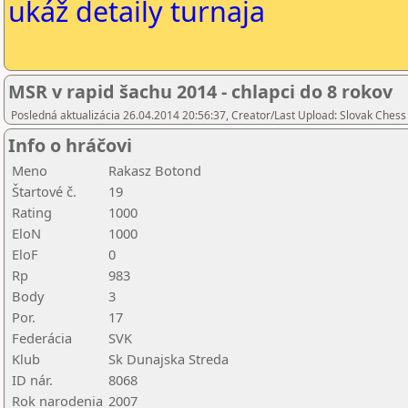
ukáž detaily turnaja
MSR v rapid šachu 2014 - chlapci do 8 rokov
Posledná aktualizácia 26.04.2014 20:56:37, Creator/Last Upload: Slovak Chess
Info o hráčovi
Meno
Rakasz Botond
Štartové č.
19
Rating
1000
EloN
1000
EloF
0
Rp
983
Body
3
Por.
17
Federácia
SVK
Klub
Sk Dunajska Streda
ID nár.
8068
Rok narodenia
2007