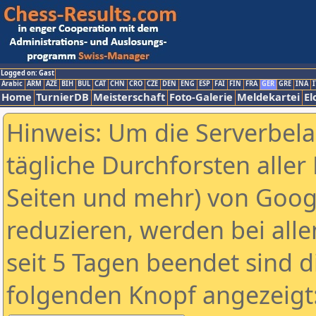
Logged on: Gast
Arabic
ARM
AZE
BIH
BUL
CAT
CHN
CRO
CZE
DEN
ENG
ESP
FAI
FIN
FRA
GER
GRE
INA
I
Home
TurnierDB
Meisterschaft
Foto-Galerie
Meldekartei
El
Hinweis: Um die Serverbel
tägliche Durchforsten aller 
Seiten und mehr) von Goog
reduzieren, werden bei alle
seit 5 Tagen beendet sind d
folgenden Knopf angezeigt