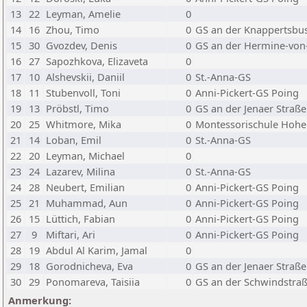
13
22
Leyman, Amelie
0
14
16
Zhou, Timo
0
GS an der Knappertsbu
15
30
Gvozdev, Denis
0
GS an der Hermine-von-
16
27
Sapozhkova, Elizaveta
0
17
10
Alshevskii, Daniil
0
St.-Anna-GS
18
11
Stubenvoll, Toni
0
Anni-Pickert-GS Poing
19
13
Pröbstl, Timo
0
GS an der Jenaer Straße
20
25
Whitmore, Mika
0
Montessorischule Hoh
21
14
Loban, Emil
0
St.-Anna-GS
22
20
Leyman, Michael
0
23
24
Lazarev, Milina
0
St.-Anna-GS
24
28
Neubert, Emilian
0
Anni-Pickert-GS Poing
25
21
Muhammad, Aun
0
Anni-Pickert-GS Poing
26
15
Lüttich, Fabian
0
Anni-Pickert-GS Poing
27
9
Miftari, Ari
0
Anni-Pickert-GS Poing
28
19
Abdul Al Karim, Jamal
0
29
18
Gorodnicheva, Eva
0
GS an der Jenaer Straße
30
29
Ponomareva, Taisiia
0
GS an der Schwindstra
Anmerkung: