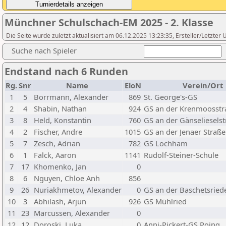
Münchner Schulschach-EM 2025 - 2. Klasse
Die Seite wurde zuletzt aktualisiert am 06.12.2025 13:23:35, Ersteller/Letzte
Suche nach Spieler
Endstand nach 6 Runden
Rg.
Snr
Name
EloN
Verein/Ort
1
5
Borrmann, Alexander
869
St. George's-GS
2
4
Shabin, Nathan
924
GS an der Krenmoosstra
3
8
Held, Konstantin
760
GS an der Gänseliesels
4
2
Fischer, Andre
1015
GS an der Jenaer Straße
5
7
Zesch, Adrian
782
GS Lochham
6
1
Falck, Aaron
1141
Rudolf-Steiner-Schule
7
17
Khomenko, Jan
0
8
6
Nguyen, Chloe Anh
856
9
26
Nuriakhmetov, Alexander
0
GS an der Baschetsried
10
3
Abhilash, Arjun
926
GS Mühlried
11
23
Marcussen, Alexander
0
12
12
Doroski, Luka
0
Anni-Pickert-GS Poing