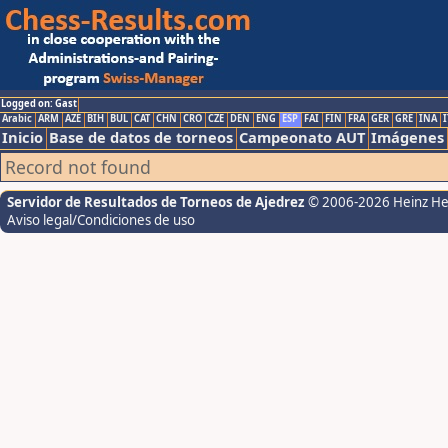
Logged on: Gast
Arabic
ARM
AZE
BIH
BUL
CAT
CHN
CRO
CZE
DEN
ENG
ESP
FAI
FIN
FRA
GER
GRE
INA
I
Inicio
Base de datos de torneos
Campeonato AUT
Imágenes
Record not found
Servidor de Resultados de Torneos de Ajedrez
© 2006-2026 Heinz H
Aviso legal/Condiciones de uso