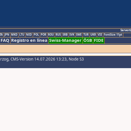
Servert
TA
JPN
MKD
LTU
NED
POL
POR
ROU
RUS
SRB
SVK
SWE
TUR
UKR
VIE
FontSize:11pt
FAQ
Registro en línea
Swiss-Manager
ÖSB
FIDE
erzog
, CMS-Version 14.07.2026 13:23, Node S3