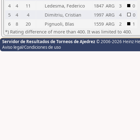
4
4
11
Ledesma, Federico
1847
ARG
3
0
5
4
4
Dimitriu, Cristian
1997
ARG
4
0
6
8
20
Pignuoli, Blas
1559
ARG
2
1
*) Rating difference of more than 400. It was limited to 400.
Servidor de Resultados de Torneos de Ajedrez
© 2006-2026 Heinz H
Aviso legal/Condiciones de uso