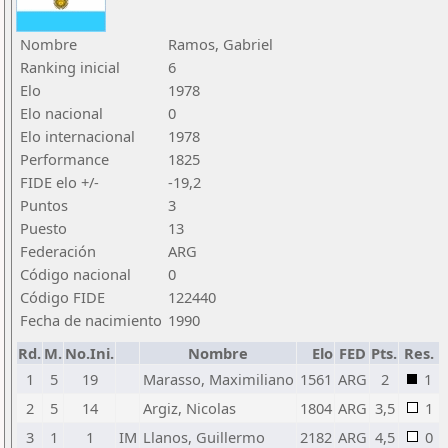
Nombre
Ramos, Gabriel
Ranking inicial
6
Elo
1978
Elo nacional
0
Elo internacional
1978
Performance
1825
FIDE elo +/-
-19,2
Puntos
3
Puesto
13
Federación
ARG
Código nacional
0
Código FIDE
122440
Fecha de nacimiento
1990
Rd.
M.
No.Ini.
Nombre
Elo
FED
Pts.
Res.
1
5
19
Marasso, Maximiliano
1561
ARG
2
1
2
5
14
Argiz, Nicolas
1804
ARG
3,5
1
3
1
1
IM
Llanos, Guillermo
2182
ARG
4,5
0