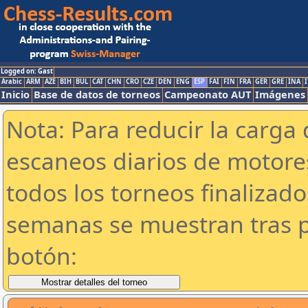
Logged on: Gast
Arabic
ARM
AZE
BIH
BUL
CAT
CHN
CRO
CZE
DEN
ENG
ESP
FAI
FIN
FRA
GER
GRE
INA
I
Inicio
Base de datos de torneos
Campeonato AUT
Imágenes
Nota: Para reducir la carga 
escaneos diarios de motor
todos los torneos finalizad
semanas se muestran tras p
botón: