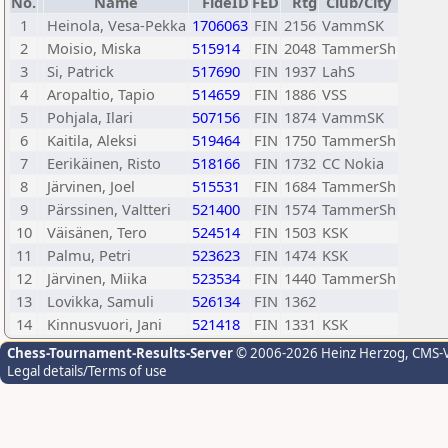
No.
Name
FideID
FED
Rtg
Club/City
1
Heinola, Vesa-Pekka
1706063
FIN
2156
VammSK
2
Moisio, Miska
515914
FIN
2048
TammerSh
3
Si, Patrick
517690
FIN
1937
LahS
4
Aropaltio, Tapio
514659
FIN
1886
VSS
5
Pohjala, Ilari
507156
FIN
1874
VammSK
6
Kaitila, Aleksi
519464
FIN
1750
TammerSh
7
Eerikäinen, Risto
518166
FIN
1732
CC Nokia
8
Järvinen, Joel
515531
FIN
1684
TammerSh
9
Pärssinen, Valtteri
521400
FIN
1574
TammerSh
10
Väisänen, Tero
524514
FIN
1503
KSK
11
Palmu, Petri
523623
FIN
1474
KSK
12
Järvinen, Miika
523534
FIN
1440
TammerSh
13
Lovikka, Samuli
526134
FIN
1362
14
Kinnusvuori, Jani
521418
FIN
1331
KSK
Chess-Tournament-Results-Server
© 2006-2026 Heinz Herzog
, CMS-
Legal details/Terms of use