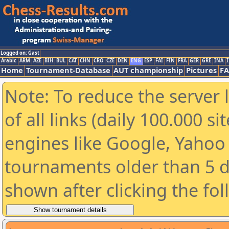
Logged on: Gast
Arabic
ARM
AZE
BIH
BUL
CAT
CHN
CRO
CZE
DEN
ENG
ESP
FAI
FIN
FRA
GER
GRE
INA
I
Home
Tournament-Database
AUT championship
Pictures
F
Note: To reduce the server 
of all links (daily 100.000 s
engines like Google, Yahoo a
tournaments older than 5 d
shown after clicking the fo