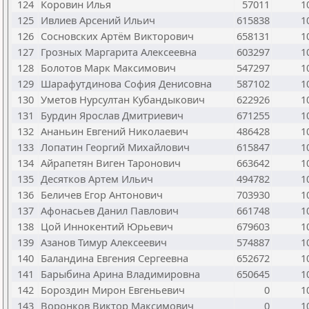
124
Коровин Илья
57011
1
125
Ивлиев Арсений Ильич
615838
1
126
Сосновских Артём Викторович
658131
1
127
Грозных Маргарита Алексеевна
603297
1
128
Болотов Марк Максимович
547297
1
129
Шарафутдинова София Денисовна
587102
1
130
Уметов Нурсултан Кубандыкович
622926
1
131
Бурдин Ярослав Дмитриевич
671255
1
132
Ананьин Евгений Николаевич
486428
1
133
Лопатин Георгий Михайлович
615847
1
134
Айрапетян Виген Таронович
663642
1
135
Десятков Артем Ильич
494782
1
136
Беличев Егор Антонович
703930
1
137
Афонасьев Данил Павлович
661748
1
138
Цой Иннокентий Юрьевич
679603
1
139
Азанов Тимур Алексеевич
574887
1
140
Баландина Евгения Сергеевна
652672
1
141
Барыбина Арина Владимировна
650645
1
142
Бороздин Мирон Евгеньевич
0
1
143
Воронков Виктор Максимович
0
1