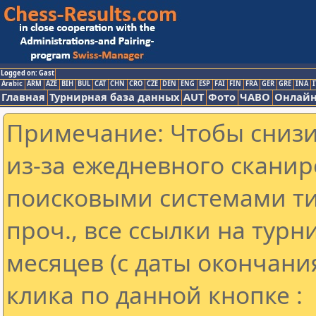
Logged on: Gast
Arabic
ARM
AZE
BIH
BUL
CAT
CHN
CRO
CZE
DEN
ENG
ESP
FAI
FIN
FRA
GER
GRE
INA
I
Главная
Турнирная база данных
AUT
Фото
ЧАВО
Онлайн
Примечание: Чтобы снизит
из-за ежедневного сканир
поисковыми системами ти
проч., все ссылки на тур
месяцев (с даты окончани
клика по данной кнопке :