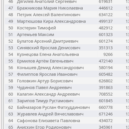
46
Дягилев Анатолий Сергеевич
619631
1
47
Бражникова Мария Николаевна
446612
1
48
Петрик Алексей Валентинович
634122
1
49
Мартюшова Кира Александровна
499137
1
50
Костерин Тимофей
482912
1
51
Артемьев Максим
601323
1
52
Булатов Арсений Дмитриевич
601274
1
53
Синявский Ярослав Денисович
351313
1
54
Кузнецова Елена Анатольевна
9266
1
55
Ермилов Артём Евгеньевич
472140
1
56
Конышев Демид Александрович
580194
1
57
Филиппов Ярослав Иванович
605482
1
58
Головкин Артур Борисович
626802
1
59
Чудинов Павел Андреевич
391863
1
60
Калагин Александр Андреевич
708552
1
61
Зарипов Тимур Рустамович
601845
1
62
Байназаров Руслан Фатхуддинович
660778
1
63
Журавлев Андрей Вячеславович
671246
1
64
Сафонова Елизавета Павловна
434072
1
65
Анискин Егор Родионович
345961
1