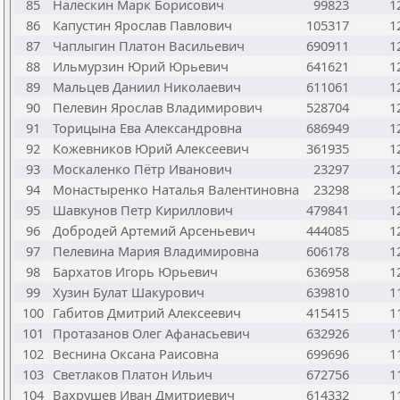
85
Налескин Марк Борисович
99823
1
86
Капустин Ярослав Павлович
105317
1
87
Чаплыгин Платон Васильевич
690911
1
88
Ильмурзин Юрий Юрьевич
641621
1
89
Мальцев Даниил Николаевич
611061
1
90
Пелевин Ярослав Владимирович
528704
1
91
Торицына Ева Александровна
686949
1
92
Кожевников Юрий Алексеевич
361935
1
93
Москаленко Пётр Иванович
23297
1
94
Монастыренко Наталья Валентиновна
23298
1
95
Шавкунов Петр Кириллович
479841
1
96
Добродей Артемий Арсеньевич
444085
1
97
Пелевина Мария Владимировна
606178
1
98
Бархатов Игорь Юрьевич
636958
1
99
Хузин Булат Шакурович
639810
1
100
Габитов Дмитрий Алексеевич
415415
1
101
Протазанов Олег Афанасьевич
632926
1
102
Веснина Оксана Раисовна
699696
1
103
Светлаков Платон Ильич
672756
1
104
Вахрушев Иван Дмитриевич
614332
1