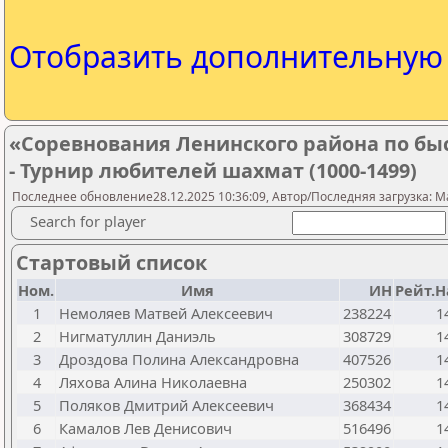
Отобразить дополнительну
«Соревнования Ленинского района по б
- Турнир любителей шахмат (1000-1499)
Последнее обновление28.12.2025 10:36:09, Автор/Последняя загрузка: M
Search for player
Стартовый список
Ном.
Имя
ИН
Рейт.Н
1
Немоляев Матвей Алексеевич
238224
1
2
Нигматуллин Даниэль
308729
1
3
Дроздова Полина Александровна
407526
1
4
Ляхова Алина Николаевна
250302
1
5
Поляков Дмитрий Алексеевич
368434
1
6
Камалов Лев Денисович
516496
1