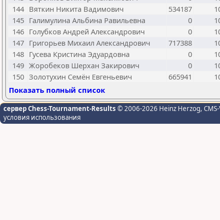
144
Вяткин Никита Вадимович
534187
1
145
Галимулина Альбина Равильевна
0
1
146
Голубков Андрей Александрович
0
1
147
Григорьев Михаил Александрович
717388
1
148
Гусева Кристина Эдуардовна
0
1
149
Жоробеков Шерхан Закирович
0
1
150
Золотухин Семён Евгеньевич
665941
1
Показать полный список
сервер Chess-Tournament-Results
© 2006-2026 Heinz Herzog
, CMS-
условия использования