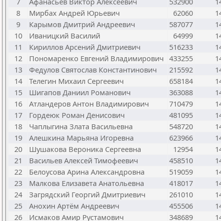
7
Афанасьев Виктор Алексеевич
532900
1
8
Мирбах Андрей Юрьевич
62060
1
9
Карымов Дмитрий Андреевич
587077
1
10
Иваницкий Василий
64999
1
11
Кириллов Арсений Дмитриевич
516233
1
12
Пономаренко Евгений Владимирович
433255
1
13
Федулов Святослав Константинович
215592
1
14
Телегин Михаил Сергеевич
658184
1
15
Шигапов Даниил Романович
363088
1
16
Атландеров Антон Владимирович
710479
1
17
Гордеюк Роман Денисович
481095
1
18
Чаплыгина Злата Васильевна
548720
1
19
Алешкина Марьяна Игоревна
623966
1
20
Шушакова Вероника Сергеевна
12954
1
21
Васильев Алексей Тимофеевич
458510
1
22
Белоусова Арина Александровна
519059
1
23
Малкова Елизавета Анатольевна
418017
1
24
Загрядский Георгий Дмитриевич
261010
1
25
Анохин Артём Андреевич
455506
1
26
Исмаков Амир Рустамович
348689
1