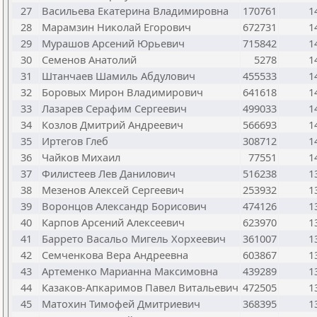
27
Васильева Екатерина Владимировна
170761
1
28
Марамзин Николай Егорович
672731
1
29
Мурашов Арсений Юрьевич
715842
1
30
Семенов Анатолий
5278
1
31
Штанчаев Шамиль Абдулович
455533
1
32
Боровых Мирон Владимирович
641618
1
33
Лазарев Серафим Сергеевич
499033
1
34
Козлов Дмитрий Андреевич
566693
1
35
Иртегов Глеб
308712
1
36
Чайков Михаил
77551
1
37
Филистеев Лев Данилович
516238
1
38
Мезенов Алексей Сергеевич
253932
1
39
Воронцов Александр Борисович
474126
1
40
Карпов Арсений Алексеевич
623970
1
41
Баррето Васальо Мигель Хорхеевич
361007
1
42
Семченкова Вера Андреевна
603867
1
43
Артеменко Марианна Максимовна
439289
1
44
Казаков-Апкаримов Павел Витальевич
472505
1
45
Матохин Тимофей Дмитриевич
368395
1