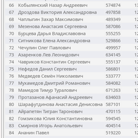
66
Кобылянский Назар Андреевич
574874
1
67
Дроздова Виктория Александровна
497858
1
68
Чаплыгин Захар Максимович
489349
1
69
Мезенова Анастасия Сергеевна
587086
1
70
Бурцева Дарья Владиславовна
555255
1
71
Ситникова Елена Александровна
529866
1
72
Чечулин Олег Павлович
499957
1
73
Азаренков Лев Леонидович
634145
1
74
Чавриков Константин Сергеевич
555137
1
75
Нефедов Данил Сергеевич
586801
1
76
Медведев Семён Николаевич
533777
1
77
Мухамедов Дмитрий Романович
584082
1
78
Мамедов Тимур Туралович
671263
1
79
Протазанов Афанасий Андреевич
634603
1
80
Шарафутдинова Анастасия Денисовна
587101
1
81
Айрапетян Тигран Таронович
470115
1
82
Гомзикова Юлия Константиновна
594545
1
83
Смирнов Игорь Анатольевич
404514
1
84
Ананин Павел
519220
1