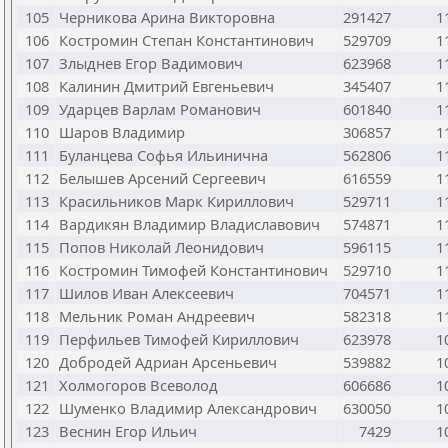
105
Черникова Арина Викторовна
291427
1
106
Костромин Степан Константинович
529709
1
107
Злыднев Егор Вадимович
623968
1
108
Калинин Дмитрий Евгеньевич
345407
1
109
Ударцев Варлам Романович
601840
1
110
Шаров Владимир
306857
1
111
Буланцева Софья Ильинична
562806
1
112
Белышев Арсений Сергеевич
616559
1
113
Красильников Марк Кириллович
529711
1
114
Вардикян Владимир Владиславович
574871
1
115
Попов Николай Леонидович
596115
1
116
Костромин Тимофей Константинович
529710
1
117
Шилов Иван Алексеевич
704571
1
118
Мельник Роман Андреевич
582318
1
119
Перфильев Тимофей Кириллович
623978
1
120
Добродей Адриан Арсеньевич
539882
1
121
Холмогоров Всеволод
606686
1
122
Шуменко Владимир Александрович
630050
1
123
Веснин Егор Ильич
7429
1