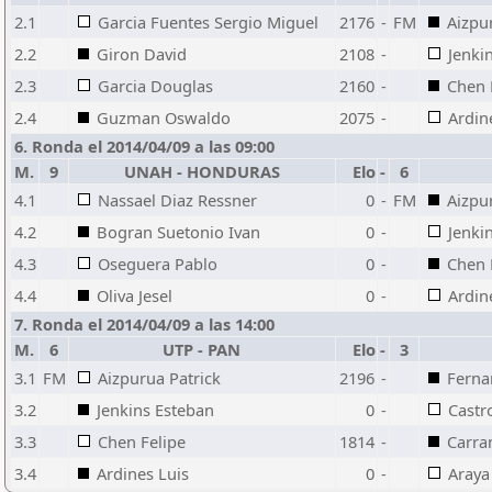
2.1
Garcia Fuentes Sergio Miguel
2176
-
FM
Aizpu
2.2
Giron David
2108
-
Jenki
2.3
Garcia Douglas
2160
-
Chen 
2.4
Guzman Oswaldo
2075
-
Ardin
6. Ronda el 2014/04/09 a las 09:00
M.
9
UNAH - HONDURAS
Elo
-
6
4.1
Nassael Diaz Ressner
0
-
FM
Aizpu
4.2
Bogran Suetonio Ivan
0
-
Jenki
4.3
Oseguera Pablo
0
-
Chen 
4.4
Oliva Jesel
0
-
Ardin
7. Ronda el 2014/04/09 a las 14:00
M.
6
UTP - PAN
Elo
-
3
3.1
FM
Aizpurua Patrick
2196
-
Ferna
3.2
Jenkins Esteban
0
-
Castr
3.3
Chen Felipe
1814
-
Carra
3.4
Ardines Luis
0
-
Araya