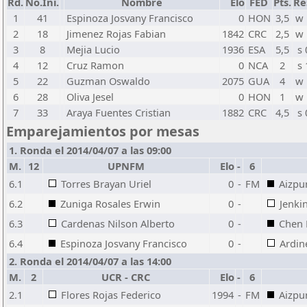
Rd.
No.Ini.
Nombre
Elo
FED
Pts.
Re
1
41
Espinoza Josvany Francisco
0
HON
3,5
w 
2
18
Jimenez Rojas Fabian
1842
CRC
2,5
w 
3
8
Mejia Lucio
1936
ESA
5,5
s 
4
12
Cruz Ramon
0
NCA
2
s 
5
22
Guzman Oswaldo
2075
GUA
4
w 
6
28
Oliva Jesel
0
HON
1
w 
7
33
Araya Fuentes Cristian
1882
CRC
4,5
s 
Emparejamientos por mesas
1. Ronda el 2014/04/07 a las 09:00
M.
12
UPNFM
Elo
-
6
6.1
Torres Brayan Uriel
0
-
FM
Aizpu
6.2
Zuniga Rosales Erwin
0
-
Jenki
6.3
Cardenas Nilson Alberto
0
-
Chen 
6.4
Espinoza Josvany Francisco
0
-
Ardin
2. Ronda el 2014/04/07 a las 14:00
M.
2
UCR - CRC
Elo
-
6
2.1
Flores Rojas Federico
1994
-
FM
Aizpu