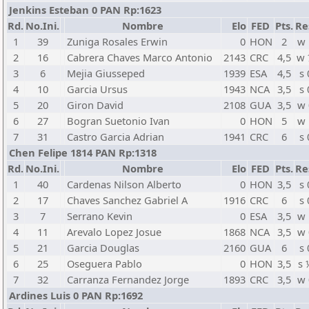
Jenkins Esteban 0 PAN Rp:1623
Rd.
No.Ini.
Nombre
Elo
FED
Pts.
Re
1
39
Zuniga Rosales Erwin
0
HON
2
w 
2
16
Cabrera Chaves Marco Antonio
2143
CRC
4,5
w 
3
6
Mejia Giusseped
1939
ESA
4,5
s 
4
10
Garcia Ursus
1943
NCA
3,5
s 
5
20
Giron David
2108
GUA
3,5
w 
6
27
Bogran Suetonio Ivan
0
HON
5
w 
7
31
Castro Garcia Adrian
1941
CRC
6
s 
Chen Felipe 1814 PAN Rp:1318
Rd.
No.Ini.
Nombre
Elo
FED
Pts.
Re
1
40
Cardenas Nilson Alberto
0
HON
3,5
s 
2
17
Chaves Sanchez Gabriel A
1916
CRC
6
s 
3
7
Serrano Kevin
0
ESA
3,5
w 
4
11
Arevalo Lopez Josue
1868
NCA
3,5
w 
5
21
Garcia Douglas
2160
GUA
6
s 
6
25
Oseguera Pablo
0
HON
3,5
s 
7
32
Carranza Fernandez Jorge
1893
CRC
3,5
w 
Ardines Luis 0 PAN Rp:1692