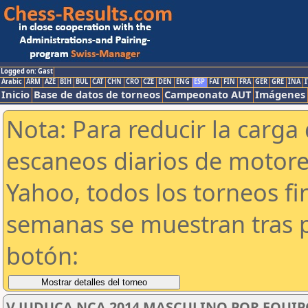
Logged on: Gast
Arabic
ARM
AZE
BIH
BUL
CAT
CHN
CRO
CZE
DEN
ENG
ESP
FAI
FIN
FRA
GER
GRE
INA
I
Inicio
Base de datos de torneos
Campeonato AUT
Imágenes
Nota: Para reducir la carga 
escaneos diarios de motor
Yahoo, todos los torneos f
semanas se muestran tras p
botón:
V JUDUCA NCA 2014 MASCULINO POR EQUIP