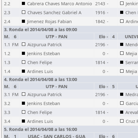
2.2
Cabrera Chaves Marco Antonio
2143
-
Jenki
2.3
Chaves Sanchez Gabriel A
1916
-
Chen 
2.4
Jimenez Rojas Fabian
1842
-
Ardin
3. Ronda el 2014/04/08 a las 09:00
M.
6
UTP - PAN
Elo
-
4
UNIV
1.1
FM
Aizpurua Patrick
2196
-
Mend
1.2
Jenkins Esteban
0
-
Mejia
1.3
Chen Felipe
1814
-
Serra
1.4
Ardines Luis
0
-
Mejia
4. Ronda el 2014/04/08 a las 13:00
M.
6
UTP - PAN
Elo
-
5
3.1
FM
Aizpurua Patrick
2196
-
Medra
3.2
Jenkins Esteban
0
-
Garci
3.3
Chen Felipe
1814
-
Areva
3.4
Ardines Luis
0
-
Cruz
5. Ronda el 2014/04/08 a las 16:00
M.
1
USAC - SAN CARLOS - GUA
Elo
-
6