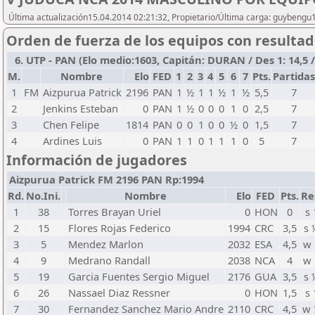
Última actualización15.04.2014 02:21:32, Propietario/Última carga: guybengu
Orden de fuerza de los equipos con resulta
6. UTP - PAN (Elo medio:1603, Capitán: DURAN / Des 1: 14,5 / 
M.
Nombre
Elo
FED
1
2
3
4
5
6
7
Pts.
Partidas
1
FM
Aizpurua Patrick
2196
PAN
1
½
1
1
½
1
½
5,5
7
2
Jenkins Esteban
0
PAN
1
½
0
0
0
1
0
2,5
7
3
Chen Felipe
1814
PAN
0
0
1
0
0
½
0
1,5
7
4
Ardines Luis
0
PAN
1
1
0
1
1
1
0
5
7
Información de jugadores
Aizpurua Patrick FM 2196 PAN Rp:1994
Rd.
No.Ini.
Nombre
Elo
FED
Pts.
Re
1
38
Torres Brayan Uriel
0
HON
0
s 
2
15
Flores Rojas Federico
1994
CRC
3,5
s 
3
5
Mendez Marlon
2032
ESA
4,5
w 
4
9
Medrano Randall
2038
NCA
4
w 
5
19
Garcia Fuentes Sergio Miguel
2176
GUA
3,5
s 
6
26
Nassael Diaz Ressner
0
HON
1,5
s 
7
30
Fernandez Sanchez Mario Andre
2110
CRC
4,5
w 