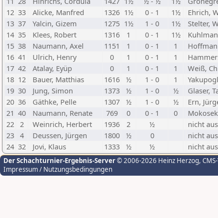
11
28
Hinrichs, Cordula
1427
1½
½ - ½
1½
Grönegr
12
33
Alicke, Manfred
1326
1½
0 - 1
1½
Ehrich, 
13
37
Yalcin, Gizem
1275
1½
1 - 0
1½
Stelter, 
14
35
Klees, Robert
1316
1
0 - 1
1½
Kuhlman
15
38
Naumann, Axel
1151
1
0 - 1
1
Hoffmann
16
41
Ulrich, Henry
0
1
0 - 1
1
Hammers
17
42
Atalay, Eyüp
0
1
0 - 1
1
Weiß, Ch
18
12
Bauer, Matthias
1616
½
1 - 0
1
Yakupogl
19
30
Jung, Simon
1373
½
1 - 0
½
Glaser, T
20
36
Gäthke, Pelle
1307
½
1 - 0
½
Ern, Jür
21
40
Naumann, Renate
769
0
0 - 1
0
Mokosek,
22
2
Weinrich, Herbert
1936
2
½
nicht au
23
4
Deussen, Jürgen
1800
½
0
nicht au
24
32
Jovi, Klaus
1333
½
½
nicht au
Der Schachturnier-Ergebnis-Server
© 2006-2026 Heinz Herzog
, CMS
Impressum / Nutzungsbedingungen