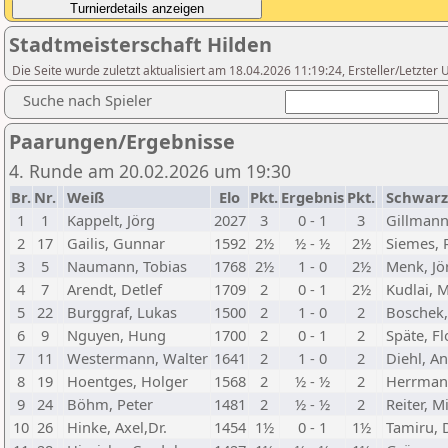
Stadtmeisterschaft Hilden
Die Seite wurde zuletzt aktualisiert am 18.04.2026 11:19:24, Ersteller/Letzte
Suche nach Spieler
Paarungen/Ergebnisse
4. Runde am 20.02.2026 um 19:30
Br.
Nr.
Weiß
Elo
Pkt.
Ergebnis
Pkt.
Schwarz
1
1
Kappelt, Jörg
2027
3
0 - 1
3
Gillmann
2
17
Gailis, Gunnar
1592
2½
½ - ½
2½
Siemes, 
3
5
Naumann, Tobias
1768
2½
1 - 0
2½
Menk, Jö
4
7
Arendt, Detlef
1709
2
0 - 1
2½
Kudlai, 
5
22
Burggraf, Lukas
1500
2
1 - 0
2
Boschek,
6
9
Nguyen, Hung
1700
2
0 - 1
2
Späte, Fl
7
11
Westermann, Walter
1641
2
1 - 0
2
Diehl, A
8
19
Hoentges, Holger
1568
2
½ - ½
2
Herrmann
9
24
Böhm, Peter
1481
2
½ - ½
2
Reiter, M
10
26
Hinke, Axel,Dr.
1454
1½
0 - 1
1½
Tamiru,