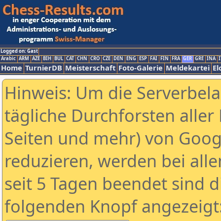
Logged on: Gast
Arabic
ARM
AZE
BIH
BUL
CAT
CHN
CRO
CZE
DEN
ENG
ESP
FAI
FIN
FRA
GER
GRE
INA
I
Home
TurnierDB
Meisterschaft
Foto-Galerie
Meldekartei
El
Hinweis: Um die Serverbel
tägliche Durchforsten aller 
Seiten und mehr) von Goog
reduzieren, werden bei alle
seit 5 Tagen beendet sind d
folgenden Knopf angezeigt