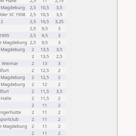
er Halle
2,5
11
2,75
 Magdeburg
2,5
10,5
3,5
lder SC 1958
2,5
10,5
3,5
12
2,5
10,5
3,25
2,5
9,5
3
 1895
2,5
9,5
3
be Magdeburg
2,5
9,5
3
 Magdeburg
2
13,5
3,5
2
13,5
2,5
1 Weimar
2
13
3
ßfurt
2
12,5
2
 Magdeburg
2
12,5
2
 Magdeburg
2
12
2
ßfurt
2
11,5
3,5
 Halle
2
11,5
2
2
11
2
angerhütte
2
11
2
 Sportclub
2
11
2
be Magdeburg
2
11
2
2
11
2