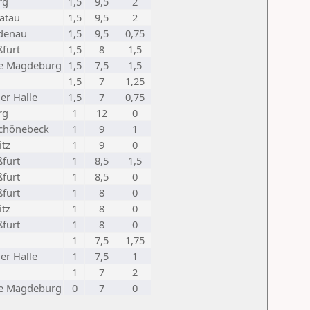
rg
1,5
9,5
2
ratau
1,5
9,5
2
ndenau
1,5
9,5
0,75
ßfurt
1,5
8
1,5
be Magdeburg
1,5
7,5
1,5
1,5
7
1,25
er Halle
1,5
7
0,75
rg
1
12
0
chönebeck
1
9
1
itz
1
9
0
ßfurt
1
8,5
1,5
ßfurt
1
8,5
0
ßfurt
1
8
0
itz
1
8
0
ßfurt
1
8
0
1
7,5
1,75
er Halle
1
7,5
1
1
7
2
be Magdeburg
0
7
0