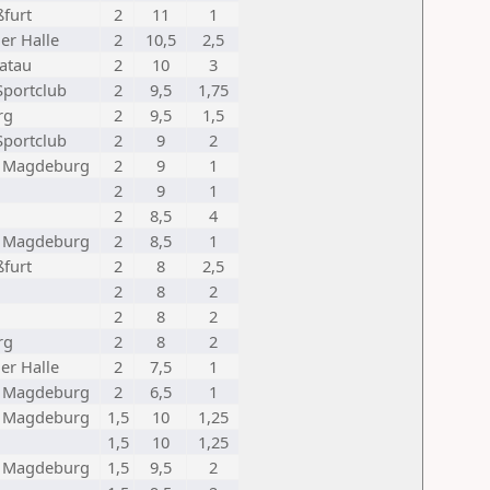
ßfurt
2
11
1
er Halle
2
10,5
2,5
ratau
2
10
3
 Sportclub
2
9,5
1,75
rg
2
9,5
1,5
 Sportclub
2
9
2
 Magdeburg
2
9
1
2
9
1
2
8,5
4
 Magdeburg
2
8,5
1
ßfurt
2
8
2,5
2
8
2
2
8
2
rg
2
8
2
er Halle
2
7,5
1
 Magdeburg
2
6,5
1
 Magdeburg
1,5
10
1,25
1,5
10
1,25
 Magdeburg
1,5
9,5
2