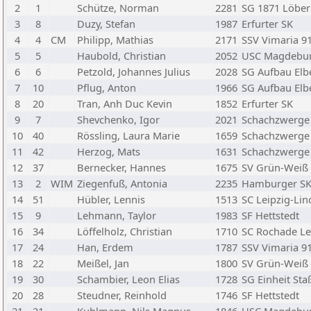
2
1
Schütze, Norman
2281
SG 1871 Löber
3
8
Duzy, Stefan
1987
Erfurter SK
4
4
CM
Philipp, Mathias
2171
SSV Vimaria 9
5
5
Haubold, Christian
2052
USC Magdebu
6
6
Petzold, Johannes Julius
2028
SG Aufbau El
7
10
Pflug, Anton
1966
SG Aufbau El
8
20
Tran, Anh Duc Kevin
1852
Erfurter SK
9
7
Shevchenko, Igor
2021
Schachzwerge
10
40
Rössling, Laura Marie
1659
Schachzwerge
11
42
Herzog, Mats
1631
Schachzwerge
12
37
Bernecker, Hannes
1675
SV Grün-Weiß
13
2
WIM
Ziegenfuß, Antonia
2235
Hamburger SK
14
51
Hübler, Lennis
1513
SC Leipzig-Li
15
9
Lehmann, Taylor
1983
SF Hettstedt
16
34
Löffelholz, Christian
1710
SC Rochade Le
17
24
Han, Erdem
1787
SSV Vimaria 9
18
22
Meißel, Jan
1800
SV Grün-Weiß
19
30
Schambier, Leon Elias
1728
SG Einheit Sta
20
28
Steudner, Reinhold
1746
SF Hettstedt