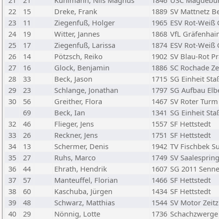
21
21
Kuhlmann, Nils Magnus
1846
USC Magdebu
22
15
Dreke, Frank
1889
SV Mattnetz Be
23
11
Ziegenfuß, Holger
1965
ESV Rot-Weiß 
24
19
Witter, Jannes
1868
VfL Gräfenhai
25
17
Ziegenfuß, Larissa
1874
ESV Rot-Weiß 
26
14
Pötzsch, Reiko
1902
SV Blau-Rot P
27
16
Glock, Benjamin
1886
SC Rochade Z
28
33
Beck, Jason
1715
SG Einheit Sta
29
23
Schlange, Jonathan
1797
SG Aufbau El
30
56
Greither, Flora
1467
SV Roter Turm
69
Beck, Ian
1341
SG Einheit Sta
32
46
Flieger, Jens
1557
SF Hettstedt
33
26
Reckner, Jens
1751
SF Hettstedt
34
13
Schermer, Denis
1942
TV Fischbek S
35
27
Ruhs, Marco
1749
SV Saalespring
36
44
Ehrath, Hendrik
1607
SG 2011 Senne
37
57
Manteuffel, Florian
1466
SF Hettstedt
38
60
Kaschuba, Jürgen
1434
SF Hettstedt
39
48
Schwarz, Matthias
1544
SV Motor Zeitz
40
29
Nönnig, Lotte
1736
Schachzwerge