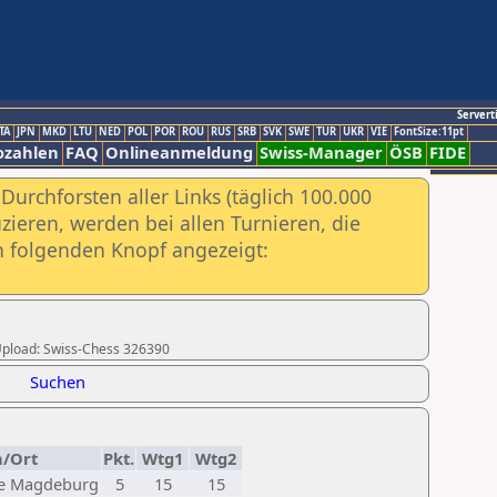
Servert
TA
JPN
MKD
LTU
NED
POL
POR
ROU
RUS
SRB
SVK
SWE
TUR
UKR
VIE
FontSize:11pt
ozahlen
FAQ
Onlineanmeldung
Swiss-Manager
ÖSB
FIDE
urchforsten aller Links (täglich 100.000
ieren, werden bei allen Turnieren, die
ch folgenden Knopf angezeigt:
r Upload: Swiss-Chess 326390
Suchen
n/Ort
Pkt.
Wtg1
Wtg2
be Magdeburg
5
15
15