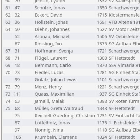
60
70
Jensch, Lyonel
1332
SV Saalespring
61
47
Schulze, Jonas
1550
Schachzwerge
62
32
Eckert, David
1715
Klostermansfe
63
36
Hollstein, Jonas
1691
VFB Altena 19
64
50
Diehn, Johannes
1527
SV Motor Zeitz
52
Aronau, Michael
1506
SV Oebisfelde
67
Rössling, Ivo
1375
SG Aufbau El
67
31
Hoffmann, Svenja
1721
Schachzwerge
68
71
Flügel, Laurent
1308
SF Hettstedt
69
18
Bemmann, Carlo
1870
SSV Vimaria 9
70
73
Fiedler, Lucas
1281
SG Einheit Sta
99
Gulatz, Julian Lewis
1101
Schachzwerge
72
79
Menz, Henry
1221
Schachzwerge
73
111
Quaas, Maximilian
937
SG Einheit Sta
74
63
Jamalli, Malak
1398
SV Roter Turm
75
68
Müller, Greta Waltraud
1348
SF Hettstedt
75
Reichelt-Goecking, Christian
1231
SV Eintracht T
87
Löffelholz, Jonas
1175
1. Eichsfelder
97
Nönnig, Nina
1118
SG Aufbau El
105
Krumbein, Clemens
1024
SF Hettstedt