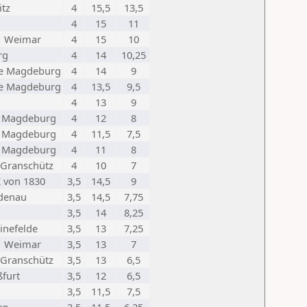
itz
4
15,5
13,5
4
15
11
1 Weimar
4
15
10
rg
4
14
10,25
be Magdeburg
4
14
9
be Magdeburg
4
13,5
9,5
4
13
9
 Magdeburg
4
12
8
 Magdeburg
4
11,5
7,5
 Magdeburg
4
11
8
 Granschütz
4
10
7
 von 1830
3,5
14,5
9
ndenau
3,5
14,5
7,75
3,5
14
8,25
inefelde
3,5
13
7,25
1 Weimar
3,5
13
7
 Granschütz
3,5
13
6,5
ßfurt
3,5
12
6,5
3,5
11,5
7,5