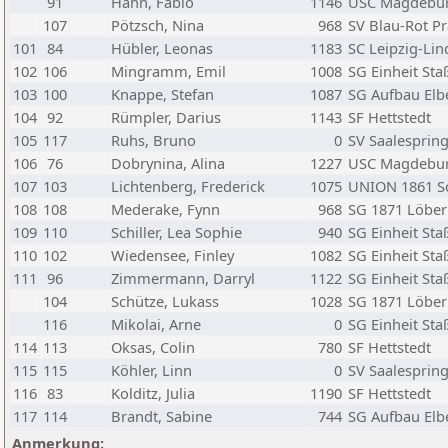
91
Hahn, Fabio
1146
USC Magdebu
107
Pötzsch, Nina
968
SV Blau-Rot P
101
84
Hübler, Leonas
1183
SC Leipzig-Li
102
106
Mingramm, Emil
1008
SG Einheit Sta
103
100
Knappe, Stefan
1087
SG Aufbau El
104
92
Rümpler, Darius
1143
SF Hettstedt
105
117
Ruhs, Bruno
0
SV Saalespring
106
76
Dobrynina, Alina
1227
USC Magdebu
107
103
Lichtenberg, Frederick
1075
UNION 1861 S
108
108
Mederake, Fynn
968
SG 1871 Löber
109
110
Schiller, Lea Sophie
940
SG Einheit Sta
110
102
Wiedensee, Finley
1082
SG Einheit Sta
111
96
Zimmermann, Darryl
1122
SG Einheit Sta
104
Schütze, Lukass
1028
SG 1871 Löber
116
Mikolai, Arne
0
SG Einheit Sta
114
113
Oksas, Colin
780
SF Hettstedt
115
115
Köhler, Linn
0
SV Saalespring
116
83
Kolditz, Julia
1190
SF Hettstedt
117
114
Brandt, Sabine
744
SG Aufbau El
Anmerkung: