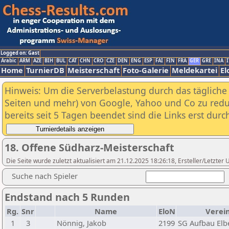
Logged on: Gast
Arabic
ARM
AZE
BIH
BUL
CAT
CHN
CRO
CZE
DEN
ENG
ESP
FAI
FIN
FRA
GER
GRE
INA
I
Home
TurnierDB
Meisterschaft
Foto-Galerie
Meldekartei
El
Hinweis: Um die Serverbelastung durch das tägliche D
Seiten und mehr) von Google, Yahoo und Co zu reduz
bereits seit 5 Tagen beendet sind die Links erst dur
18. Offene Südharz-Meisterschaft
Die Seite wurde zuletzt aktualisiert am 21.12.2025 18:26:18, Ersteller/Letzte
Suche nach Spieler
Endstand nach 5 Runden
Rg.
Snr
Name
EloN
Verei
1
3
Nönnig, Jakob
2199
SG Aufbau El