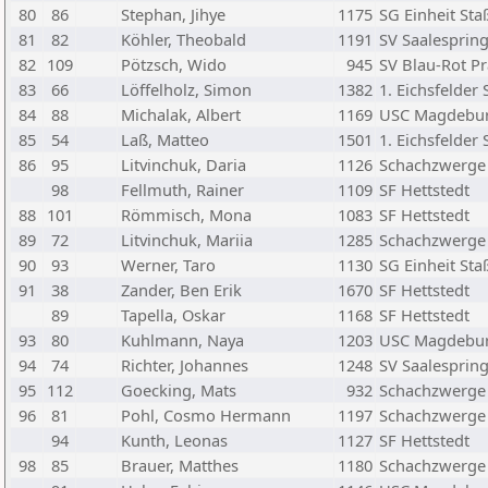
80
86
Stephan, Jihye
1175
SG Einheit Sta
81
82
Köhler, Theobald
1191
SV Saalespring
82
109
Pötzsch, Wido
945
SV Blau-Rot P
83
66
Löffelholz, Simon
1382
1. Eichsfelder
84
88
Michalak, Albert
1169
USC Magdebu
85
54
Laß, Matteo
1501
1. Eichsfelder
86
95
Litvinchuk, Daria
1126
Schachzwerge
98
Fellmuth, Rainer
1109
SF Hettstedt
88
101
Römmisch, Mona
1083
SF Hettstedt
89
72
Litvinchuk, Mariia
1285
Schachzwerge
90
93
Werner, Taro
1130
SG Einheit Sta
91
38
Zander, Ben Erik
1670
SF Hettstedt
89
Tapella, Oskar
1168
SF Hettstedt
93
80
Kuhlmann, Naya
1203
USC Magdebu
94
74
Richter, Johannes
1248
SV Saalespring
95
112
Goecking, Mats
932
Schachzwerge
96
81
Pohl, Cosmo Hermann
1197
Schachzwerge
94
Kunth, Leonas
1127
SF Hettstedt
98
85
Brauer, Matthes
1180
Schachzwerge