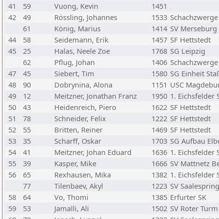
41
59
Vuong, Kevin
1451
42
49
Rössling, Johannes
1533
Schachzwerge
61
König, Marius
1414
SV Merseburg
44
58
Seidemann, Erik
1457
SF Hettstedt
45
25
Halas, Neele Zoe
1768
SG Leipzig
62
Pflug, Johan
1406
Schachzwerge
47
45
Siebert, Tim
1580
SG Einheit Sta
48
90
Dobrynina, Alona
1151
USC Magdebu
49
12
Meitzner, Jonathan Franz
1950
1. Eichsfelder
50
43
Heidenreich, Piero
1622
SF Hettstedt
51
78
Schneider, Felix
1222
SF Hettstedt
52
55
Britten, Reiner
1469
SF Hettstedt
53
35
Scharff, Oskar
1703
SG Aufbau El
54
41
Meitzner, Johan Eduard
1636
1. Eichsfelder
55
39
Kasper, Mike
1666
SV Mattnetz Be
56
65
Rexhausen, Mika
1382
1. Eichsfelder
77
Tilenbaev, Akyl
1223
SV Saalespring
58
64
Vo, Thomi
1385
Erfurter SK
59
53
Jamalli, Ali
1502
SV Roter Turm