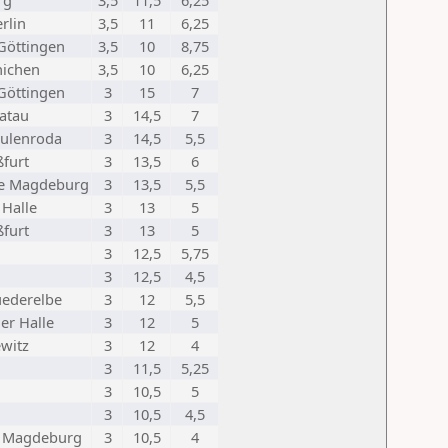
rg
3,5
11,5
6,25
rlin
3,5
11
6,25
Göttingen
3,5
10
8,75
nichen
3,5
10
6,25
Göttingen
3
15
7
ratau
3
14,5
7
eulenroda
3
14,5
5,5
ßfurt
3
13,5
6
be Magdeburg
3
13,5
5,5
 Halle
3
13
5
ßfurt
3
13
5
3
12,5
5,75
3
12,5
4,5
uederelbe
3
12
5,5
er Halle
3
12
5
witz
3
12
4
3
11,5
5,25
3
10,5
5
3
10,5
4,5
 Magdeburg
3
10,5
4