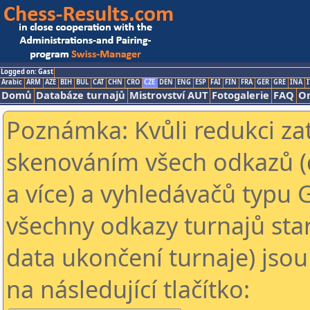
Logged on: Gast
Arabic
ARM
AZE
BIH
BUL
CAT
CHN
CRO
CZE
DEN
ENG
ESP
FAI
FIN
FRA
GER
GRE
INA
I
Domů
Databáze turnajů
Mistrovství AUT
Fotogalerie
FAQ
On
Poznámka: Kvůli redukci za
skenováním všech odkazů (
a více) a vyhledávačů typu 
všechny odkazy turnajů star
data ukončení turnaje) jsou
na následující tlačítko: