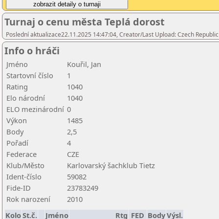
Turnaj o cenu města Teplá dorost
Poslední aktualizace22.11.2025 14:47:04, Creator/Last Upload: Czech Republic
Info o hráči
Jméno
Kouřil, Jan
Startovní číslo
1
Rating
1040
Elo národní
1040
ELO mezinárodní
0
Výkon
1485
Body
2,5
Pořadí
4
Federace
CZE
Klub/Město
Karlovarský šachklub Tietz
Ident-číslo
59082
Fide-ID
23783249
Rok narození
2010
Kolo
St.č.
Jméno
Rtg
FED
Body
Výsl.