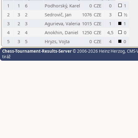
1
1
6
Podhorský, Karel
0
CZE
0
1
2
3
2
Sedrovič, Jan
1076
CZE
3
½
3
2
3
Agurieva, Valeria
1015
CZE
1
1
4
2
4
Anokhin, Daniel
1250
CZE
4,5
0
5
3
5
Hryzs, Vojta
0
CZE
4
0
Chess-Tournament-Results-Server
© 2006-2026 Heinz Herzog
, CMS-
tiráž