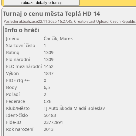
Turnaj o cenu města Teplá HD 14
Poslední aktualizace22.11.2025 16:27:45, Creator/Last Upload: Czech Republic
Info o hráči
Jméno
Čančík, Marek
Startovní číslo
1
Rating
1309
Elo národní
1309
ELO mezinárodní
1452
Výkon
1847
FIDE rtg +/-
0
Body
6,5
Pořadí
2
Federace
CZE
Klub/Město
TJ Auto Škoda Mladá Boleslav
Ident-číslo
56183
Fide-ID
23772891
Rok narození
2013