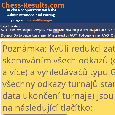
Logged on: Gast
Arabic
ARM
AZE
BIH
BUL
CAT
CHN
CRO
CZE
DEN
ENG
ESP
FAI
FIN
FRA
GER
GRE
INA
I
Domů
Databáze turnajů
Mistrovství AUT
Fotogalerie
FAQ
On
Poznámka: Kvůli redukci za
skenováním všech odkazů (
a více) a vyhledávačů typu 
všechny odkazy turnajů star
data ukončení turnaje) jsou
na následující tlačítko: