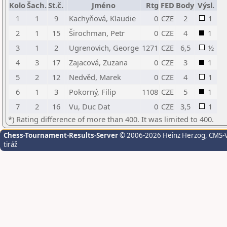
Kolo
Šach.
St.č.
Jméno
Rtg
FED
Body
Výsl.
1
1
9
Kachyňová, Klaudie
0
CZE
2
1
2
1
15
Širochman, Petr
0
CZE
4
1
3
1
2
Ugrenovich, George
1271
CZE
6,5
½
4
3
17
Zajacová, Zuzana
0
CZE
3
1
5
2
12
Nedvěd, Marek
0
CZE
4
1
6
1
3
Pokorný, Filip
1108
CZE
5
1
7
2
16
Vu, Duc Dat
0
CZE
3,5
1
*) Rating difference of more than 400. It was limited to 400.
Chess-Tournament-Results-Server
© 2006-2026 Heinz Herzog
, CMS-
tiráž