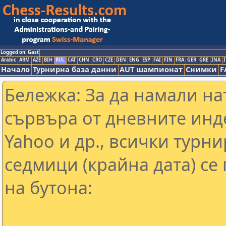
Logged on: Gast
Arabic
ARM
AZE
BIH
BUL
CAT
CHN
CRO
CZE
DEN
ENG
ESP
FAI
FIN
FRA
GER
GRE
INA
I
Начало
Турнирна база данни
AUT шампионат
Снимки
F
Бележка: За да намали н
сървъра от дневните инд
Yahoo и др., всички турни
седмици (крайна дата) се
на бутона: