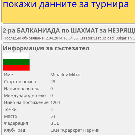
покажи данните за турнира
2-ра БАЛКАНИАДА по ШАХМАТ за НЕЗРЯЩ
Последно обновяване12.04.2014 16:54:55, Creator/Last Upload: Bulgarian C
Информация за състезател
Име
Mihailov Mihail
Стартов номер
43
Национално ело
0
Международно ело
0
Ниво на постижение
1204
Точки
2
Място
54
Федерация
BUL
Клуб/Град
СКИ "Краркра" Перник