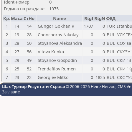
Ident-номер
0
Година на раждане
1975
Кр.
Маса
СтНо
Name
RtgI
RtgN
ФЕД
1
14
14
Gungor Gokhan R
1707
0
TUR
Istanbu
2
19
28
Chonchorov Nikolay
0
0
BUL
УСК "Б
3
28
50
Stoyanova Aleksandra
0
0
BUL
СОУ за
4
27
56
Vitova Kunka
0
0
BUL
СКХЗУ 
5
29
49
Stoyanov Gospodin
0
0
BUL
СКИ "В
6
25
52
Trendafilov Rumen
0
0
BUL
СКИ "К
7
23
22
Georgiev Mitko
0
1825
BUL
СКС "У
Шах-Турнир-Резултати-Сървър
© 2006-2026 Heinz Herzog
, CMS-Ve
Заглавие