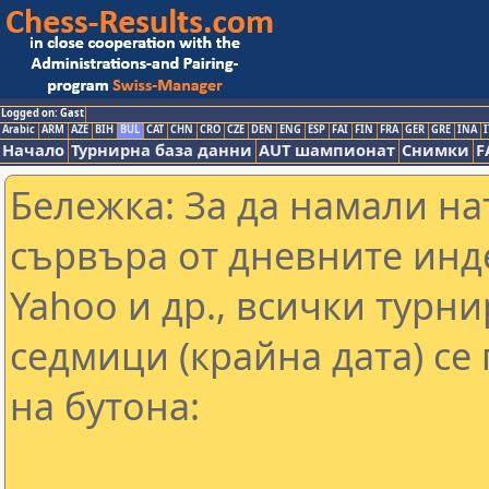
Logged on: Gast
Arabic
ARM
AZE
BIH
BUL
CAT
CHN
CRO
CZE
DEN
ENG
ESP
FAI
FIN
FRA
GER
GRE
INA
I
Начало
Турнирна база данни
AUT шампионат
Снимки
F
Бележка: За да намали н
сървъра от дневните инд
Yahoo и др., всички турни
седмици (крайна дата) се
на бутона: