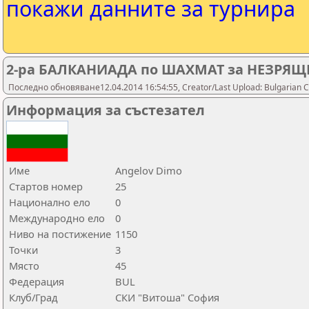
покажи данните за турнира
2-ра БАЛКАНИАДА по ШАХМАТ за НЕЗРЯЩ
Последно обновяване12.04.2014 16:54:55, Creator/Last Upload: Bulgarian C
Информация за състезател
Име
Angelov Dimo
Стартов номер
25
Национално ело
0
Международно ело
0
Ниво на постижение
1150
Точки
3
Място
45
Федерация
BUL
Клуб/Град
СКИ "Витоша" София