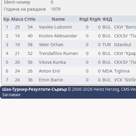
Ident-номер
0
Година на раждане
1979
Кр.
Маса
СтНо
Name
RtgI
RtgN
ФЕД
1
25
54
Vasilev Lubomir
0
0
BUL
СКИ "Вит
2
16
40
Kostov Aleksandar
0
0
BUL
СКХЗУ "Па
3
19
58
Yeter Orhan
0
0
TUR
Istanbul
4
21
52
Trendafilov Rumen
0
0
BUL
СКИ "Кра
5
20
56
Vitova Kunka
0
0
BUL
СКХЗУ "Па
6
24
26
Anton Enii
0
0
MDA
Tighina
7
24
36
Emin Bairie
0
0
BUL
УСК "БУЛ
Шах-Турнир-Резултати-Сървър
© 2006-2026 Heinz Herzog
, CMS-Ve
Заглавие