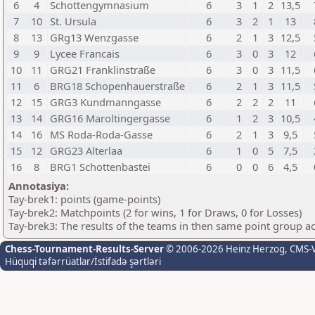
6
4
Schottengymnasium
6
3
1
2
13,5
7
10
St. Ursula
6
3
2
1
13
8
13
GRg13 Wenzgasse
6
2
1
3
12,5
9
9
Lycee Francais
6
3
0
3
12
10
11
GRG21 Franklinstraße
6
3
0
3
11,5
11
6
BRG18 Schopenhauerstraße
6
2
1
3
11,5
12
15
GRG3 Kundmanngasse
6
2
2
2
11
13
14
GRG16 Maroltingergasse
6
1
2
3
10,5
14
16
MS Roda-Roda-Gasse
6
2
1
3
9,5
15
12
GRG23 Alterlaa
6
1
0
5
7,5
16
8
BRG1 Schottenbastei
6
0
0
6
4,5
Annotasiya:
Tay-brek1: points (game-points)
Tay-brek2: Matchpoints (2 for wins, 1 for Draws, 0 for Losses)
Tay-brek3: The results of the teams in then same point group a
Chess-Tournament-Results-Server
© 2006-2026 Heinz Herzog
, CMS-
Hüquqi təfərrüatlar/İstifadə şərtləri