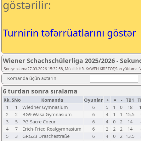
göstərilir:
Turnirin təfərrüatlarını göstər
Wiener Schachschülerliga 2025/2026 - Sekund
Son yeniləmə27.03.2026 15:32:58, Müəllif: HR. KAWEH KRISTOF,Son yükləmə: 
Komanda üçün axtarın
6 turdan sonra sıralama
Rk.
SNo
Komanda
Oyunlar
+
=
-
TB1
T
1
1
Wiedner Gymnasium
6
5
1
0
18
2
2
BG9 Wasa Gymnasium
6
4
1
1
15,5
3
5
PG Sacre Coeur
6
4
0
2
14
4
7
Erich-Fried Realgymnasium
6
2
2
2
14
5
3
GRG23 Draschestraße
6
4
0
2
13,5