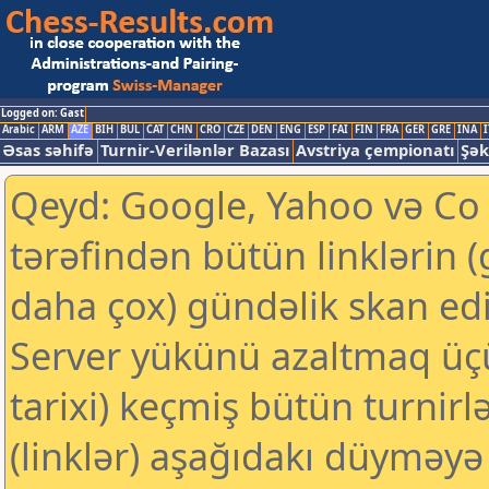
Logged on: Gast
Arabic
ARM
AZE
BIH
BUL
CAT
CHN
CRO
CZE
DEN
ENG
ESP
FAI
FIN
FRA
GER
GRE
INA
I
Əsas səhifə
Turnir-Verilənlər Bazası
Avstriya çempionatı
Şək
Qeyd: Google, Yahoo və Co k
tərəfindən bütün linklərin 
daha çox) gündəlik skan edil
Server yükünü azaltmaq üç
tarixi) keçmiş bütün turnirl
(linklər) aşağıdakı düyməyə