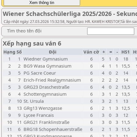
Wiener Schachschülerliga 2025/2026 - Sekund
Cập nhật ngày: 27.03.2026 15:32:58, Người tạo: HR. KAWEH KRISTOF,Tải lên s
Tìm theo tên đội
Xếp hạng sau ván 6
Hạng
Số
Đội
Ván cờ
+
=
-
HS1
H
1
1
Wiedner Gymnasium
6
5
1
0
18
2
2
BG9 Wasa Gymnasium
6
4
1
1
15,5
3
5
PG Sacre Coeur
6
4
0
2
14
4
7
Erich-Fried Realgymnasium
6
2
2
2
14
5
3
GRG23 Draschestraße
6
4
0
2
13,5
6
4
Schottengymnasium
6
3
1
2
13,5
7
10
St. Ursula
6
3
2
1
13
8
13
GRg13 Wenzgasse
6
2
1
3
12,5
9
9
Lycee Francais
6
3
0
3
12
10
11
GRG21 Franklinstraße
6
3
0
3
11,5
11
6
BRG18 Schopenhauerstraße
6
2
1
3
11,5
12
15
GRG3 Kundmanngasse
6
2
2
2
11