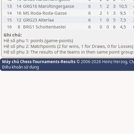
13
14
GRG16 Maroltingergasse
6
1
2
3
10,5
14
16
MS Roda-Roda-Gasse
6
2
1
3
9,5
15
12
GRG23 Alterlaa
6
1
0
5
7,5
16
8
BRG1 Schottenbastei
6
0
0
6
4,5
Ghi chú:
Hệ số phụ 1: points (game-points)
Hệ số phụ 2: Matchpoints (2 for wins, 1 for Draws, 0 for Losses)
Hệ số phụ 3: The results of the teams in then same point grou
Máy chủ Chess-Tournaments-Results
© 2006-2026 Heinz Herzog
, C
Điều khoản sử dụng