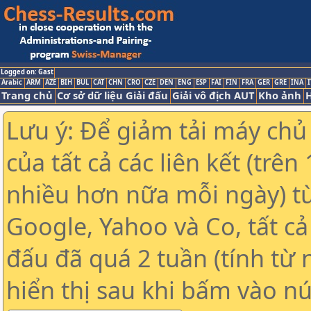
Logged on: Gast
Arabic
ARM
AZE
BIH
BUL
CAT
CHN
CRO
CZE
DEN
ENG
ESP
FAI
FIN
FRA
GER
GRE
INA
I
Trang chủ
Cơ sở dữ liệu Giải đấu
Giải vô địch AUT
Kho ảnh
H
Lưu ý: Để giảm tải máy chủ
của tất cả các liên kết (trê
nhiều hơn nữa mỗi ngày) t
Google, Yahoo và Co, tất cả 
đấu đã quá 2 tuần (tính từ 
hiển thị sau khi bấm vào nú