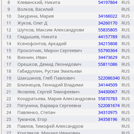
8
Клеванский, Никита
54197864
RUS
9
Волков, Василий
RUS
10
Закурина, Мария
34166022
RUS
11
Жуков, Олег Д
34260170
RUS
12
Шутков, Максим Александрови
55835805
RUS
13
Гладышев, Никита
44157789
RUS
14
Ксенофонтов, Аркадий
34215808
RUS
15
Прокопчик, Мирон Сергеевич
55790364
RUS
16
Вихнин, Иван
34473629
RUS
17
Орешков, Демид Леонидович
55811086
RUS
18
Габидуллин, Рустам Эмильеви
RUS
19
Шакшанов, Глеб Павлович
522086340
RUS
20
Близнецов, Геннадий Владими
34144509
RUS
21
Яковлев, Сергей Тимофеевич
34430067
RUS
22
Кондратьева, Мария Александровна
55870783
RUS
23
Пятунина, Варвара Сергеевна
522081674
RUS
24
Павленко, Степан
34310975
RUS
25
Туманов, Егор
34358196
RUS
26
Павлов, Тимофей Александров
RUS
27
Кругляков, Михаил Иванович
RUS