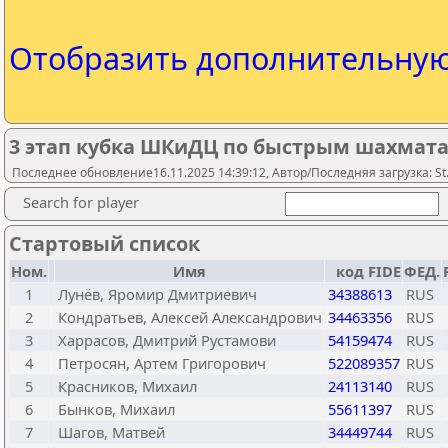
Отобразить дополнительну
3 этап кубка ШКиДЦ по быстрым шахмата
Последнее обновление16.11.2025 14:39:12, Автор/Последняя загрузка: St.
Search for player
Стартовый список
Ном.
Имя
код FIDE
ФЕД.
1
Лунёв, Яромир Дмитриевич
34388613
RUS
2
Кондратьев, Алексей Александрович
34463356
RUS
3
Харрасов, Дмитрий Рустамови
54159474
RUS
4
Петросян, Артем Григорович
522089357
RUS
5
Красников, Михаил
24113140
RUS
6
Бынков, Михаил
55611397
RUS
7
Шагов, Матвей
34449744
RUS