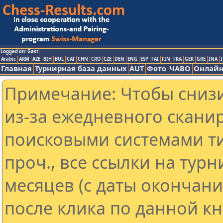
Logged on: Gast
Arabic
ARM
AZE
BIH
BUL
CAT
CHN
CRO
CZE
DEN
ENG
ESP
FAI
FIN
FRA
GER
GRE
INA
I
Главная
Турнирная база данных
AUT
Фото
ЧАВО
Онлайн
Примечание: Чтобы снизи
из-за ежедневного скани
поисковыми системами ти
проч., все ссылки на тур
месяцев (с даты окончан
после клика по данной кн