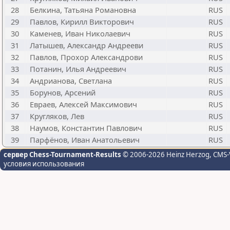
28
Белкина, Татьяна Романовна
RUS
29
Павлов, Кирилл Викторович
RUS
30
Каменев, Иван Николаевич
RUS
31
Латышев, Александр Андрееви
RUS
32
Павлов, Прохор Александрови
RUS
33
Потанин, Илья Андреевич
RUS
34
Андрианова, Светлана
RUS
35
Борунов, Арсений
RUS
36
Евраев, Алексей Максимович
RUS
37
Кругляков, Лев
RUS
38
Наумов, Константин Павлович
RUS
39
Парфёнов, Иван Анатольевич
RUS
сервер Chess-Tournament-Results
© 2006-2026 Heinz Herzog
, CMS-
условия использования