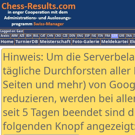
Logged on: Gast
Arabic
ARM
AZE
BIH
BUL
CAT
CHN
CRO
CZE
DEN
ENG
ESP
FAI
FIN
FRA
GER
GRE
INA
I
Home
TurnierDB
Meisterschaft
Foto-Galerie
Meldekartei
El
Hinweis: Um die Serverbel
tägliche Durchforsten aller 
Seiten und mehr) von Goog
reduzieren, werden bei alle
seit 5 Tagen beendet sind d
folgenden Knopf angezeigt