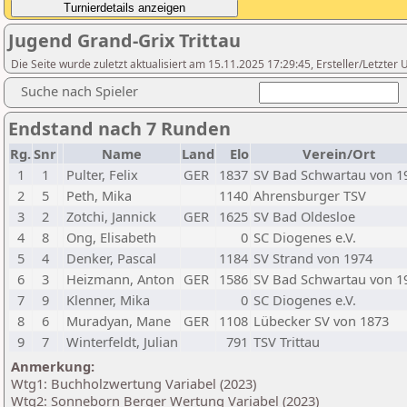
Jugend Grand-Grix Trittau
Die Seite wurde zuletzt aktualisiert am 15.11.2025 17:29:45, Ersteller/Letzte
Suche nach Spieler
Endstand nach 7 Runden
Rg.
Snr
Name
Land
Elo
Verein/Ort
1
1
Pulter, Felix
GER
1837
SV Bad Schwartau von 1
2
5
Peth, Mika
1140
Ahrensburger TSV
3
2
Zotchi, Jannick
GER
1625
SV Bad Oldesloe
4
8
Ong, Elisabeth
0
SC Diogenes e.V.
5
4
Denker, Pascal
1184
SV Strand von 1974
6
3
Heizmann, Anton
GER
1586
SV Bad Schwartau von 1
7
9
Klenner, Mika
0
SC Diogenes e.V.
8
6
Muradyan, Mane
GER
1108
Lübecker SV von 1873
9
7
Winterfeldt, Julian
791
TSV Trittau
Anmerkung:
Wtg1: Buchholzwertung Variabel (2023)
Wtg2: Sonneborn Berger Wertung Variabel (2023)