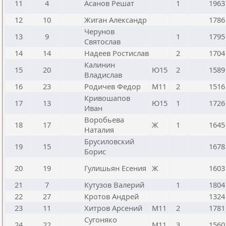
11
4
Асанов Решат
1
1963
12
10
Жиган Александр
1786
Черунов
13
9
1
1795
Святослав
14
14
Надеев Ростислав
2
1704
Калинин
15
20
Ю15
2
1589
Владислав
16
23
Родичев Федор
М11
2
1516
Кривошапов
17
13
Ю15
1
1726
Иван
Воробьева
18
17
Ж
1
1645
Наталия
Брусиловский
19
15
1678
Борис
20
19
Гулишьян Есения
Ж
1603
21
7
Кутузов Валерий
1
1804
22
27
Кротов Андрей
1324
23
11
Хитров Арсений
М11
2
1781
Сугоняко
24
22
М11
3
1560