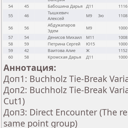
54
45
Бабошина Дарья
Д11
1116
Тышкевич
55
46
М9
3ю
1108
Алексей
Абдужапаров
56
56
М9
1000
Эдем
57
54
Денисов Михаил
М11
1008
58
59
Петрина Сергей
Ю15
1000
59
42
Ваитова Алие
Ж
1152
60
58
Кромская Дарья
Д11
1000
Аннотация:
Доп1: Buchholz Tie-Break Vari
Доп2: Buchholz Tie-Break Vari
Cut1)
Доп3: Direct Encounter (The res
same point group)