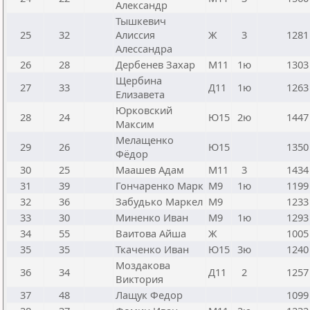
Александр
Тышкевич
25
32
Алиссия
Ж
3
1281
Алессандра
26
28
Дербенев Захар
М11
1ю
1303
Щербина
27
33
Д11
1ю
1263
Елизавета
Юрковский
28
24
Ю15
2ю
1447
Максим
Мелащенко
29
26
Ю15
1350
Фёдор
30
25
Маашев Адам
М11
3
1434
31
39
Гончаренко Марк
М9
1ю
1199
32
36
Забудько Маркел
М9
1233
33
30
Миненко Иван
М9
1ю
1293
34
55
Ваитова Айша
Ж
1005
35
35
Ткаченко Иван
Ю15
3ю
1240
Моздакова
36
34
Д11
2
1257
Виктория
37
48
Лащук Федор
1099