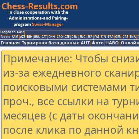
Logged on: Gast
Arabic
ARM
AZE
BIH
BUL
CAT
CHN
CRO
CZE
DEN
ENG
ESP
FAI
FIN
FRA
GER
GRE
INA
I
Главная
Турнирная база данных
AUT
Фото
ЧАВО
Онлайн
Примечание: Чтобы снизи
из-за ежедневного скани
поисковыми системами ти
проч., все ссылки на тур
месяцев (с даты окончан
после клика по данной кн