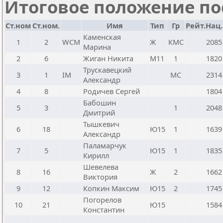
Итоговое положение пос
Ст.ном
Ст.ном.
Имя
Тип
Гр
Рейт.Нац.
Каменская
1
2
WCM
Ж
КМС
2085
Марина
2
6
Жиган Никита
М11
1
1820
Трускавецкий
3
1
IM
МС
2314
Александр
4
8
Родичев Сергей
1804
Бабошин
5
3
1
2048
Дмитрий
Тышкевич
6
18
Ю15
1
1639
Александр
Паламарчук
7
5
Ю15
1
1835
Кирилл
Шевелева
8
16
Ж
2
1662
Виктория
9
12
Копкин Максим
Ю15
2
1745
Погорелов
10
21
Ю15
1584
Константин