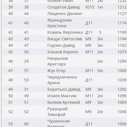
38
37
Фомин Иван
М11
2ю
1232
39
38
Солдатов Давид
Ю15
1ю
1212
40
44
Лященко Даниил
1127
Французова
41
40
Д11
1174
Кристина
42
41
Коваль Вероника
Д11
3
1169
43
43
Ващук Святослав
М9
3ю
1144
44
47
Гндлян Давид
М9
3ю
1102
45
50
Хлызов Кирилл
М11
2ю
1073
Некрылов
46
29
2ю
1294
Аристарх
47
57
Жук Егор
М11
3ю
1000
Чередниченко
48
53
Д11
1039
Арина
49
31
Боритько Давид
М9
3ю
1292
50
49
Илаев Максим
М11
2ю
1096
51
51
Беляев Артемий
М9
3ю
1069
Ружицкий
52
52
М9
2ю
1040
Тимофей
Чушинская
53
60
Д11
1000
Валерия