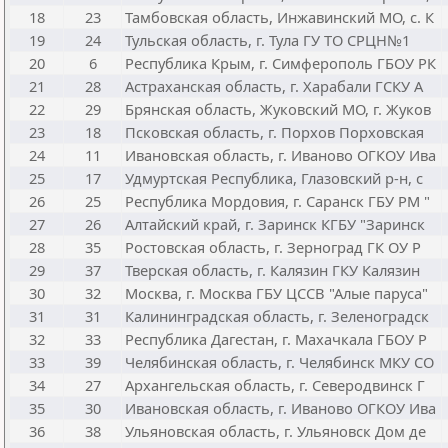
18
23
Тамбовская область, Инжавинский МО, с. К
19
24
Тульская область, г. Тула ГУ ТО СРЦН№1
20
6
Республика Крым, г. Симферополь ГБОУ РК
21
28
Астраханская область, г. Харабали ГСКУ А
22
29
Брянская область, Жуковский МО, г. Жуков
23
18
Псковская область, г. Порхов Порховская
24
11
Ивановская область, г. Иваново ОГКОУ Ива
25
17
Удмуртская Республика, Глазовский р-н, с
26
25
Республика Мордовия, г. Саранск ГБУ РМ "
27
26
Алтайский край, г. Заринск КГБУ "Заринск
28
35
Ростовская область, г. Зерноград ГК ОУ Р
29
37
Тверская область, г. Калязин ГКУ Калязин
30
32
Москва, г. Москва ГБУ ЦССВ "Алые паруса"
31
31
Калининградская область, г. Зеленоградск
32
33
Республика Дагестан, г. Махачкала ГБОУ Р
33
39
Челябинская область, г. Челябинск МКУ СО
34
27
Архангельская область, г. Северодвинск Г
35
30
Ивановская область, г. Иваново ОГКОУ Ива
36
38
Ульяновская область, г. Ульяновск Дом де