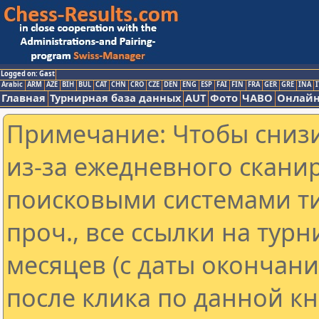
Logged on: Gast
Arabic
ARM
AZE
BIH
BUL
CAT
CHN
CRO
CZE
DEN
ENG
ESP
FAI
FIN
FRA
GER
GRE
INA
I
Главная
Турнирная база данных
AUT
Фото
ЧАВО
Онлайн
Примечание: Чтобы снизи
из-за ежедневного скани
поисковыми системами ти
проч., все ссылки на тур
месяцев (с даты окончан
после клика по данной кн