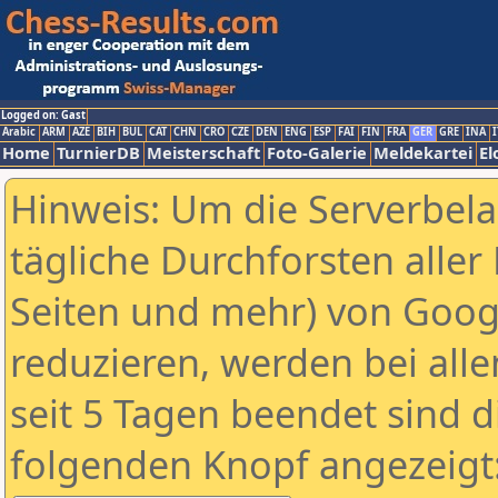
Logged on: Gast
Arabic
ARM
AZE
BIH
BUL
CAT
CHN
CRO
CZE
DEN
ENG
ESP
FAI
FIN
FRA
GER
GRE
INA
I
Home
TurnierDB
Meisterschaft
Foto-Galerie
Meldekartei
El
Hinweis: Um die Serverbel
tägliche Durchforsten aller 
Seiten und mehr) von Goog
reduzieren, werden bei alle
seit 5 Tagen beendet sind d
folgenden Knopf angezeigt