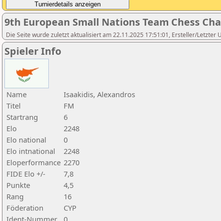
9th European Small Nations Team Chess Ch
Die Seite wurde zuletzt aktualisiert am 22.11.2025 17:51:01, Ersteller/Letzter U
Spieler Info
Name
Isaakidis, Alexandros
Titel
FM
Startrang
6
Elo
2248
Elo national
0
Elo intnational
2248
Eloperformance
2270
FIDE Elo +/-
7,8
Punkte
4,5
Rang
16
Föderation
CYP
Ident-Nummer
0