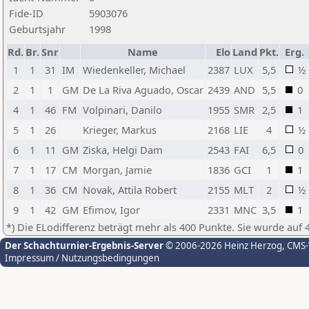
Fide-ID
5903076
Geburtsjahr
1998
Rd.
Br.
Snr
Name
Elo
Land
Pkt.
Erg.
1
1
31
IM
Wiedenkeller, Michael
2387
LUX
5,5
½
2
1
1
GM
De La Riva Aguado, Oscar
2439
AND
5,5
0
4
1
46
FM
Volpinari, Danilo
1955
SMR
2,5
1
5
1
26
Krieger, Markus
2168
LIE
4
½
6
1
11
GM
Ziska, Helgi Dam
2543
FAI
6,5
0
7
1
17
CM
Morgan, Jamie
1836
GCI
1
1
8
1
36
CM
Novak, Attila Robert
2155
MLT
2
½
9
1
42
GM
Efimov, Igor
2331
MNC
3,5
1
*) Die ELodifferenz beträgt mehr als 400 Punkte. Sie wurde auf 
Der Schachturnier-Ergebnis-Server
© 2006-2026 Heinz Herzog
, CMS
Impressum / Nutzungsbedingungen