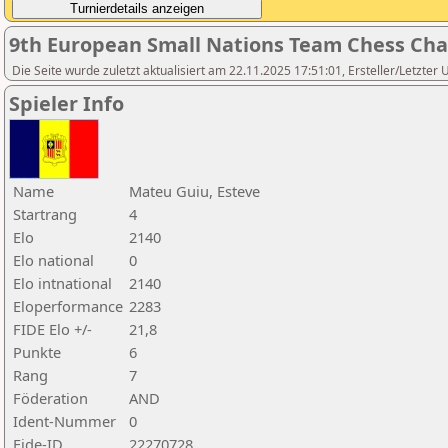
9th European Small Nations Team Chess Ch
Die Seite wurde zuletzt aktualisiert am 22.11.2025 17:51:01, Ersteller/Letzter U
Spieler Info
Name
Mateu Guiu, Esteve
Startrang
4
Elo
2140
Elo national
0
Elo intnational
2140
Eloperformance
2283
FIDE Elo +/-
21,8
Punkte
6
Rang
7
Föderation
AND
Ident-Nummer
0
Fide-ID
22270728