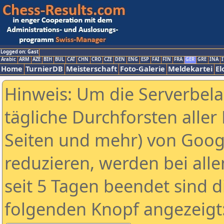
Logged on: Gast
Arabic
ARM
AZE
BIH
BUL
CAT
CHN
CRO
CZE
DEN
ENG
ESP
FAI
FIN
FRA
GER
GRE
INA
I
Home
TurnierDB
Meisterschaft
Foto-Galerie
Meldekartei
El
Hinweis: Um die Serverbel
tägliche Durchforsten aller 
Seiten und mehr) von Goog
reduzieren, werden bei alle
seit 5 Tagen beendet sind d
folgenden Knopf angezeigt