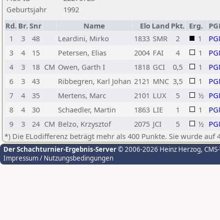
Geburtsjahr
1992
Rd.
Br.
Snr
Name
Elo
Land
Pkt.
Erg.
PG
1
3
48
Leardini, Mirko
1833
SMR
2
1
PG
3
4
15
Petersen, Elias
2004
FAI
4
1
PG
4
3
18
CM
Owen, Garth I
1818
GCI
0,5
1
PG
6
3
43
Ribbegren, Karl Johan
2121
MNC
3,5
1
PG
7
4
35
Mertens, Marc
2101
LUX
5
½
PG
8
4
30
Schaedler, Martin
1863
LIE
1
1
PG
9
3
24
CM
Belzo, Krzysztof
2075
JCI
5
½
PG
*) Die ELodifferenz beträgt mehr als 400 Punkte. Sie wurde auf 
Der Schachturnier-Ergebnis-Server
© 2006-2026 Heinz Herzog
, CMS
Impressum / Nutzungsbedingungen