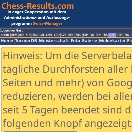
Logged on: Gast
Arabic
ARM
AZE
BIH
BUL
CAT
CHN
CRO
CZE
DEN
ENG
ESP
FAI
FIN
FRA
GER
GRE
INA
I
Home
TurnierDB
Meisterschaft
Foto-Galerie
Meldekartei
El
Hinweis: Um die Serverbel
tägliche Durchforsten aller 
Seiten und mehr) von Goog
reduzieren, werden bei alle
seit 5 Tagen beendet sind d
folgenden Knopf angezeigt