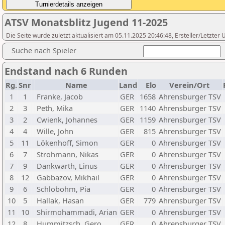
ATSV Monatsblitz Jugend 11-2025
Die Seite wurde zuletzt aktualisiert am 05.11.2025 20:46:48, Ersteller/Letzte
Suche nach Spieler
Endstand nach 6 Runden
Rg.
Snr
Name
Land
Elo
Verein/Ort
1
1
Franke, Jacob
GER
1658
Ahrensburger TSV
2
3
Peth, Mika
GER
1140
Ahrensburger TSV
3
2
Cwienk, Johannes
GER
1159
Ahrensburger TSV
4
4
Wille, John
GER
815
Ahrensburger TSV
5
11
Lökenhoff, Simon
GER
0
Ahrensburger TSV
6
7
Strohmann, Nikas
GER
0
Ahrensburger TSV
7
9
Dankwarth, Linus
GER
0
Ahrensburger TSV
8
12
Gabbazov, Mikhail
GER
0
Ahrensburger TSV
9
6
Schlobohm, Pia
GER
0
Ahrensburger TSV
10
5
Hallak, Hasan
GER
779
Ahrensburger TSV
11
10
Shirmohammadi, Arian
GER
0
Ahrensburger TSV
12
8
Hummitzsch, Gero
GER
0
Ahrensburger TSV