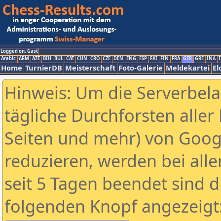
Logged on: Gast
Arabic
ARM
AZE
BIH
BUL
CAT
CHN
CRO
CZE
DEN
ENG
ESP
FAI
FIN
FRA
GER
GRE
INA
I
Home
TurnierDB
Meisterschaft
Foto-Galerie
Meldekartei
El
Hinweis: Um die Serverbel
tägliche Durchforsten aller 
Seiten und mehr) von Goog
reduzieren, werden bei alle
seit 5 Tagen beendet sind d
folgenden Knopf angezeigt