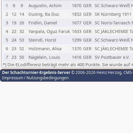
1
9
9
Augustin, Achim
1870
GER
SC Schwarz-Weiß 
2
12
14
Duong, Ba Duc
1832
GER
SK Nürnberg 1911 
3
19
26
Fridlin, Daniel
1677
GER
SC Noris-Tarrasch
4
22
32
Yanpala, Oguz Faruk
1633
GER
SC JÄKLECHEMIE Ta
5
24
53
Steindl, Horst
1299
GER
SC Schwarz-Weiß 
6
23
52
Holzmann, Alisa
1370
GER
SC JÄKLECHEMIE Ta
7
23
50
Nägelein, Louis
1416
GER
SV Postbauer e.V.
*) Die ELodifferenz beträgt mehr als 400 Punkte. Sie wurde auf 
Der Schachturnier-Ergebnis-Server
© 2006-2026 Heinz Herzog
, CMS
Impressum / Nutzungsbedingungen