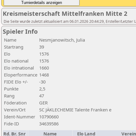
Kreismeisterschaft Mittelfranken Mitte 2
Die Seite wurde zuletzt aktualisiert am 06.01.2026 20:44:29, Ersteller/Letzte
Spieler Info
Name
Nesmjanowitsch, Julia
Startrang
39
Elo
1576
Elo national
1576
Elo intnational
1660
Eloperformance
1468
FIDE Elo +/-
-30
Punkte
2,5
Rang
47
Föderation
GER
Verein/Ort
SC JÄKLECHEMIE Talente Franken e
Ident-Nummer
10790660
Fide-ID
34639586
Rd.
Br.
Snr
Name
Elo
Land
Verein