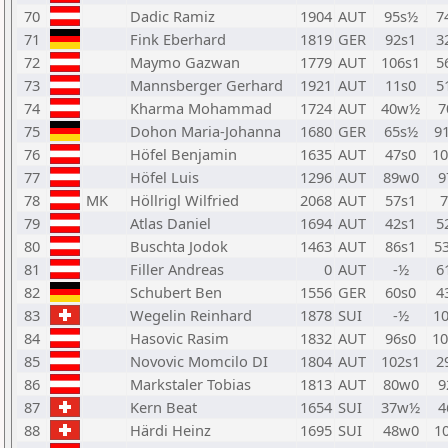
70
Dadic Ramiz
1904
AUT
95s½
7
71
Fink Eberhard
1819
GER
92s1
3
72
Maymo Gazwan
1779
AUT
106s1
5
73
Mannsberger Gerhard
1921
AUT
11s0
5
74
Kharma Mohammad
1724
AUT
40w½
7
75
Dohon Maria-Johanna
1680
GER
65s½
9
76
Höfel Benjamin
1635
AUT
47s0
1
77
Höfel Luis
1296
AUT
89w0
9
78
MK
Höllrigl Wilfried
2068
AUT
57s1
79
Atlas Daniel
1694
AUT
42s1
5
80
Buschta Jodok
1463
AUT
86s1
5
81
Filler Andreas
0
AUT
-½
6
82
Schubert Ben
1556
GER
60s0
4
83
Wegelin Reinhard
1878
SUI
-½
1
84
Hasovic Rasim
1832
AUT
96s0
1
85
Novovic Momcilo DI
1804
AUT
102s1
2
86
Markstaler Tobias
1813
AUT
80w0
9
87
Kern Beat
1654
SUI
37w½
4
88
Härdi Heinz
1695
SUI
48w0
1