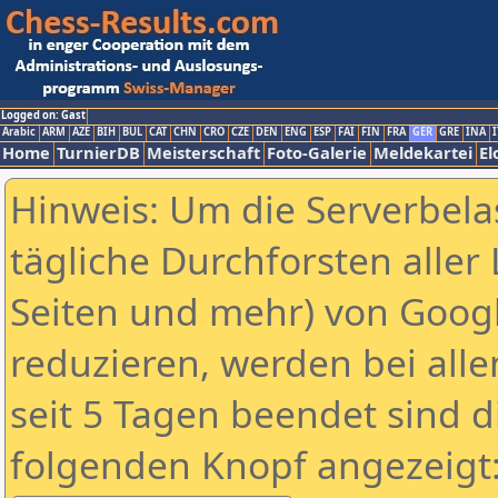
Logged on: Gast
Arabic
ARM
AZE
BIH
BUL
CAT
CHN
CRO
CZE
DEN
ENG
ESP
FAI
FIN
FRA
GER
GRE
INA
I
Home
TurnierDB
Meisterschaft
Foto-Galerie
Meldekartei
El
Hinweis: Um die Serverbela
tägliche Durchforsten aller 
Seiten und mehr) von Goog
reduzieren, werden bei alle
seit 5 Tagen beendet sind d
folgenden Knopf angezeigt