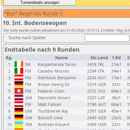
"Bye"-Regel bis Runde 5
10. Int. Bodenseeopen
Die Seite wurde zuletzt aktualisiert am 21.05.2026 13:13:15, Ersteller: Vbg. S
Suche nach Spieler
Endtabelle nach 9 Runden
Rg.
Name
Elo
Land
1.Rd
2
1
IM
Kanyamarala Tarun
2418
IRL
21w1
6
2
FM
Casadio Niccolo
2294
ITA
24w1
3
3
FM
Kienböck Benjamin
2242
AUT
17w1
2
4
FM
Braun Georg Dr.
2374
GER
32s1
3
5
FM
Federer Colin
2372
SUI
69w1
2
6
GM
Starostits Ilmars
2337
LAT
36s1
1
7
FM
Matt Fabian
2196
AUT
66w1
7
8
GM
Tischbierek Raj
2397
GER
45w1
1
9
GM
Bönsch Uwe
2443
GER
23s½
3
10
GM
Andreev Eduard
2409
UKR
22s1
3