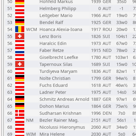
50
Höhfeld Markus
1939
GER
35s0
9
51
Helmberg Philipp
0
AUT
-1
7
52
Leitgeber Mario
1966
AUT
19w0
7
53
Bendel Ralf
1925
GER
33w0
8
54
WCM
Hoanca Alexia-Ioana
1917
ROU
20w0
1
55
Lenz Boris
1826
SUI
104s1
2
56
Haralcic Edin
1973
AUT
67w0
7
57
Faber Retze
1915
NED
78w0
2
58
Giselbrecht Leefke
1780
AUT
103w1
6
59
Tapernoux Silas
1689
SUI
15w0
1
60
Turdiyeva Maryam
1836
AUT
82w1
1
61
Nolte Christian
1799
GER
94w½
8
62
Fuchs Eduard
1618
AUT
46w½
3
63
Ladner Peter
1975
AUT
14s0
5
64
Schmitz Andreas Arnold
1887
GER
97w1
6
65
Dohon Marius
1864
GER
75w½
9
66
Sudharsan Krishnan
1996
DEN
7s0
8
67
NM
Bezler Rainer Mag.
2151
AUT
56s1
68
Nicolussi Hieronymus
2060
AUT
34w0
1
69
WIM
Mira Helene
2030
AUT
5s0
6