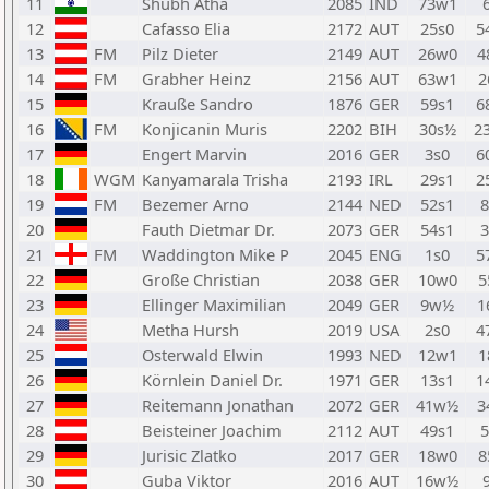
11
Shubh Atha
2085
IND
73w1
12
Cafasso Elia
2172
AUT
25s0
5
13
FM
Pilz Dieter
2149
AUT
26w0
4
14
FM
Grabher Heinz
2156
AUT
63w1
2
15
Krauße Sandro
1876
GER
59s1
6
16
FM
Konjicanin Muris
2202
BIH
30s½
2
17
Engert Marvin
2016
GER
3s0
6
18
WGM
Kanyamarala Trisha
2193
IRL
29s1
2
19
FM
Bezemer Arno
2144
NED
52s1
20
Fauth Dietmar Dr.
2073
GER
54s1
21
FM
Waddington Mike P
2045
ENG
1s0
5
22
Große Christian
2038
GER
10w0
5
23
Ellinger Maximilian
2049
GER
9w½
1
24
Metha Hursh
2019
USA
2s0
4
25
Osterwald Elwin
1993
NED
12w1
1
26
Körnlein Daniel Dr.
1971
GER
13s1
1
27
Reitemann Jonathan
2072
GER
41w½
3
28
Beisteiner Joachim
2112
AUT
49s1
29
Jurisic Zlatko
2017
GER
18w0
8
30
Guba Viktor
2016
AUT
16w½