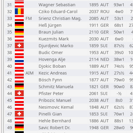
31
Wagner Sebastian
1895
AUT
93w1
4
32
Cziko Eduard-Carol
2037
ROU
4w0
7
33
FM
Srienz Christian Mag.
2085
AUT
53s1
34
Heß Jürgen
1911
GER
68s1
2
35
Braun Julian
2110
GER
50w1
36
Kuezmits Mark
2030
AUT
6w0
37
Djurdjevic Marko
1859
SUI
87s½
6
38
Budic Omer
1953
AUT
39s0
1
39
Hovenga Alje
2114
NED
38w1
1
40
Djokic Boban
1889
AUT
74s½
9
41
AIM
Kezic Andreas
1915
AUT
27s½
4
42
Bösch Fynn
1877
AUT
79w0
9
43
Schmitz Manuela
1821
GER
90w0
8
44
Pfister Peter
2061
SUI
-½
4
45
Pribozic Manuel
2038
AUT
8s0
3
46
Nesimovic Kemal
1848
AUT
62s½
8
47
Pinelli Gian
1853
SUI
76w1
2
48
Hehle Bernhard
1886
AUT
88s1
1
49
Savic Robert Dr.
1948
GER
28w0
9