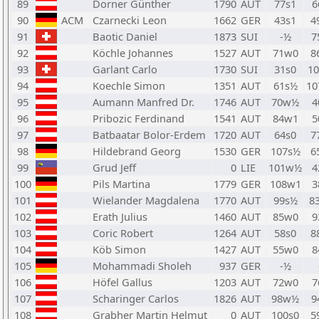
89
Dorner Günther
1790
AUT
77s1
6
90
ACM
Czarnecki Leon
1662
GER
43s1
4
91
Baotic Daniel
1873
SUI
-½
7
92
Köchle Johannes
1527
AUT
71w0
8
93
Garlant Carlo
1730
SUI
31s0
1
94
Koechle Simon
1351
AUT
61s½
1
95
Aumann Manfred Dr.
1746
AUT
70w½
4
96
Pribozic Ferdinand
1541
AUT
84w1
5
97
Batbaatar Bolor-Erdem
1720
AUT
64s0
7
98
Hildebrand Georg
1530
GER
107s½
6
99
Grud Jeff
0
LIE
101w½
4
100
Pils Martina
1779
GER
108w1
3
101
Wielander Magdalena
1770
AUT
99s½
8
102
Erath Julius
1460
AUT
85w0
9
103
Coric Robert
1264
AUT
58s0
8
104
Köb Simon
1427
AUT
55w0
8
105
Mohammadi Sholeh
937
GER
-½
106
Höfel Gallus
1203
AUT
72w0
7
107
Scharinger Carlos
1826
AUT
98w½
9
108
Grabher Martin Helmut
0
AUT
100s0
5