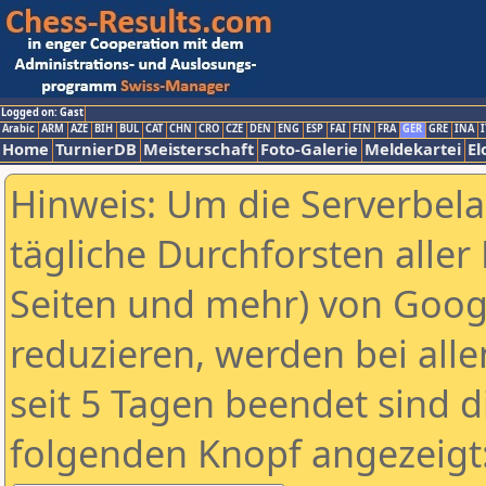
Logged on: Gast
Arabic
ARM
AZE
BIH
BUL
CAT
CHN
CRO
CZE
DEN
ENG
ESP
FAI
FIN
FRA
GER
GRE
INA
I
Home
TurnierDB
Meisterschaft
Foto-Galerie
Meldekartei
El
Hinweis: Um die Serverbel
tägliche Durchforsten aller 
Seiten und mehr) von Goog
reduzieren, werden bei alle
seit 5 Tagen beendet sind d
folgenden Knopf angezeigt