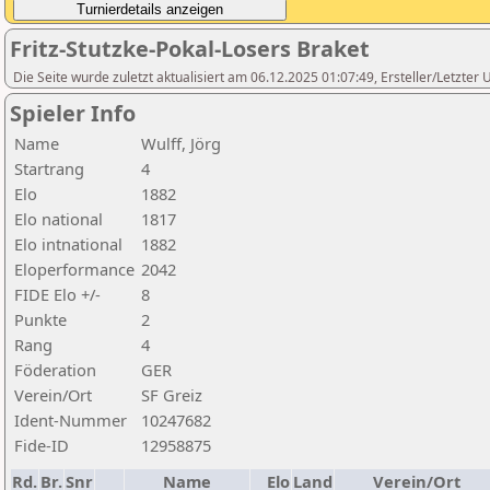
Fritz-Stutzke-Pokal-Losers Braket
Die Seite wurde zuletzt aktualisiert am 06.12.2025 01:07:49, Ersteller/Letzte
Spieler Info
Name
Wulff, Jörg
Startrang
4
Elo
1882
Elo national
1817
Elo intnational
1882
Eloperformance
2042
FIDE Elo +/-
8
Punkte
2
Rang
4
Föderation
GER
Verein/Ort
SF Greiz
Ident-Nummer
10247682
Fide-ID
12958875
Rd.
Br.
Snr
Name
Elo
Land
Verein/Ort