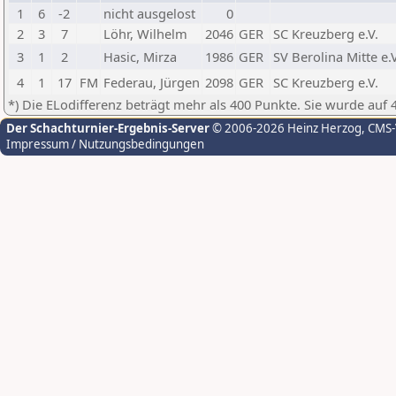
1
6
-2
nicht ausgelost
0
2
3
7
Löhr, Wilhelm
2046
GER
SC Kreuzberg e.V.
3
1
2
Hasic, Mirza
1986
GER
SV Berolina Mitte e.V
4
1
17
FM
Federau, Jürgen
2098
GER
SC Kreuzberg e.V.
*) Die ELodifferenz beträgt mehr als 400 Punkte. Sie wurde auf 
Der Schachturnier-Ergebnis-Server
© 2006-2026 Heinz Herzog
, CMS
Impressum / Nutzungsbedingungen