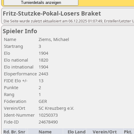
Fritz-Stutzke-Pokal-Losers Braket
Die Seite wurde zuletzt aktualisiert am 06.12.2025 01:07:49, Ersteller/Letzte
Spieler Info
Name
Ziems, Michael
Startrang
3
Elo
1904
Elo national
1820
Elo intnational
1904
Eloperformance
2443
FIDE Elo +/-
13
Punkte
2
Rang
1
Föderation
GER
Verein/Ort
SC Kreuzberg e.V.
Ident-Nummer
10250373
Fide-ID
24678490
Rd.
Br.
Snr
Name
Elo
Land
Verein/Ort
Pkt.