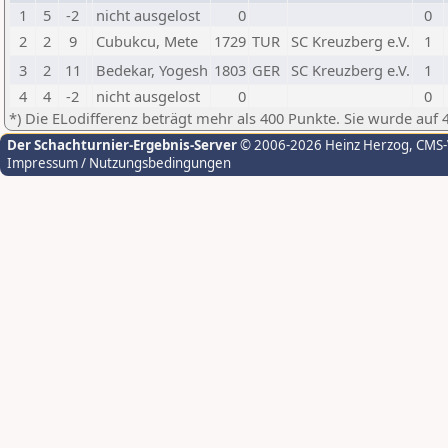
1
5
-2
nicht ausgelost
0
0
2
2
9
Cubukcu, Mete
1729
TUR
SC Kreuzberg e.V.
1
3
2
11
Bedekar, Yogesh
1803
GER
SC Kreuzberg e.V.
1
4
4
-2
nicht ausgelost
0
0
*) Die ELodifferenz beträgt mehr als 400 Punkte. Sie wurde auf 
Der Schachturnier-Ergebnis-Server
© 2006-2026 Heinz Herzog
, CMS
Impressum / Nutzungsbedingungen