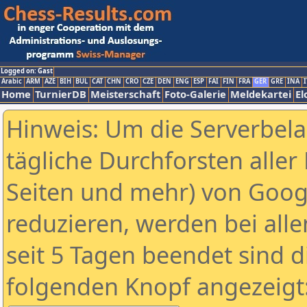
Logged on: Gast
Arabic
ARM
AZE
BIH
BUL
CAT
CHN
CRO
CZE
DEN
ENG
ESP
FAI
FIN
FRA
GER
GRE
INA
I
Home
TurnierDB
Meisterschaft
Foto-Galerie
Meldekartei
El
Hinweis: Um die Serverbel
tägliche Durchforsten aller 
Seiten und mehr) von Goog
reduzieren, werden bei alle
seit 5 Tagen beendet sind d
folgenden Knopf angezeigt