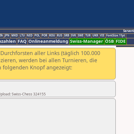
Servert
TA
JPN
MKD
LTU
NED
POL
POR
ROU
RUS
SRB
SVK
SWE
TUR
UKR
VIE
FontSize:11pt
ozahlen
FAQ
Onlineanmeldung
Swiss-Manager
ÖSB
FIDE
urchforsten aller Links (täglich 100.000
ieren, werden bei allen Turnieren, die
ch folgenden Knopf angezeigt:
r Upload: Swiss-Chess 324155