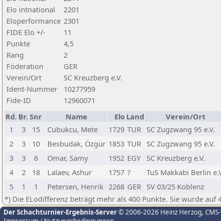
Elo intnational
2201
Eloperformance
2301
FIDE Elo +/-
11
Punkte
4,5
Rang
2
Föderation
GER
Verein/Ort
SC Kreuzberg e.V.
Ident-Nummer
10277959
Fide-ID
12960071
Rd.
Br.
Snr
Name
Elo
Land
Verein/Ort
1
3
15
Cubukcu, Mete
1729
TUR
SC Zugzwang 95 e.V.
2
3
10
Besbudak, Özgür
1853
TUR
SC Zugzwang 95 e.V.
3
3
6
Omar, Samy
1952
EGY
SC Kreuzberg e.V.
4
2
18
Lalaev, Ashur
1757
?
TuS Makkabi Berlin e.
5
1
1
Petersen, Henrik
2268
GER
SV 03/25 Koblenz
*) Die ELodifferenz beträgt mehr als 400 Punkte. Sie wurde auf 
Der Schachturnier-Ergebnis-Server
© 2006-2026 Heinz Herzog
, CMS