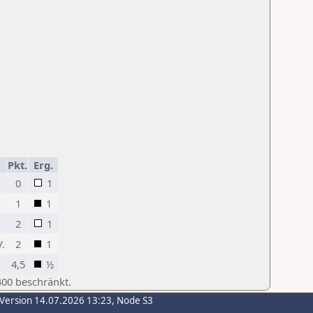
Pkt.
Erg.
0
1
1
1
2
1
V.
2
1
4,5
½
400 beschränkt.
-Version 14.07.2026 13:23, Node S3