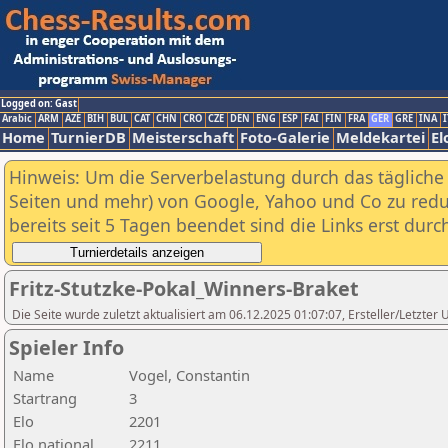
Logged on: Gast
Arabic
ARM
AZE
BIH
BUL
CAT
CHN
CRO
CZE
DEN
ENG
ESP
FAI
FIN
FRA
GER
GRE
INA
I
Home
TurnierDB
Meisterschaft
Foto-Galerie
Meldekartei
El
Hinweis: Um die Serverbelastung durch das tägliche D
Seiten und mehr) von Google, Yahoo und Co zu reduz
bereits seit 5 Tagen beendet sind die Links erst dur
Fritz-Stutzke-Pokal_Winners-Braket
Die Seite wurde zuletzt aktualisiert am 06.12.2025 01:07:07, Ersteller/Letzte
Spieler Info
Name
Vogel, Constantin
Startrang
3
Elo
2201
Elo national
2211