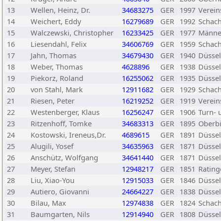
13
Wellen, Heinz, Dr.
34683275
GER
1997
Verein
14
Weichert, Eddy
16279689
GER
1992
Schach
15
Walczewski, Christopher
16233425
GER
1977
Männer
16
Liesendahl, Felix
34606769
GER
1959
Schac
17
Jahn, Thomas
34679430
GER
1940
Düssel
18
Weber, Thomas
4628896
GER
1938
Düssel
19
Piekorz, Roland
16255062
GER
1935
Düssel
20
von Stahl, Mark
12911682
GER
1929
Schach
21
Riesen, Peter
16219252
GER
1919
Verein
22
Westenberger, Klaus
16256247
GER
1906
Turn- 
23
Ritzenhoff, Tomke
34683313
GER
1895
Oberbi
24
Kostowski, Ireneus,Dr.
4689615
GER
1891
Düssel
25
Alugili, Yosef
34635963
GER
1871
Düssel
26
Anschütz, Wolfgang
34641440
GER
1871
Düssel
27
Meyer, Stefan
12948217
GER
1851
Rating
28
Liu, Xiao-You
12915033
GER
1846
Düssel
29
Autiero, Giovanni
24664227
GER
1838
Düssel
30
Bilau, Max
12974838
GER
1824
Schach
31
Baumgarten, Nils
12914940
GER
1808
Düssel