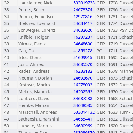
32
Hausleitner, Nick
533019738
GER
1798
Düssel
33
Peters, Sören
24673374
GER
1796
Düssel
34
Reimer, Felix Ryu
12970816
GER
1781
Düssel
35
Bießner, Eberhard
24634417
GER
1774
Düssel
36
Schwegler, Lorenz
34632620
GER
1733
PSV D
37
Knäble, Holger
16297237
GER
1721
Schach
38
Yilmaz, Deniz
34648690
GER
1719
Düssel
39
Cao, Da
41859278
POL
1711
Düssel
40
Irtes, Deniz
51699915
TUR
1692
Düssel
41
Jusic, Ahmed
34685570
GER
1691
Düssel
42
Rades, Andreas
16233182
GER
1678
Männer
43
Neumair, Dorian
24692670
GER
1673
Schach
44
Krstovic, Marko
16278003
GER
1672
Düssel
45
Mekus, Manuela
16202562
GER
1670
Düssel
46
Lohberg, David
34687238
GER
1668
Schach
47
Heinke, Marian
34648585
GER
1654
Düssel
48
Marschall, Andreas
533014132
GER
1633
Turn- 
49
Satheesh, Dharshini
34655441
GER
1622
Düssel
50
Huneke, Markus
34680969
GER
1620
Düssel
51
Zhuravlev, Ivan
533036870
GER
1613
Düssel