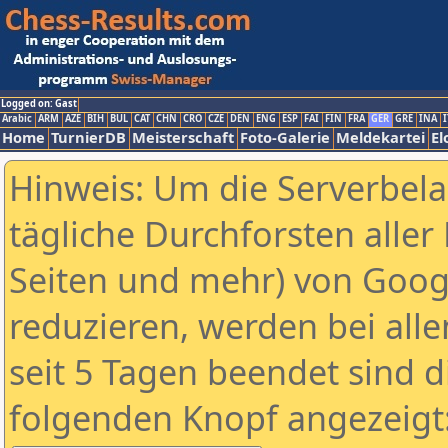
Logged on: Gast
Arabic
ARM
AZE
BIH
BUL
CAT
CHN
CRO
CZE
DEN
ENG
ESP
FAI
FIN
FRA
GER
GRE
INA
I
Home
TurnierDB
Meisterschaft
Foto-Galerie
Meldekartei
El
Hinweis: Um die Serverbel
tägliche Durchforsten aller 
Seiten und mehr) von Goog
reduzieren, werden bei alle
seit 5 Tagen beendet sind d
folgenden Knopf angezeigt