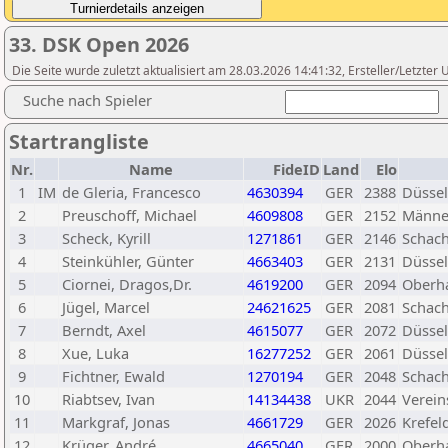
33. DSK Open 2026
Die Seite wurde zuletzt aktualisiert am 28.03.2026 14:41:32, Ersteller/Letzte
Suche nach Spieler
Startrangliste
Nr.
Name
FideID
Land
Elo
1
IM
de Gleria, Francesco
4630394
GER
2388
Düssel
2
Preuschoff, Michael
4609808
GER
2152
Männer
3
Scheck, Kyrill
1271861
GER
2146
Schach
4
Steinkühler, Günter
4663403
GER
2131
Düssel
5
Ciornei, Dragos,Dr.
4619200
GER
2094
Oberha
6
Jügel, Marcel
24621625
GER
2081
Schac
7
Berndt, Axel
4615077
GER
2072
Düssel
8
Xue, Luka
16277252
GER
2061
Düssel
9
Fichtner, Ewald
1270194
GER
2048
Schach
10
Riabtsev, Ivan
14134438
UKR
2044
Verein
11
Markgraf, Jonas
4661729
GER
2026
Krefel
12
Krüger, André
4665040
GER
2000
Oberha