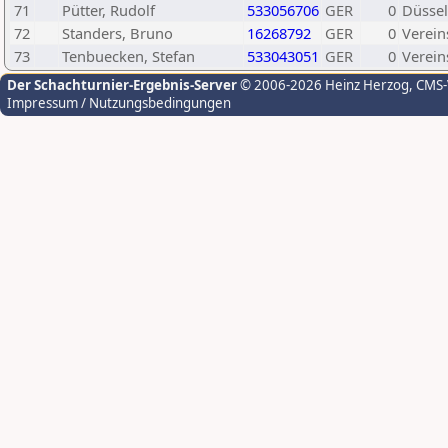
71
Pütter, Rudolf
533056706
GER
0
Düssel
72
Standers, Bruno
16268792
GER
0
Verein
73
Tenbuecken, Stefan
533043051
GER
0
Verein
Der Schachturnier-Ergebnis-Server
© 2006-2026 Heinz Herzog
, CMS
Impressum / Nutzungsbedingungen