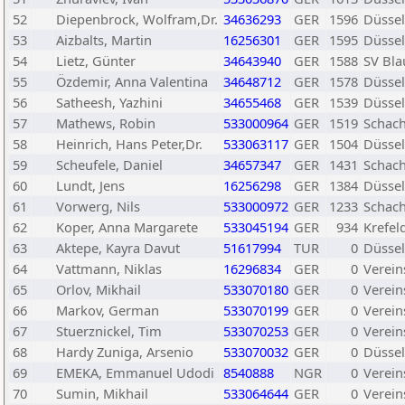
52
Diepenbrock, Wolfram,Dr.
34636293
GER
1596
Düssel
53
Aizbalts, Martin
16256301
GER
1595
Düssel
54
Lietz, Günter
34643940
GER
1588
SV Bla
55
Özdemir, Anna Valentina
34648712
GER
1578
Düssel
56
Satheesh, Yazhini
34655468
GER
1539
Düssel
57
Mathews, Robin
533000964
GER
1519
Schac
58
Heinrich, Hans Peter,Dr.
533063117
GER
1504
Düssel
59
Scheufele, Daniel
34657347
GER
1431
Schac
60
Lundt, Jens
16256298
GER
1384
Düssel
61
Vorwerg, Nils
533000972
GER
1233
Schac
62
Koper, Anna Margarete
533045194
GER
934
Krefel
63
Aktepe, Kayra Davut
51617994
TUR
0
Düssel
64
Vattmann, Niklas
16296834
GER
0
Verein
65
Orlov, Mikhail
533070180
GER
0
Verein
66
Markov, German
533070199
GER
0
Verein
67
Stuerznickel, Tim
533070253
GER
0
Verein
68
Hardy Zuniga, Arsenio
533070032
GER
0
Düssel
69
EMEKA, Emmanuel Udodi
8540888
NGR
0
Verein
70
Sumin, Mikhail
533064644
GER
0
Verein