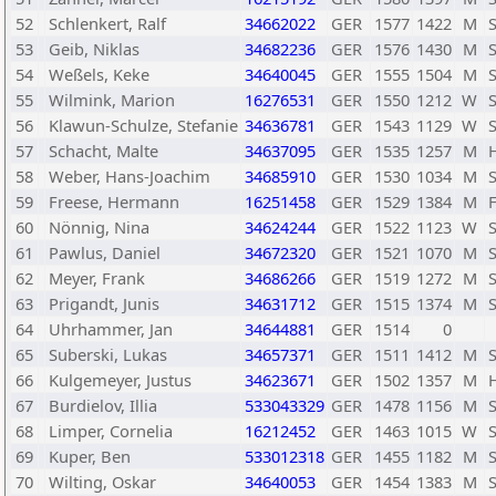
52
Schlenkert, Ralf
34662022
GER
1577
1422
M
53
Geib, Niklas
34682236
GER
1576
1430
M
54
Weßels, Keke
34640045
GER
1555
1504
M
55
Wilmink, Marion
16276531
GER
1550
1212
W
56
Klawun-Schulze, Stefanie
34636781
GER
1543
1129
W
S
57
Schacht, Malte
34637095
GER
1535
1257
M
58
Weber, Hans-Joachim
34685910
GER
1530
1034
M
59
Freese, Hermann
16251458
GER
1529
1384
M
60
Nönnig, Nina
34624244
GER
1522
1123
W
61
Pawlus, Daniel
34672320
GER
1521
1070
M
62
Meyer, Frank
34686266
GER
1519
1272
M
63
Prigandt, Junis
34631712
GER
1515
1374
M
64
Uhrhammer, Jan
34644881
GER
1514
0
65
Suberski, Lukas
34657371
GER
1511
1412
M
66
Kulgemeyer, Justus
34623671
GER
1502
1357
M
67
Burdielov, Illia
533043329
GER
1478
1156
M
68
Limper, Cornelia
16212452
GER
1463
1015
W
69
Kuper, Ben
533012318
GER
1455
1182
M
70
Wilting, Oskar
34640053
GER
1454
1383
M