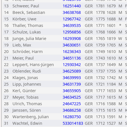
13
Schweer, Paul
16251440
GER
1781
1679
M
14
Beeck, Sebastian
34638768
GER
1778
1628
M
15
Körber, Uwe
12967742
GER
1775
1688
M
F
16
Thaller, Thomas
34639535
GER
1771
1601
*
S
17
Schulze, Lukas
12956856
GER
1768
1666
M
18
Junge, Julia Marie
16293908
GER
1765
1819
W
19
Lieb, Max
34630651
GER
1759
1765
M
20
Schröder, Harm
16236343
GER
1749
1610
M
21
Meier, Paul
34651136
GER
1743
1610
M
22
Leppert, Hans-Jürgen
12930342
GER
1737
1649
M
23
Oblender, Rudi
34625089
GER
1737
1755
M
24
Klages, Jonas
34639993
GER
1732
1742
M
25
Lipp, Johannes
34631739
GER
1721
1184
M
26
Kerl, Günter
34655905
GER
1717
1653
M
27
Meyer, Tobias
34634525
GER
1717
1615
M
28
Ulrich, Thomas
24647225
GER
1716
1588
M
29
Janssen, Sören
34686258
GER
1715
1615
M
30
Wartenberg, Julian
16280750
GER
1713
1591
M
31
Wachtel, Edwin
533014183
GER
1712
1527
M