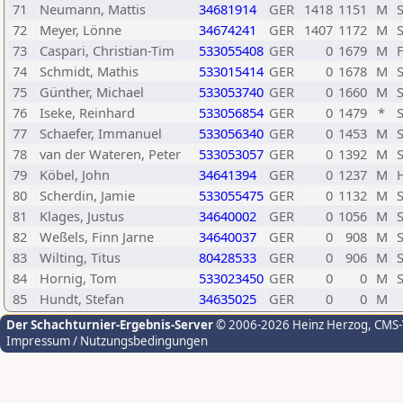
71
Neumann, Mattis
34681914
GER
1418
1151
M
72
Meyer, Lönne
34674241
GER
1407
1172
M
73
Caspari, Christian-Tim
533055408
GER
0
1679
M
74
Schmidt, Mathis
533015414
GER
0
1678
M
75
Günther, Michael
533053740
GER
0
1660
M
76
Iseke, Reinhard
533056854
GER
0
1479
*
77
Schaefer, Immanuel
533056340
GER
0
1453
M
78
van der Wateren, Peter
533053057
GER
0
1392
M
79
Köbel, John
34641394
GER
0
1237
M
80
Scherdin, Jamie
533055475
GER
0
1132
M
81
Klages, Justus
34640002
GER
0
1056
M
82
Weßels, Finn Jarne
34640037
GER
0
908
M
83
Wilting, Titus
80428533
GER
0
906
M
84
Hornig, Tom
533023450
GER
0
0
M
85
Hundt, Stefan
34635025
GER
0
0
M
Der Schachturnier-Ergebnis-Server
© 2006-2026 Heinz Herzog
, CMS
Impressum / Nutzungsbedingungen