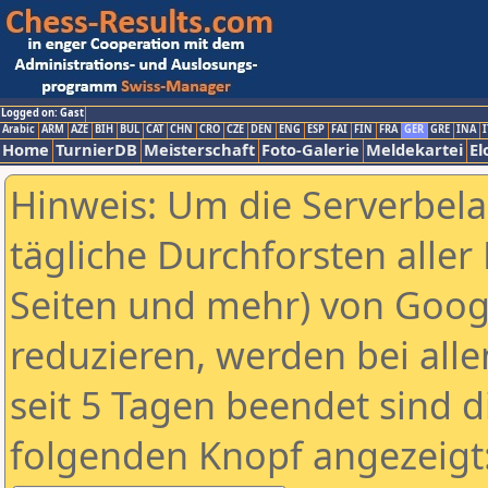
Logged on: Gast
Arabic
ARM
AZE
BIH
BUL
CAT
CHN
CRO
CZE
DEN
ENG
ESP
FAI
FIN
FRA
GER
GRE
INA
I
Home
TurnierDB
Meisterschaft
Foto-Galerie
Meldekartei
El
Hinweis: Um die Serverbel
tägliche Durchforsten aller 
Seiten und mehr) von Goog
reduzieren, werden bei alle
seit 5 Tagen beendet sind d
folgenden Knopf angezeigt