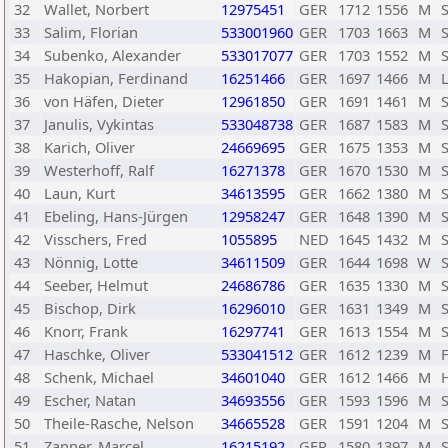
32
Wallet, Norbert
12975451
GER
1712
1556
M
33
Salim, Florian
533001960
GER
1703
1663
M
34
Subenko, Alexander
533017077
GER
1703
1552
M
S
35
Hakopian, Ferdinand
16251466
GER
1697
1466
M
36
von Häfen, Dieter
12961850
GER
1691
1461
M
S
37
Janulis, Vykintas
533048738
GER
1687
1583
M
38
Karich, Oliver
24669695
GER
1675
1353
M
S
39
Westerhoff, Ralf
16271378
GER
1670
1530
M
40
Laun, Kurt
34613595
GER
1662
1380
M
41
Ebeling, Hans-Jürgen
12958247
GER
1648
1390
M
42
Visschers, Fred
1055895
NED
1645
1432
M
43
Nönnig, Lotte
34611509
GER
1644
1698
W
44
Seeber, Helmut
24686786
GER
1635
1330
M
45
Bischop, Dirk
16296010
GER
1631
1349
M
46
Knorr, Frank
16297741
GER
1613
1554
M
47
Haschke, Oliver
533041512
GER
1612
1239
M
48
Schenk, Michael
34601040
GER
1612
1466
M
49
Escher, Natan
34693556
GER
1593
1596
M
50
Theile-Rasche, Nelson
34665528
GER
1591
1204
M
51
Zanner, Marcel
16215192
GER
1580
1397
M