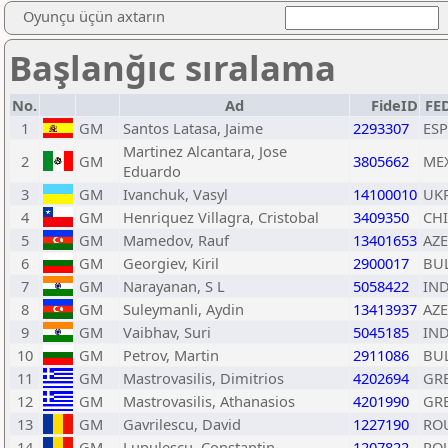
Oyunçu üçün axtarın
Başlanğıc sıralama
No.
Ad
FideID
FE
1
GM
Santos Latasa, Jaime
2293307
ESP
Martinez Alcantara, Jose
2
GM
3805662
ME
Eduardo
3
GM
Ivanchuk, Vasyl
14100010
UK
4
GM
Henriquez Villagra, Cristobal
3409350
CHI
5
GM
Mamedov, Rauf
13401653
AZE
6
GM
Georgiev, Kiril
2900017
BU
7
GM
Narayanan, S L
5058422
IN
8
GM
Suleymanli, Aydin
13413937
AZE
9
GM
Vaibhav, Suri
5045185
IN
10
GM
Petrov, Martin
2911086
BU
11
GM
Mastrovasilis, Dimitrios
4202694
GR
12
GM
Mastrovasilis, Athanasios
4201990
GR
13
GM
Gavrilescu, David
1227190
RO
14
GM
Lupulescu, Constantin
1207822
RO