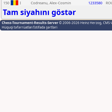
150
I
Codreanu, Alex-Cosmin
1233580
RO
Tam siyahını göstər
Chess-Tournament-Results-Server
© 2006-2026 Heinz Herzog
, CMS-
Hüquqi təfərrüatlar/İstifadə şərtləri