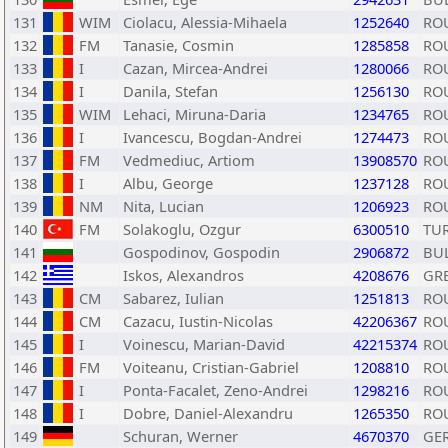
131
WIM
Ciolacu, Alessia-Mihaela
1252640
RO
132
FM
Tanasie, Cosmin
1285858
RO
133
I
Cazan, Mircea-Andrei
1280066
RO
134
I
Danila, Stefan
1256130
RO
135
WIM
Lehaci, Miruna-Daria
1234765
RO
136
I
Ivancescu, Bogdan-Andrei
1274473
RO
137
FM
Vedmediuc, Artiom
13908570
RO
138
I
Albu, George
1237128
RO
139
NM
Nita, Lucian
1206923
RO
140
FM
Solakoglu, Ozgur
6300510
TU
141
Gospodinov, Gospodin
2906872
BU
142
Iskos, Alexandros
4208676
GR
143
CM
Sabarez, Iulian
1251813
RO
144
CM
Cazacu, Iustin-Nicolas
42206367
RO
145
I
Voinescu, Marian-David
42215374
RO
146
FM
Voiteanu, Cristian-Gabriel
1208810
RO
147
I
Ponta-Facalet, Zeno-Andrei
1298216
RO
148
I
Dobre, Daniel-Alexandru
1265350
RO
149
Schuran, Werner
4670370
GE