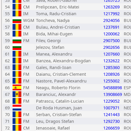
53
CM
Sava, Robert-Gabriel
1265725
RO
54
CM
Prelipcean, Eric-Matei
1263269
RO
55
IM
Toma, Radu-Cristian
1217992
RO
56
WGM
Toncheva, Nadya
2924056
BU
57
CM
Bulau, Andrei-Cristian
1237691
RO
58
IM
Bida, Mihai-Eugen
1200062
RO
59
FM
Filev, Georgi
2907500
BU
60
Jelezov, Stefan
2902656
BU
61
IM
Manea, Alexandru
1207660
RO
62
IM
Banzea, Alexandru-Bogdan
1232622
RO
63
FM
Gales, Randi-Ioan
1285360
RO
64
FM
Daianu, Cristian-Clement
1208926
RO
65
FM
Nastore, Pavel-Alexandru
1255002
RO
66
FM
Neagu, Roberto Florin
54588898
ESP
67
FM
Baranciuc, Alexandr
13908669
MD
68
FM
Patrascu, Catalin-Lucian
1229052
RO
69
De Roda Husman, Juan
1007971
NE
70
FM
Serban, Cristian-Stefan
1241443
RO
71
FM
Leu, Dragos Stefan
1292730
RO
72
CM
Ienasoaie, Rafael
1266659
RO