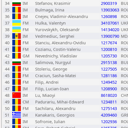
34
IM
Stefanov, Krasimir
2900319
BU
35
IM
Bulmaga, Irina
13903063
RO
36
IM
Cnejev, Vladimir-Alexandru
1260898
RO
37
FM
Hulka, Valentyn
34107061
UK
38
FM
Yurovskykh, Oleksandr
14134020
UK
39
IM
Vedmediuc, Serghei
13900790
MD
40
FM
Stanciu, Alexandru-Ovidiu
1217674
RO
41
FM
Cozianu, Costin-Valeriu
1200810
RO
42
GM
Nevednichy, Vladislav
1205730
RO
43
IM
Salimova, Nurgyul
2915138
BU
44
FM
Stoleriu, George
1227505
RO
45
FM
Craciun, Sasha-Matei
1281186
RO
46
FM
Filip, Andrei
1249452
RO
47
IM
Filip, Lucian-Ioan
1208900
RO
48
IM
Lu, Miaoyi
8618020
CH
49
CM
Padurariu, Mihai-Edward
1234811
RO
50
FM
Sachilaru, Alexandru
1275143
RO
51
IM
Kanakaris, Georgios
4209460
GR
52
IM
Sofronie, Iulian
1202936
RO