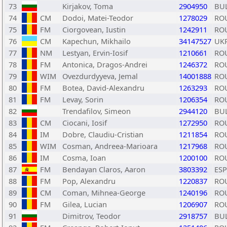
73
Kirjakov, Toma
2904950
BU
74
CM
Dodoi, Matei-Teodor
1278029
RO
75
FM
Ciorgovean, Iustin
1242911
RO
76
CM
Kapechun, Mikhailo
34147527
UK
77
NM
Lestyan, Ervin-Iosif
1210661
RO
78
FM
Antonica, Dragos-Andrei
1246372
RO
79
WIM
Ovezdurdyyeva, Jemal
14001888
RO
80
FM
Botea, David-Alexandru
1263293
RO
81
FM
Levay, Sorin
1206354
RO
82
Trendafilov, Simeon
2944120
BU
83
CM
Ciocani, Iosif
1272950
RO
84
IM
Dobre, Claudiu-Cristian
1211854
RO
85
WIM
Cosman, Andreea-Marioara
1217968
RO
86
IM
Cosma, Ioan
1200100
RO
87
FM
Bendayan Claros, Aaron
3803392
ESP
88
FM
Pop, Alexandru
1220837
RO
89
CM
Coman, Mihnea-George
1240196
RO
90
FM
Gilea, Lucian
1206907
RO
91
Dimitrov, Teodor
2918757
BU