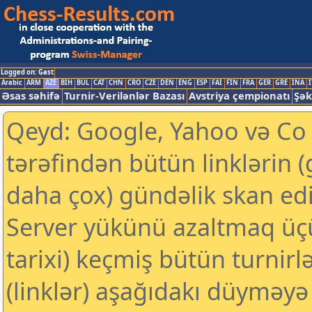
Logged on: Gast
Arabic
ARM
AZE
BIH
BUL
CAT
CHN
CRO
CZE
DEN
ENG
ESP
FAI
FIN
FRA
GER
GRE
INA
I
Əsas səhifə
Turnir-Verilənlər Bazası
Avstriya çempionatı
Şək
Qeyd: Google, Yahoo və Co k
tərəfindən bütün linklərin 
daha çox) gündəlik skan edil
Server yükünü azaltmaq üç
tarixi) keçmiş bütün turnirl
(linklər) aşağıdakı düyməyə