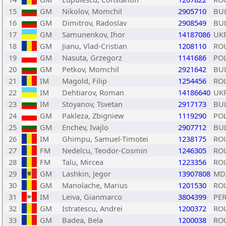
15
GM
Nikolov, Momchil
2905710
BU
16
GM
Dimitrov, Radoslav
2908549
BU
17
GM
Samunenkov, Ihor
14187086
UK
18
GM
Jianu, Vlad-Cristian
1208110
RO
19
GM
Nasuta, Grzegorz
1141686
PO
20
GM
Petkov, Momchil
2921642
BU
21
IM
Magold, Filip
1254456
RO
22
IM
Dehtiarov, Roman
14186640
UK
23
IM
Stoyanov, Tsvetan
2917173
BU
24
GM
Pakleza, Zbigniew
1119290
PO
25
GM
Enchev, Ivajlo
2907712
BU
26
IM
Ghimpu, Samuel-Timotei
1238175
RO
27
FM
Nedelcu, Teodor-Cosmin
1246305
RO
28
FM
Talu, Mircea
1223356
RO
29
GM
Lashkin, Jegor
13907808
MD
30
GM
Manolache, Marius
1201530
RO
31
IM
Leiva, Gianmarco
3804399
PE
32
GM
Istratescu, Andrei
1200372
RO
33
GM
Badea, Bela
1200038
RO