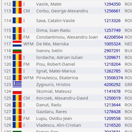
112
I
Vasile, Matei
1294350
RO
113
CM
Corbu, George-Alexandru
1256661
RO
114
I
Sava, Catalin-Vasile
1213326
RO
115
I
Dima, Ioan-Radu
1257749
RO
116
FM
Constantinoiu, Alexandru Ioan
42208564
RO
117
WFM
De Mie, Mariska
1005324
NE
118
Ivanov, Ivelin
2907291
BU
119
I
Iordache, Adrian-Iulian
1209671
RO
120
FM
Pisu, Robert-Daniel
1218204
RO
121
I
Ignat, Matei-Marius
1262785
RO
122
WFM
Pirvulescu, Ekaterina
13506374
RO
123
Zygouris, Hristos
4200292
GR
124
Skomial, Mateusz
1141678
PO
125
CM
Korcsek, Alexandru-David
1250019
RO
126
I
Danut, Radu
1213644
RO
127
I
Gazdaru, Rares
1278428
RO
128
FM
Lupu, Ovidiu-Jean
1209558
RO
129
I
Vladescu, Alin-Cristian
1216520
RO
130
Esmer, Ege
2942631
BU