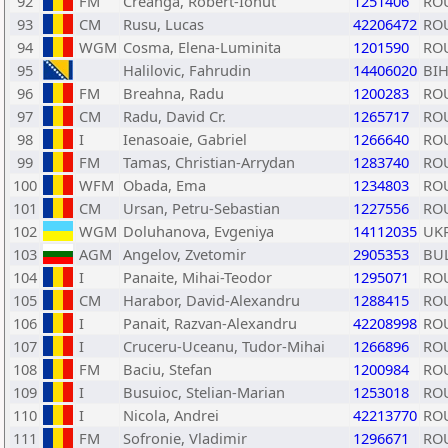
92
FM
Creanga, Robert-Ionut
1251406
RO
93
CM
Rusu, Lucas
42206472
RO
94
WGM
Cosma, Elena-Luminita
1201590
RO
95
Halilovic, Fahrudin
14406020
BI
96
FM
Breahna, Radu
1200283
RO
97
CM
Radu, David Cr.
1265717
RO
98
I
Ienasoaie, Gabriel
1266640
RO
99
FM
Tamas, Christian-Arrydan
1283740
RO
100
WFM
Obada, Ema
1234803
RO
101
CM
Ursan, Petru-Sebastian
1227556
RO
102
WGM
Doluhanova, Evgeniya
14112035
UK
103
AGM
Angelov, Zvetomir
2905353
BU
104
I
Panaite, Mihai-Teodor
1295071
RO
105
CM
Harabor, David-Alexandru
1288415
RO
106
I
Panait, Razvan-Alexandru
42208998
RO
107
I
Cruceru-Uceanu, Tudor-Mihai
1266896
RO
108
FM
Baciu, Stefan
1200984
RO
109
I
Busuioc, Stelian-Marian
1253018
RO
110
I
Nicola, Andrei
42213770
RO
111
FM
Sofronie, Vladimir
1296671
RO