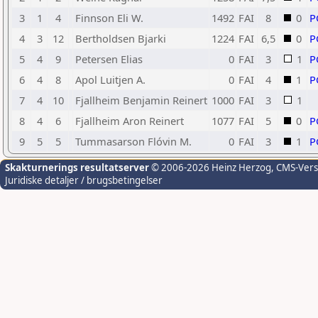
3
1
4
Finnson Eli W.
1492
FAI
8
0
P
4
3
12
Bertholdsen Bjarki
1224
FAI
6,5
0
P
5
4
9
Petersen Elias
0
FAI
3
1
P
6
4
8
Apol Luitjen A.
0
FAI
4
1
P
7
4
10
Fjallheim Benjamin Reinert
1000
FAI
3
1
8
4
6
Fjallheim Aron Reinert
1077
FAI
5
0
P
9
5
5
Tummasarson Flóvin M.
0
FAI
3
1
P
Skakturnerings resultatserver
© 2006-2026 Heinz Herzog
, CMS-Ver
Juridiske detaljer / brugsbetingelser