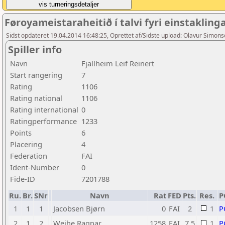
Føroyameistaraheitið í talvi fyri einstaklin
Sidst opdateret 19.04.2014 16:48:25, Oprettet af/Sidste upload: Olavur Simon
Spiller info
Navn
Fjallheim Leif Reinert
Start rangering
7
Rating
1106
Rating national
1106
Rating international
0
Ratingperformance
1233
Points
6
Placering
4
Federation
FAI
Ident-Number
0
Fide-ID
7201788
Ru.
Br.
SNr
Navn
Rat
FED
Pts.
Res.
P
1
1
1
Jacobsen Bjørn
0
FAI
2
1
P
2
1
2
Weihe Ragnar
1258
FAI
7,5
1
P