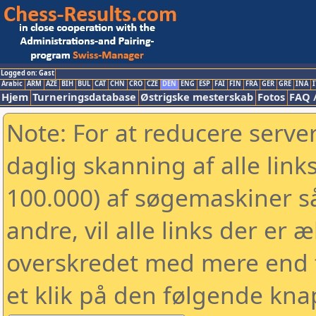
Logged on: Gast
Arabic
ARM
AZE
BIH
BUL
CAT
CHN
CRO
CZE
DEN
ENG
ESP
FAI
FIN
FRA
GER
GRE
INA
I
Hjem
Turneringsdatabase
Østrigske mesterskab
Fotos
FAQ 
Note: For at reducere serv
daglig skanning af alle link
100.000) af søgemaskiner 
andre, vil alle links der er 
overskredet med mere end to
et klik på den følgende kna