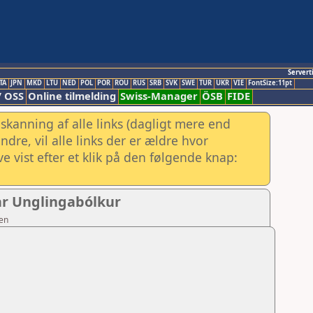
Servert
TA
JPN
MKD
LTU
NED
POL
POR
ROU
RUS
SRB
SVK
SWE
TUR
UKR
VIE
FontSize:11pt
/ OSS
Online tilmelding
Swiss-Manager
ÖSB
FIDE
skanning af alle links (dagligt mere end
re, vil alle links der er ældre hvor
e vist efter et klik på den følgende knap:
gar Unglingabólkur
sen