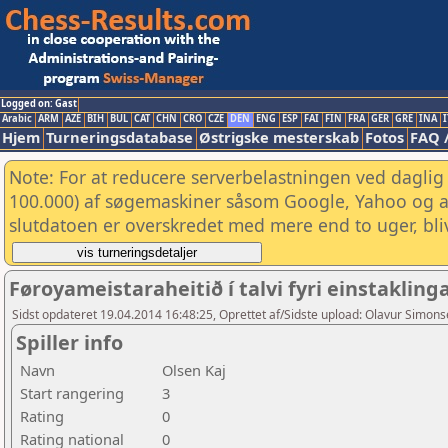
Logged on: Gast
Arabic
ARM
AZE
BIH
BUL
CAT
CHN
CRO
CZE
DEN
ENG
ESP
FAI
FIN
FRA
GER
GRE
INA
I
Hjem
Turneringsdatabase
Østrigske mesterskab
Fotos
FAQ 
Note: For at reducere serverbelastningen ved daglig 
100.000) af søgemaskiner såsom Google, Yahoo og and
slutdatoen er overskredet med mere end to uger, bliv
Føroyameistaraheitið í talvi fyri einstaklin
Sidst opdateret 19.04.2014 16:48:25, Oprettet af/Sidste upload: Olavur Simon
Spiller info
Navn
Olsen Kaj
Start rangering
3
Rating
0
Rating national
0