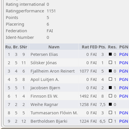
Rating international
0
Ratingperformance
1151
Points
5
Placering
6
Federation
FAI
Ident-Number
0
Ru.
Br.
SNr
Navn
Rat
FED
Pts.
Res.
PGN
1
3
9
Petersen Elias
0
FAI
3
0
PGN
2
5
11
Sólsker Jónas
0
FAI
1
1
PGN
3
4
6
Fjallheim Aron Reinert
1077
FAI
5
0
PGN
4
5
8
Apol Luitjen A.
0
FAI
4
1
PGN
5
5
1
Jacobsen Bjørn
0
FAI
2
1
PGN
6
1
4
Finnson Eli W.
1492
FAI
8
0
PGN
7
2
2
Weihe Ragnar
1258
FAI
7,5
0
8
5
5
Tummasarson Flóvin M.
0
FAI
3
1
PGN
9
2
12
Bertholdsen Bjarki
1224
FAI
6,5
1
PGN