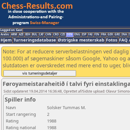
Logged on: Gast
Arabic
ARM
AZE
BIH
BUL
CAT
CHN
CRO
CZE
DEN
ENG
ESP
FAI
FIN
FRA
GER
GRE
INA
I
Hjem
Turneringsdatabase
Østrigske mesterskab
Fotos
FAQ 
Note: For at reducere serverbelastningen ved daglig 
100.000) af søgemaskiner såsom Google, Yahoo og and
slutdatoen er overskredet med mere end to uger, bliv
Føroyameistaraheitið í talvi fyri einstakling
Sidst opdateret 19.04.2014 16:36:48, Oprettet af/Sidste upload: Olavur Simon
Spiller info
Navn
Solsker Tummas M.
Start rangering
2
Rating
1988
Rating national
1988