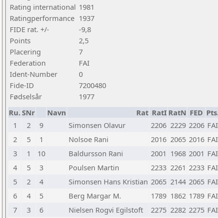
Rating international
1981
Ratingperformance
1937
FIDE rat. +/-
-9,8
Points
2,5
Placering
7
Federation
FAI
Ident-Number
0
Fide-ID
7200480
Fødselsår
1977
Ru.
SNr
Navn
Rat
RatI
RatN
FED
Pts
1
2
9
Simonsen Olavur
2206
2229
2206
FAI
2
5
1
Nolsoe Rani
2016
2065
2016
FAI
3
1
10
Baldursson Rani
2001
1968
2001
FAI
4
5
3
Poulsen Martin
2233
2261
2233
FAI
5
2
4
Simonsen Hans Kristian
2065
2144
2065
FAI
6
4
5
Berg Margar M.
1789
1862
1789
FAI
7
3
6
Nielsen Rogvi Egilstoft
2275
2282
2275
FAI