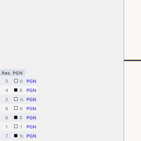
.
Res.
PGN
5
0
PGN
4
0
PGN
2
½
PGN
6
0
PGN
6
0
PGN
1
1
PGN
7
½
PGN