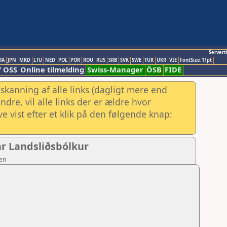
Servert
TA
JPN
MKD
LTU
NED
POL
POR
ROU
RUS
SRB
SVK
SWE
TUR
UKR
VIE
FontSize:11pt
/ OSS
Online tilmelding
Swiss-Manager
ÖSB
FIDE
skanning af alle links (dagligt mere end
re, vil alle links der er ældre hvor
e vist efter et klik på den følgende knap:
ar Landsliðsbólkur
sen