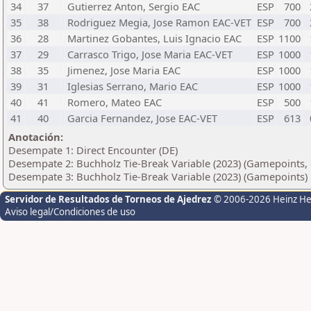
34
37
Gutierrez Anton, Sergio EAC
ESP
700
35
38
Rodriguez Megia, Jose Ramon EAC-VET
ESP
700
36
28
Martinez Gobantes, Luis Ignacio EAC
ESP
1100
37
29
Carrasco Trigo, Jose Maria EAC-VET
ESP
1000
38
35
Jimenez, Jose Maria EAC
ESP
1000
39
31
Iglesias Serrano, Mario EAC
ESP
1000
40
41
Romero, Mateo EAC
ESP
500
41
40
Garcia Fernandez, Jose EAC-VET
ESP
613
Anotación:
Desempate 1: Direct Encounter (DE)
Desempate 2: Buchholz Tie-Break Variable (2023) (Gamepoints, 
Desempate 3: Buchholz Tie-Break Variable (2023) (Gamepoints)
Servidor de Resultados de Torneos de Ajedrez
© 2006-2026 Heinz H
Aviso legal/Condiciones de uso