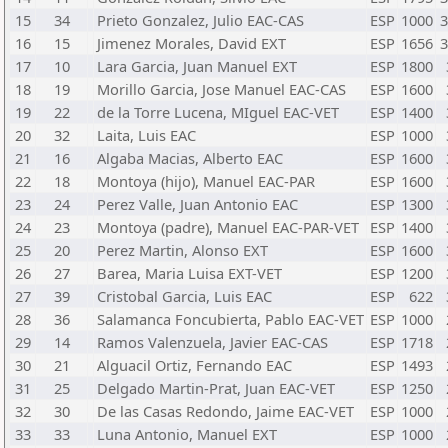
15
34
Prieto Gonzalez, Julio EAC-CAS
ESP
1000
3
16
15
Jimenez Morales, David EXT
ESP
1656
3
17
10
Lara Garcia, Juan Manuel EXT
ESP
1800
18
19
Morillo Garcia, Jose Manuel EAC-CAS
ESP
1600
19
22
de la Torre Lucena, MIguel EAC-VET
ESP
1400
20
32
Laita, Luis EAC
ESP
1000
21
16
Algaba Macias, Alberto EAC
ESP
1600
22
18
Montoya (hijo), Manuel EAC-PAR
ESP
1600
23
24
Perez Valle, Juan Antonio EAC
ESP
1300
24
23
Montoya (padre), Manuel EAC-PAR-VET
ESP
1400
25
20
Perez Martin, Alonso EXT
ESP
1600
26
27
Barea, Maria Luisa EXT-VET
ESP
1200
27
39
Cristobal Garcia, Luis EAC
ESP
622
28
36
Salamanca Foncubierta, Pablo EAC-VET
ESP
1000
29
14
Ramos Valenzuela, Javier EAC-CAS
ESP
1718
30
21
Alguacil Ortiz, Fernando EAC
ESP
1493
31
25
Delgado Martin-Prat, Juan EAC-VET
ESP
1250
32
30
De las Casas Redondo, Jaime EAC-VET
ESP
1000
33
33
Luna Antonio, Manuel EXT
ESP
1000