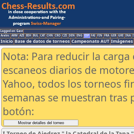
Logged on: Gast
Arabic
ARM
AZE
BIH
BUL
CAT
CHN
CRO
CZE
DEN
ENG
ESP
FAI
FIN
FRA
GER
GRE
INA
I
Inicio
Base de datos de torneos
Campeonato AUT
Imágenes
Nota: Para reducir la carga 
escaneos diarios de motor
Yahoo, todos los torneos f
semanas se muestran tras p
botón:
I Torneo de Ajedrez " la Catedral de la Tapa "