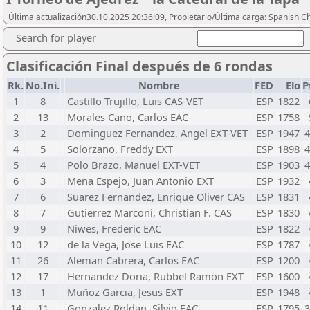
Última actualización30.10.2025 20:36:09, Propietario/Última carga: Spanish C
Search for player
Clasificación Final después de 6 rondas
Rk.
No.Ini.
Nombre
FED
Elo
P
1
8
Castillo Trujillo, Luis CAS-VET
ESP
1822
2
13
Morales Cano, Carlos EAC
ESP
1758
3
2
Dominguez Fernandez, Angel EXT-VET
ESP
1947
4
4
5
Solorzano, Freddy EXT
ESP
1898
4
5
4
Polo Brazo, Manuel EXT-VET
ESP
1903
4
6
3
Mena Espejo, Juan Antonio EXT
ESP
1932
7
6
Suarez Fernandez, Enrique Oliver CAS
ESP
1831
8
7
Gutierrez Marconi, Christian F. CAS
ESP
1830
9
9
Niwes, Frederic EAC
ESP
1822
10
12
de la Vega, Jose Luis EAC
ESP
1787
11
26
Aleman Cabrera, Carlos EAC
ESP
1200
12
17
Hernandez Doria, Rubbel Ramon EXT
ESP
1600
13
1
Muñoz Garcia, Jesus EXT
ESP
1948
14
11
Gonzalez Roldan, Silvio EAC
ESP
1795
3