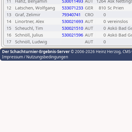
11
Hafiz, Benjamin
530011493
AUT
1264
Ask Netting
12
Latschen, Wolfgang
533071233
GER
810
Sc Prien
13
Graf, Zelimir
79340741
CRO
0
14
Linortner, Alex
530021693
AUT
0
vereinslos
15
Scheuchl, Tim
530021510
AUT
0
Askö Bad G
16
Schnöll, Julius
530021596
AUT
0
Askö Bad G
17
Schnöll, Ludwig
AUT
0
Der Schachturnier-Ergebnis-Server
© 2006-2026 Heinz Herzog
, CMS
Impressum / Nutzungsbedingungen