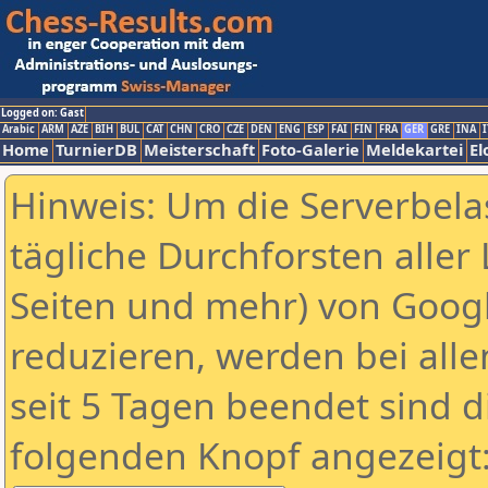
Logged on: Gast
Arabic
ARM
AZE
BIH
BUL
CAT
CHN
CRO
CZE
DEN
ENG
ESP
FAI
FIN
FRA
GER
GRE
INA
I
Home
TurnierDB
Meisterschaft
Foto-Galerie
Meldekartei
El
Hinweis: Um die Serverbela
tägliche Durchforsten aller 
Seiten und mehr) von Goog
reduzieren, werden bei alle
seit 5 Tagen beendet sind d
folgenden Knopf angezeigt