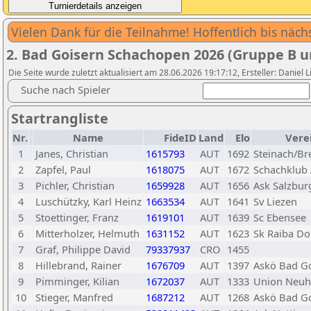
Vielen Dank für die Teilnahme! Hoffentlich bis nächst
2. Bad Goisern Schachopen 2026 (Gruppe B un
Die Seite wurde zuletzt aktualisiert am 28.06.2026 19:17:12, Ersteller: Daniel
Suche nach Spieler
Startrangliste
Nr.
Name
FideID
Land
Elo
Vere
1
Janes, Christian
1615793
AUT
1692
Steinach/Br
2
Zapfel, Paul
1618075
AUT
1672
Schachklub
3
Pichler, Christian
1659928
AUT
1656
Ask Salzbur
4
Luschützky, Karl Heinz
1663534
AUT
1641
Sv Liezen
5
Stoettinger, Franz
1619101
AUT
1639
Sc Ebensee
6
Mitterholzer, Helmuth
1631152
AUT
1623
Sk Raiba Do
7
Graf, Philippe David
79337937
CRO
1455
8
Hillebrand, Rainer
1676709
AUT
1397
Askö Bad G
9
Pimminger, Kilian
1672037
AUT
1333
Union Neuh
10
Stieger, Manfred
1687212
AUT
1268
Askö Bad G