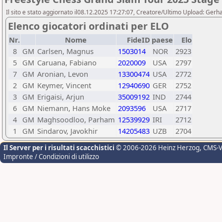
Il sito e stato aggiornato il08.12.2025 17:27:07, Creatore/Ultimo Upload: Gerh
Elenco giocatori ordinati per ELO
Nr.
Nome
FideID
paese
Elo
8
GM
Carlsen, Magnus
1503014
NOR
2923
5
GM
Caruana, Fabiano
2020009
USA
2797
7
GM
Aronian, Levon
13300474
USA
2772
2
GM
Keymer, Vincent
12940690
GER
2752
3
GM
Erigaisi, Arjun
35009192
IND
2744
6
GM
Niemann, Hans Moke
2093596
USA
2717
4
GM
Maghsoodloo, Parham
12539929
IRI
2712
1
GM
Sindarov, Javokhir
14205483
UZB
2704
Il Server per i risultati scacchistici
© 2006-2026 Heinz Herzog
, CMS-
Impronte / Condizioni di utilizzo