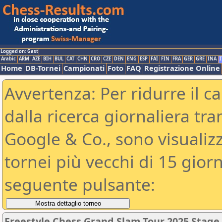
Logged on: Gast
Arabic
ARM
AZE
BIH
BUL
CAT
CHN
CRO
CZE
DEN
ENG
ESP
FAI
FIN
FRA
GER
GRE
INA
I
Home
DB-Tornei
Campionati
Foto
FAQ
Registrazione Online
Avvertenza: Per ridurre il c
dalla ricerca giornaliera tra
Google & Co., sono visualizzab
tornei più vecchi di 15 gio
seguente pulsante:
Freestyle Chess Grand Slam Tour 2025 Stage