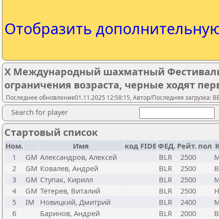
Отобразить дополнительну
X Международный шахматный Фестиваль 
ограничения возраста, черные ходят пе
Последнее обновление01.11.2025 12:58:15, Автор/Последняя загрузка: 
Search for player
Стартовый список
Ном.
Имя
код FIDE
ФЕД.
Рейт.
пол
1
GM
Александров, Алексей
BLR
2500
М
2
GM
Ковалев, Андрей
BLR
2500
В
3
GM
Ступак, Кирилл
BLR
2500
М
4
GM
Тетерев, Виталий
BLR
2500
Н
5
IM
Новицкий, Дмитрий
BLR
2400
М
6
Баринов, Андрей
BLR
2000
В