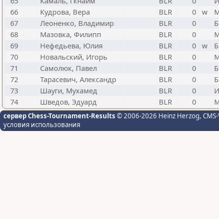
65
Камаль, Гкнайм
BLR
0
И
66
Кудрова, Вера
BLR
0
w
М
67
Леоненко, Владимир
BLR
0
Б
68
Мазовка, Филипп
BLR
0
М
69
Нефедьева, Юлия
BLR
0
w
Б
70
Новальский, Игорь
BLR
0
М
71
Самолюк, Павел
BLR
0
Б
72
Тарасевич, Александр
BLR
0
Б
73
Шауги, Мухамед
BLR
0
И
74
Шведов, Эдуард
BLR
0
М
сервер Chess-Tournament-Results
© 2006-2026 Heinz Herzog
, CMS-
условия использования