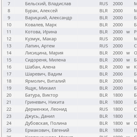
7
Бельский, Владислав
RUS
2000
М
8
Бурак, Алексей
BLR
2000
М
9
Варицкий, Александр
BLR
2000
Б
10
Ковалев, Марк
BLR
2000
Б
11
Котова, Ирина
BLR
2000
w
Р
12
Кузмук, Макар
RUS
2000
М
13
Лапин, Артем
RUS
2000
С
14
Лисицина, Мария
BLR
2000
w
О
15
Сидореня, Милена
BLR
2000
w
Б
16
Шабан, Алена
BLR
2000
w
К
17
Шаревич, Вадим
BLR
2000
Б
18
Ярмолич, Виталий
BLR
2000
М
19
Ящук, Михаил
BLR
2000
Б
20
Батура, Виктор
BLR
1800
Б
21
Гриневич, Никита
BLR
1800
Б
22
Дерменжи, Леонид
RUS
1800
С
23
Джусь, Данил
BLR
1800
К
24
Дубовская, Полина
BLR
1800
w
25
Ермакович, Евгений
BLR
1800
П