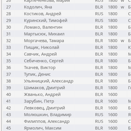
26
Карпеченкова, Мария
RUS
1800
w
С
27
Кодолич, Яна
BLR
1800
w
Б
28
Костиков, Андрей
RUS
1800
С
29
Куринский, Тимофей
RUS
1800
С
30
Ломако, Валентин
BLR
1800
Б
31
Мартысюк, Михаил
BLR
1800
Б
32
Моргачева, Тамара
BLR
1800
w
Б
33
Пищик, Николай
BLR
1800
К
34
Савчик, Андрей
BLR
1800
М
35
Себиченко, Сергей
BLR
1800
Б
36
Ткачев, Виктор
BLR
1800
М
37
Тупик, Денис
BLR
1800
Б
38
Ульяницкий, Александр
BLR
1800
Б
39
Шимаков, Дмитрий
BLR
1800
Г
40
Жванько, Андрей
BLR
1600
41
Зарубин, Петр
BLR
1600
М
42
Левковец, Дмитрий
BLR
1600
Б
43
Молюшкин, Владимир
RUS
1600
Я
44
Филиппов, Александр
RUS
1600
С
45
Ярмолич, Максим
BLR
1600
Б