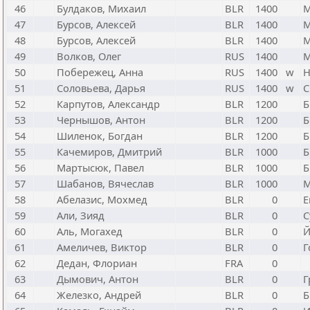
46
Булдаков, Михаил
BLR
1400
М
47
Бурсов, Алексей
BLR
1400
М
48
Бурсов, Алексей
BLR
1400
М
49
Волков, Олег
RUS
1400
М
50
Побережец, Анна
RUS
1400
w
Н
51
Соловьева, Дарья
RUS
1400
w
С
52
Карпутов, Александр
BLR
1200
Б
53
Чернышов, Антон
BLR
1200
Б
54
Шиленок, Богдан
BLR
1200
Б
55
Качемиров, Дмитрий
BLR
1000
Б
56
Мартысюк, Павел
BLR
1000
Б
57
Шабанов, Вячеслав
BLR
1000
М
58
Абелазис, Мохмед
BLR
0
Е
59
Али, Зияд
BLR
0
С
60
Аль, Могахед
BLR
0
Й
61
Амеличев, Виктор
BLR
0
Г
62
Дедан, Флориан
FRA
0
63
Дымович, Антон
BLR
0
Г
64
Железко, Андрей
BLR
0
Б