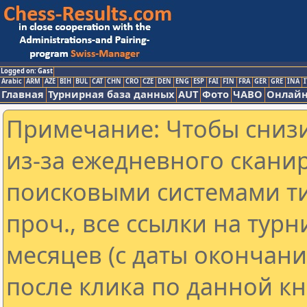
Logged on: Gast
Arabic
ARM
AZE
BIH
BUL
CAT
CHN
CRO
CZE
DEN
ENG
ESP
FAI
FIN
FRA
GER
GRE
INA
I
Главная
Турнирная база данных
AUT
Фото
ЧАВО
Онлайн
Примечание: Чтобы снизи
из-за ежедневного скани
поисковыми системами ти
проч., все ссылки на тур
месяцев (с даты окончан
после клика по данной кн