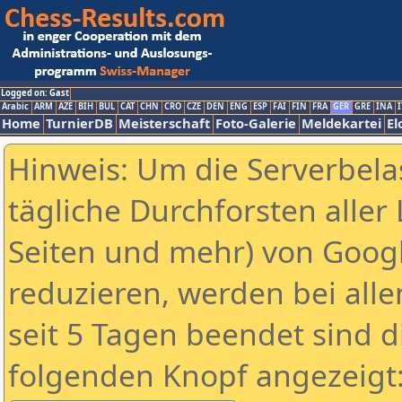
Logged on: Gast
Arabic
ARM
AZE
BIH
BUL
CAT
CHN
CRO
CZE
DEN
ENG
ESP
FAI
FIN
FRA
GER
GRE
INA
I
Home
TurnierDB
Meisterschaft
Foto-Galerie
Meldekartei
El
Hinweis: Um die Serverbela
tägliche Durchforsten aller 
Seiten und mehr) von Goog
reduzieren, werden bei alle
seit 5 Tagen beendet sind d
folgenden Knopf angezeigt