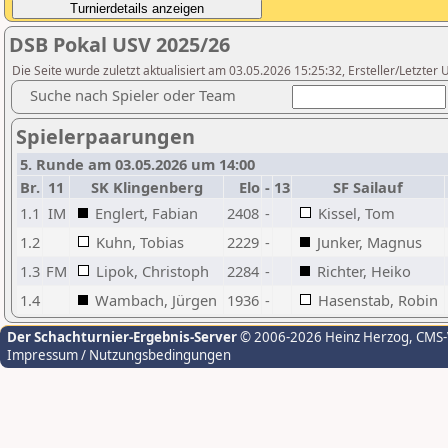
DSB Pokal USV 2025/26
Die Seite wurde zuletzt aktualisiert am 03.05.2026 15:25:32, Ersteller/Letzte
Suche nach Spieler oder Team
Spielerpaarungen
5. Runde am 03.05.2026 um 14:00
Br.
11
SK Klingenberg
Elo
-
13
SF Sailauf
1.1
IM
Englert, Fabian
2408
-
Kissel, Tom
1.2
Kuhn, Tobias
2229
-
Junker, Magnus
1.3
FM
Lipok, Christoph
2284
-
Richter, Heiko
1.4
Wambach, Jürgen
1936
-
Hasenstab, Robin
Der Schachturnier-Ergebnis-Server
© 2006-2026 Heinz Herzog
, CMS
Impressum / Nutzungsbedingungen