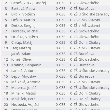
2
Beneš (2017), Ondřej
0
CZE
0
ZŠ Glowackého
3
Bertová, Petra
0
CZE
0
ZŠ Burešova
4
Bilčík, Vojtěch
0
CZE
0
ZŠ U Školské zahrady
5
Deško, Martin
0
CZE
0
ZŠ a MŠ Ústavní
6
Deško, Serghij
0
CZE
0
ZŠ a MŠ Ústavní
7
Horáček, Michal
0
CZE
0
ZŠ Glowackého
8
Hruška, Vojtěch
0
CZE
0
ZŠ Glowackého
9
Chlup, Matěj
0
CZE
0
ZŠ Dolní Chabry
10
Isar, Nazarij
0
CZE
0
ZŠ a MŠ Ústavní
11
Jaroš, Adam
0
CZE
0
ZŠ Burešova
12
Joneš, Oliver
0
CZE
0
ZŠ Glowackého
13
Kratina, Benjamin
0
CZE
0
ZŠ Burešova
14
Lamač, Antonín
0
CZE
0
ZŠ U Školské zahrady
15
Lepp, Miroslav
0
CZE
0
ZŠ Burešova
16
Málková, Antonie
0
CZE
0
ZŠ a MŠ Ústavní
17
Materna, Jonáš
0
CZE
0
ZŠ U Školské zahrady
18
Mihalik, Matúš
0
CZE
0
ZŠ Dolní Chabry
19
Mojžíšek, Petr
0
CZE
0
ZŠ Dolní Chabry
20
Nezbeda, Vojtěch
0
CZE
0
ZŠ Glowackého