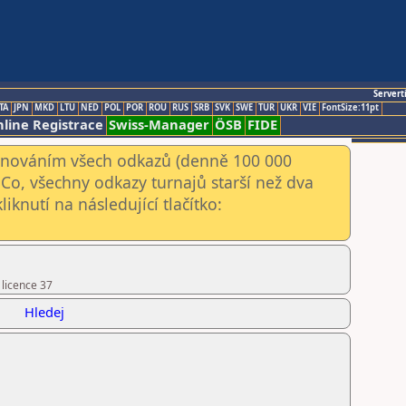
Servert
TA
JPN
MKD
LTU
NED
POL
POR
ROU
RUS
SRB
SVK
SWE
TUR
UKR
VIE
FontSize:11pt
line Registrace
Swiss-Manager
ÖSB
FIDE
kenováním všech odkazů (denně 100 000
Co, všechny odkazy turnajů starší než dva
iknutí na následující tlačítko:
 licence 37
Hledej