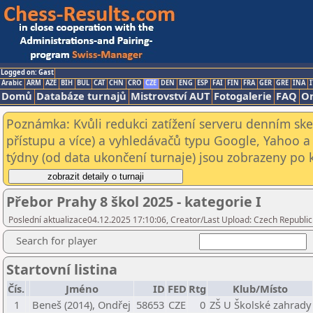
Logged on: Gast
Arabic
ARM
AZE
BIH
BUL
CAT
CHN
CRO
CZE
DEN
ENG
ESP
FAI
FIN
FRA
GER
GRE
INA
I
Domů
Databáze turnajů
Mistrovství AUT
Fotogalerie
FAQ
On
Poznámka: Kvůli redukci zatížení serveru denním s
přístupu a více) a vyhledávačů typu Google, Yahoo a 
týdny (od data ukončení turnaje) jsou zobrazeny po kl
Přebor Prahy 8 škol 2025 - kategorie I
Poslední aktualizace04.12.2025 17:10:06, Creator/Last Upload: Czech Republic
Search for player
Startovní listina
Čís.
Jméno
ID
FED
Rtg
Klub/Místo
1
Beneš (2014), Ondřej
58653
CZE
0
ZŠ U Školské zahrady