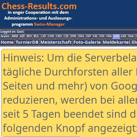
Logged on: Gast
Arabic
ARM
AZE
BIH
BUL
CAT
CHN
CRO
CZE
DEN
ENG
ESP
FAI
FIN
FRA
GER
GRE
INA
I
Home
TurnierDB
Meisterschaft
Foto-Galerie
Meldekartei
El
Hinweis: Um die Serverbel
tägliche Durchforsten aller 
Seiten und mehr) von Goog
reduzieren, werden bei alle
seit 5 Tagen beendet sind d
folgenden Knopf angezeigt