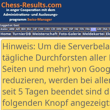
Logged on: Gast
Arabic
ARM
AZE
BIH
BUL
CAT
CHN
CRO
CZE
DEN
ENG
ESP
FAI
FIN
FRA
GER
GRE
INA
I
Home
TurnierDB
Meisterschaft
Foto-Galerie
Meldekartei
El
Hinweis: Um die Serverbel
tägliche Durchforsten aller 
Seiten und mehr) von Goog
reduzieren, werden bei alle
seit 5 Tagen beendet sind d
folgenden Knopf angezeigt