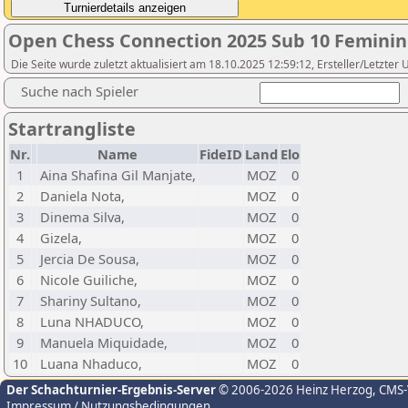
Open Chess Connection 2025 Sub 10 Femini
Die Seite wurde zuletzt aktualisiert am 18.10.2025 12:59:12, Ersteller/Letzt
Suche nach Spieler
Startrangliste
Nr.
Name
FideID
Land
Elo
1
Aina Shafina Gil Manjate,
MOZ
0
2
Daniela Nota,
MOZ
0
3
Dinema Silva,
MOZ
0
4
Gizela,
MOZ
0
5
Jercia De Sousa,
MOZ
0
6
Nicole Guiliche,
MOZ
0
7
Shariny Sultano,
MOZ
0
8
Luna NHADUCO,
MOZ
0
9
Manuela Miquidade,
MOZ
0
10
Luana Nhaduco,
MOZ
0
Der Schachturnier-Ergebnis-Server
© 2006-2026 Heinz Herzog
, CMS
Impressum / Nutzungsbedingungen