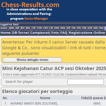
Logged on: Gast
Arabic
ARM
AZE
BIH
BUL
CAT
CHN
CRO
CZE
DEN
ENG
ESP
FAI
FIN
FRA
GER
GRE
INA
I
Home
DB-Tornei
Campionati
Foto
FAQ
Registrazione Online
Avvertenza: Per ridurre il carico Server causato dalla 
Google & Co., sono visualizzabili i link di tutti i tor
seguente pulsante:
Mini Kejohanan Catur ACP sesi Oktober 202
Il sito e stato aggiornato il17.10.2025 12:22:34, Creatore/Ultimo Upload: Pers
Search for player
Elenco giocatori per sorteggio
Nr.
Nome
FideID
paese
E
1
AHMAD WAFIY BIN ZULFIKRI,
MAS