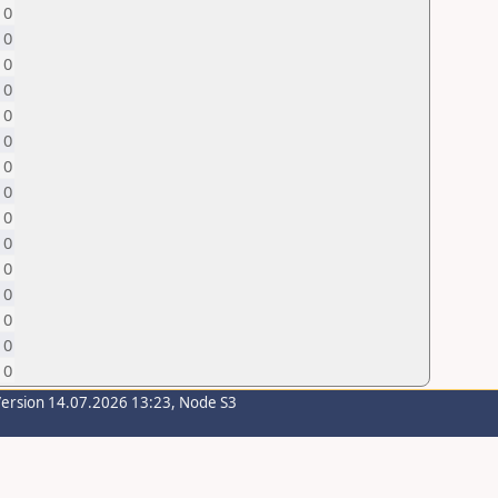
0
0
0
0
0
0
0
0
0
0
0
0
0
0
0
Version 14.07.2026 13:23, Node S3