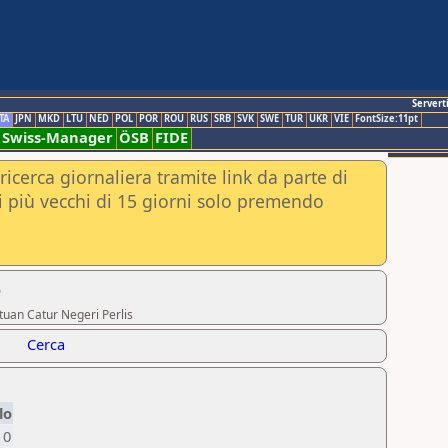
Servert
TA
JPN
MKD
LTU
NED
POL
POR
ROU
RUS
SRB
SVK
SWE
TUR
UKR
VIE
FontSize:11pt
Swiss-Manager
ÖSB
FIDE
ricerca giornaliera tramite link da parte di
nei più vecchi di 15 giorni solo premendo
5
atuan Catur Negeri Perlis
Cerca
lo
0