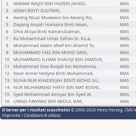
2
AMMAR WAJDI BIN HAZRIN JAHIDI,
MAS
3
ASIAH BINTI ZULFIKRI,
MAS
4
Awang Muaz Muawwiz bin Awang Ikz,
MAS
5
Dayang Aisyah Humaira Binti Awan,
MAS
6
Dhia Alisya Binti Kamarulzaman,
MAS
7
Ku Muhammad Umar Zafran bi. Ku a,
MAS
8
Muhammad Adam afeef bin Ahamd Ta,
MAS
9
MUHAMMAD FAIZ BIN MOHD SANI,
MAS
10
MUHAMMAD ILHAM SHAUQI BIN ZAMZUR,
MAS
11
Muhammad Inas Rusydi bin Mohamma,
MAS
12
Noor Armel Nedyne Binti Muhammad,
MAS
13
NUHA NUR KHADEEJAH BINTI MOHD SU,
MAS
14
NUR MUHAMMAD HAFIY BIN MAT ROSNI,
MAS
15
Syed Mohammad Amsyar Bin Syed Al,
MAS
16
UWAIS FAWWAZ BIN ABDUL BAR,
MAS
Il Server per i risultati scacchistici
© 2006-2026 Heinz Herzog
, CMS-
Impronte / Condizioni di utilizzo