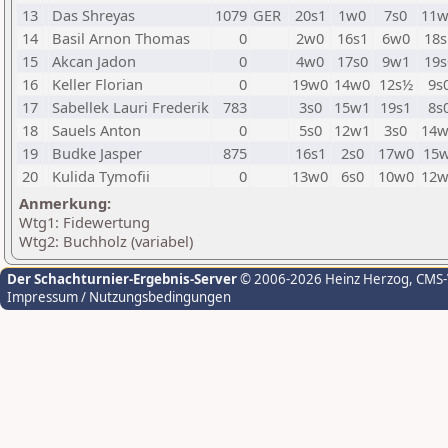
13
Das Shreyas
1079
GER
20s1
1w0
7s0
11w
14
Basil Arnon Thomas
0
2w0
16s1
6w0
18s
15
Akcan Jadon
0
4w0
17s0
9w1
19s
16
Keller Florian
0
19w0
14w0
12s½
9s
17
Sabellek Lauri Frederik
783
3s0
15w1
19s1
8s
18
Sauels Anton
0
5s0
12w1
3s0
14w
19
Budke Jasper
875
16s1
2s0
17w0
15w
20
Kulida Tymofii
0
13w0
6s0
10w0
12w
Anmerkung:
Wtg1: Fidewertung
Wtg2: Buchholz (variabel)
Der Schachturnier-Ergebnis-Server
© 2006-2026 Heinz Herzog
, CMS
Impressum / Nutzungsbedingungen