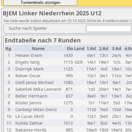
BJEM Linker Niederrhein 2025 U12
Die Seite wurde zuletzt aktualisiert am 25.10.2025 20:54:34, Ersteller/Letzte
Suche nach Spieler
Endtabelle nach 7 Runden
Rg.
Name
Elo
Land
1.Rd
2.Rd
3.Rd
4.R
1
Herawi Erwin
1439
6w1
13s1
2w½
4s
2
Engels Yang
1115
GER
14s1
19w1
1s½
5w
3
Dvornyk Mark
1125
17w1
4s0
18w1
10s
4
Balser Oscar
990
15s1
3w1
11s½
1w
5
Geiß Janus Michael
1080
18w1
10s1
8w1
2s
6
Sabellek Mika Leonard
871
1s0
20w1
14s1
7w
7
Beller Hermann
837
8w0
9s1
13w1
6s
8
Köster Jannis
1275
7s1
11w1
5s0
17w
9
Canbegi Milan Deniz
0
11s0
7w0
15s0
16w
10
Le Lucas Minh
0
12s1
5w0
20s1
3w
11
Kulida Zakhar
1012
9w1
8s0
4w½
13s
12
Bakanov Hordii
885
10w0
18s0
16w½
20s