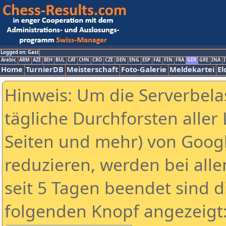
Logged on: Gast
Arabic
ARM
AZE
BIH
BUL
CAT
CHN
CRO
CZE
DEN
ENG
ESP
FAI
FIN
FRA
GER
GRE
INA
I
Home
TurnierDB
Meisterschaft
Foto-Galerie
Meldekartei
El
Hinweis: Um die Serverbela
tägliche Durchforsten aller 
Seiten und mehr) von Goog
reduzieren, werden bei alle
seit 5 Tagen beendet sind d
folgenden Knopf angezeigt