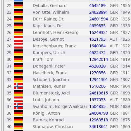
22
Dyballa, Gerhard
4645189
GER
1956
23
Von Otte, Wilhelm
24628891
GER
1949
24
Dürr, Rainer, Dr.
24601594
GER
1935
25
Kapr, Klaus, Dr.
4639855
GER
1935
26
Lehnhoff, Heinz-Georg
16249321
GER
1927
27
Desoye, Gernot
1621793
AUT
1926
28
Kerschenbauer, Franz
1640984
AUT
1922
29
Kümpers, Ulrich
4622472
GER
1920
30
Kraft, Tom
12942014
GER
1919
31
Donegani, Peter
4620020
GER
1914
32
Haselbeck, Franz
1270356
GER
1911
33
Schubert, Joachim
12941301
GER
1907
34
Mathisen, Runar
1510266
NOR
1904
35
Blumenstock, Axel
24610615
GER
1890
36
Loibl, Johann
1637053
AUT
1889
37
Svanholm, Borge Waaktaar
1504835
NOR
1889
38
Königl, Anton
24604798
GER
1881
39
Bumes, Konrad
12963518
GER
1875
40
Stamatow, Christian
34613641
GER
1869