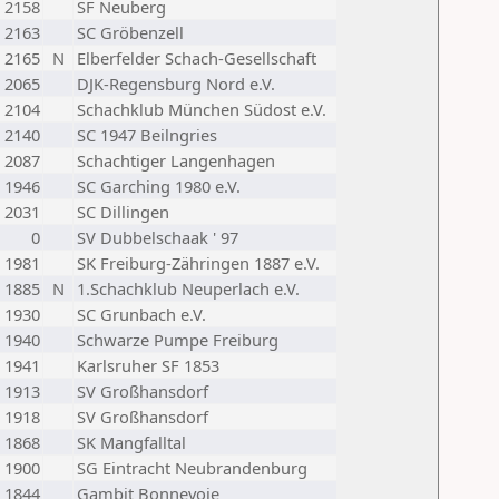
2158
SF Neuberg
2163
SC Gröbenzell
2165
N
Elberfelder Schach-Gesellschaft
2065
DJK-Regensburg Nord e.V.
2104
Schachklub München Südost e.V.
2140
SC 1947 Beilngries
2087
Schachtiger Langenhagen
1946
SC Garching 1980 e.V.
2031
SC Dillingen
0
SV Dubbelschaak ' 97
1981
SK Freiburg-Zähringen 1887 e.V.
1885
N
1.Schachklub Neuperlach e.V.
1930
SC Grunbach e.V.
1940
Schwarze Pumpe Freiburg
1941
Karlsruher SF 1853
1913
SV Großhansdorf
1918
SV Großhansdorf
1868
SK Mangfalltal
1900
SG Eintracht Neubrandenburg
1844
Gambit Bonnevoie