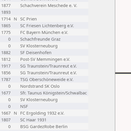
1877
Schachverein Meschede e. V.
1893
1714
N
SC Prien
1865
SC Friesen Lichtenberg e.V.
1775
FC Bayern München e.V.
0
Schachfreunde Graz
0
SV Klosterneuburg
1882
SF Deisenhofen
1812
Post-SV Memmingen e.V.
1917
SG Traunstein/Traunreut e.V.
1856
SG Traunstein/Traunreut e.V.
1787
TSG Oberschöneweide e.V.
0
Nordstrand SK Oslo
1677
Sfr. Taunus Königstein/Schwalbac
0
SV Klosterneuburg
0
NSF
1667
N
FC Ergolding 1932 e.V.
1807
SC Haar 1931
0
BSG GardezRobe Berlin