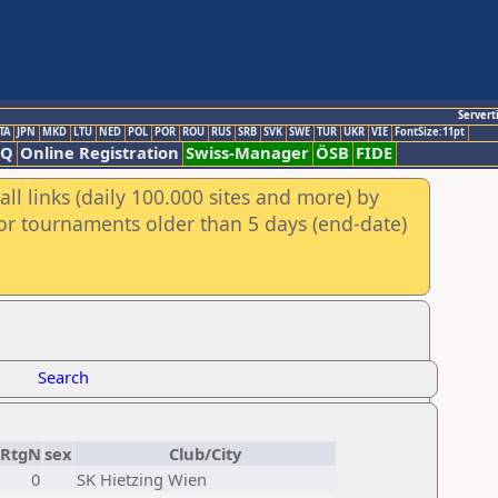
Servert
TA
JPN
MKD
LTU
NED
POL
POR
ROU
RUS
SRB
SVK
SWE
TUR
UKR
VIE
FontSize:11pt
AQ
Online Registration
Swiss-Manager
ÖSB
FIDE
ll links (daily 100.000 sites and more) by
for tournaments older than 5 days (end-date)
Search
RtgN
sex
Club/City
0
SK Hietzing Wien