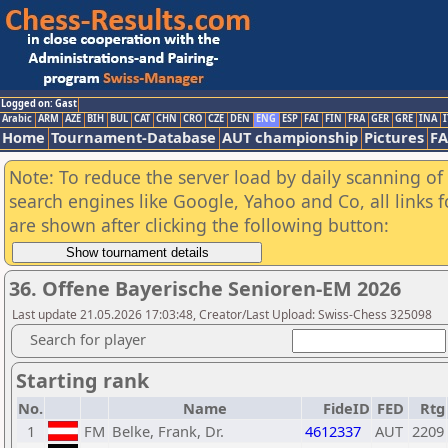
Logged on: Gast
Arabic
ARM
AZE
BIH
BUL
CAT
CHN
CRO
CZE
DEN
ENG
ESP
FAI
FIN
FRA
GER
GRE
INA
I
Home
Tournament-Database
AUT championship
Pictures
F
Note: To reduce the server load by daily scanning of a
search engines like Google, Yahoo and Co, all links 
are shown after clicking the following button:
36. Offene Bayerische Senioren-EM 2026
Last update 21.05.2026 17:03:48, Creator/Last Upload: Swiss-Chess 325098
Search for player
Starting rank
No.
Name
FideID
FED
Rtg
1
FM
Belke, Frank, Dr.
4612337
AUT
2209