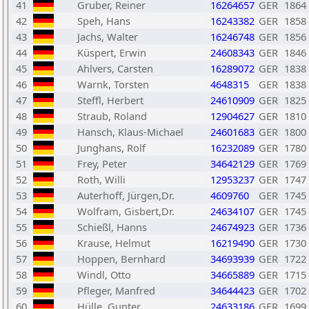
41
Gruber, Reiner
16264657
GER
1864
42
Speh, Hans
16243382
GER
1858
43
Jachs, Walter
16246748
GER
1856
44
Küspert, Erwin
24608343
GER
1846
45
Ahlvers, Carsten
16289072
GER
1838
46
Warnk, Torsten
4648315
GER
1838
47
Steffl, Herbert
24610909
GER
1825
48
Straub, Roland
12904627
GER
1810
49
Hansch, Klaus-Michael
24601683
GER
1800
50
Junghans, Rolf
16232089
GER
1780
51
Frey, Peter
34642129
GER
1769
52
Roth, Willi
12953237
GER
1747
53
Auterhoff, Jürgen,Dr.
4609760
GER
1745
54
Wolfram, Gisbert,Dr.
24634107
GER
1745
55
Schießl, Hanns
24674923
GER
1736
56
Krause, Helmut
16219490
GER
1730
57
Hoppen, Bernhard
34693939
GER
1722
58
Windl, Otto
34665889
GER
1715
59
Pfleger, Manfred
34644423
GER
1702
60
Hülle, Gunter
24633186
GER
1699