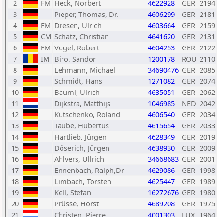
2
FM
Heck, Norbert
4622928
GER
2194
3
Pieper, Thomas, Dr.
4606299
GER
2181
4
FM
Dresen, Ulrich
4603664
GER
2159
5
CM
Schatz, Christian
4641620
GER
2131
6
FM
Vogel, Robert
4604253
GER
2122
7
IM
Biro, Sandor
1200178
ROU
2110
8
Lehmann, Michael
34690476
GER
2085
9
Schmidt, Hans
1271082
GER
2074
10
Bäuml, Ulrich
4635051
GER
2062
11
Dijkstra, Matthijs
1046985
NED
2042
12
Kutschenko, Roland
4606540
GER
2034
13
Taube, Hubertus
4615654
GER
2033
14
Hartlieb, Jürgen
4628349
GER
2019
15
Döserich, Jürgen
4638930
GER
2009
16
Ahlvers, Ullrich
34668683
GER
2001
17
Ennenbach, Ralph,Dr.
4629086
GER
1998
18
Limbach, Torsten
4625447
GER
1989
19
Kell, Stefan
16272676
GER
1980
20
Prüsse, Horst
4689208
GER
1975
21
Christen, Pierre
4001303
LUX
1964