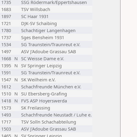
1735
SSG Rödermark/Eppertshausen
1683
TSV Willsbach
1897
SC Haar 1931
1721
DJK-SV Schaibing
1780
Schachtiger Langenhagen
1737
Sges Bensheim 1931
1534
SG Traunstein/Traunreut e.V.
1497
ASV J'Adoube Grassau SAB
1668
N
SC Weisse Dame e.V.
1395
N
SV Springer Leipzig
1591
SG Traunstein/Traunreut e.V.
1547
N
SK Weilheim e.V.
1612
Schachfreunde München e.V.
1510
N
SU Ebersberg-Grafing
1418
N
FVS ASP Hoyerswerda
1573
SK Freilassing
1493
Schachfreunde Neustadt / Luhe e.
1717
TSV Solln Schachabteilung
1503
ASV J'Adoube Grassau SAB
1465
N
SV Springer Leipzig