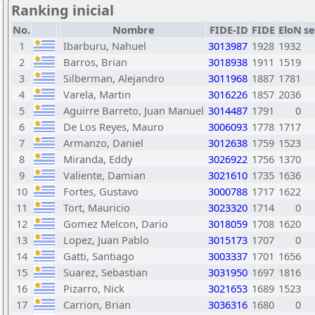
Ranking inicial
No.
Nombre
FIDE-ID
FIDE
EloN
s
1
Ibarburu, Nahuel
3013987
1928
1932
2
Barros, Brian
3018938
1911
1519
3
Silberman, Alejandro
3011968
1887
1781
4
Varela, Martin
3016226
1857
2036
5
Aguirre Barreto, Juan Manuel
3014487
1791
0
6
De Los Reyes, Mauro
3006093
1778
1717
7
Armanzo, Daniel
3012638
1759
1523
8
Miranda, Eddy
3026922
1756
1370
9
Valiente, Damian
3021610
1735
1636
10
Fortes, Gustavo
3000788
1717
1622
11
Tort, Mauricio
3023320
1714
0
12
Gomez Melcon, Dario
3018059
1708
1620
13
Lopez, Juan Pablo
3015173
1707
0
14
Gatti, Santiago
3003337
1701
1656
15
Suarez, Sebastian
3031950
1697
1816
16
Pizarro, Nick
3021653
1689
1523
17
Carrion, Brian
3036316
1680
0