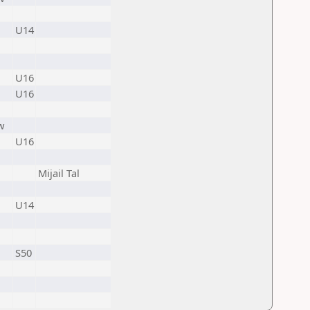
U14
U16
U16
w
U16
Mijail Tal
U14
S50