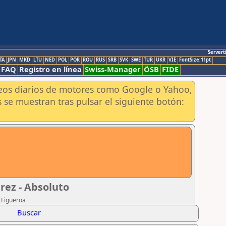
Servert
TA
JPN
MKD
LTU
NED
POL
POR
ROU
RUS
SRB
SVK
SWE
TUR
UKR
VIE
FontSize:11pt
FAQ
Registro en línea
Swiss-Manager
ÖSB
FIDE
aneos diarios de motores como Google o Yahoo,
 se muestran tras pulsar el siguiente botón:
rez - Absoluto
o Figueroa
Buscar