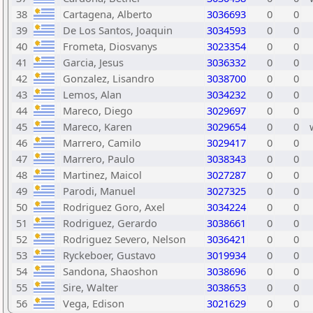
38
Cartagena, Alberto
3036693
0
0
39
De Los Santos, Joaquin
3034593
0
0
40
Frometa, Diosvanys
3023354
0
0
41
Garcia, Jesus
3036332
0
0
42
Gonzalez, Lisandro
3038700
0
0
43
Lemos, Alan
3034232
0
0
44
Mareco, Diego
3029697
0
0
45
Mareco, Karen
3029654
0
0
46
Marrero, Camilo
3029417
0
0
47
Marrero, Paulo
3038343
0
0
48
Martinez, Maicol
3027287
0
0
49
Parodi, Manuel
3027325
0
0
50
Rodriguez Goro, Axel
3034224
0
0
51
Rodriguez, Gerardo
3038661
0
0
52
Rodriguez Severo, Nelson
3036421
0
0
53
Ryckeboer, Gustavo
3019934
0
0
54
Sandona, Shaoshon
3038696
0
0
55
Sire, Walter
3038653
0
0
56
Vega, Edison
3021629
0
0