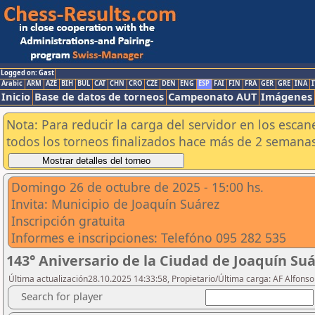
Logged on: Gast
Arabic
ARM
AZE
BIH
BUL
CAT
CHN
CRO
CZE
DEN
ENG
ESP
FAI
FIN
FRA
GER
GRE
INA
I
Inicio
Base de datos de torneos
Campeonato AUT
Imágenes
Nota: Para reducir la carga del servidor en los esc
todos los torneos finalizados hace más de 2 semanas
Domingo 26 de octubre de 2025 - 15:00 hs.
Invita: Municipio de Joaquín Suárez
Inscripción gratuita
Informes e inscripciones: Telefóno 095 282 535
143° Aniversario de la Ciudad de Joaquín Suá
Última actualización28.10.2025 14:33:58, Propietario/Última carga: AF Alfons
Search for player