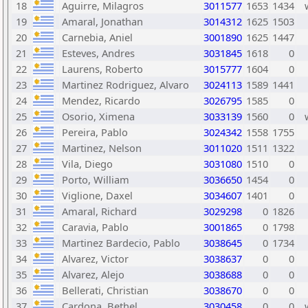
18
Aguirre, Milagros
3011577
1653
1434
19
Amaral, Jonathan
3014312
1625
1503
20
Carnebia, Aniel
3001890
1625
1447
21
Esteves, Andres
3031845
1618
0
22
Laurens, Roberto
3015777
1604
0
23
Martinez Rodriguez, Alvaro
3024113
1589
1441
24
Mendez, Ricardo
3026795
1585
0
25
Osorio, Ximena
3033139
1560
0
26
Pereira, Pablo
3024342
1558
1755
27
Martinez, Nelson
3011020
1511
1322
28
Vila, Diego
3031080
1510
0
29
Porto, William
3036650
1454
0
30
Viglione, Daxel
3034607
1401
0
31
Amaral, Richard
3029298
0
1826
32
Caravia, Pablo
3001865
0
1798
33
Martinez Bardecio, Pablo
3038645
0
1734
34
Alvarez, Victor
3038637
0
0
35
Alvarez, Alejo
3038688
0
0
36
Bellerati, Christian
3038670
0
0
37
Cardona, Bethel
3030458
0
0