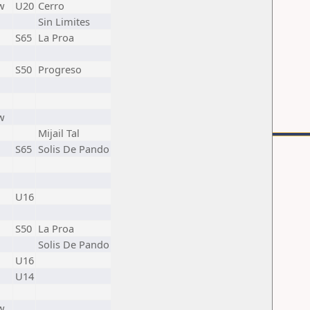
w
U20
Cerro
Sin Limites
S65
La Proa
S50
Progreso
w
Mijail Tal
S65
Solis De Pando
U16
S50
La Proa
Solis De Pando
U16
U14
w