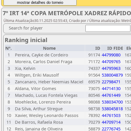
7º IRT 14ª COPA METRÓPOLE XADREZ RÁPID
Última Atualização30.11.2025 02:55:43, Criado por / Última atualização: Metr
Search for player
Ranking inicial
Nº.
Nome
ID
ID FIDE
El
1
Pereira, Cayke de Cordeiro
91174
44799080
16
2
Moreira, Carlos Daniel Fraga
71172
44709765
16
3
Xia, Kelvin
74337
44795963
16
4
Wiltgen, Eriki Mausolf
91564
538004879
15
5
Zancanaro, Heber Neemias Maciel
69579
22798471
15
6
Aldana, Vitor Gomes
73075
44714130
15
7
Machado, Lucas Fontela Viegas
80546
44761449
15
8
Moehlecke, Lorenzo Pereira
98088
538034700
15
9
Da Silva, Arthur Stregue
98738
538045818
15
10
Xavier, Wesley Leonardo Passos
78392
44761503
15
11
De Barros, Rafaela Rosa
70279
44709714
15
12
Reis, Janaina de Oliveira
58879
22776745
14