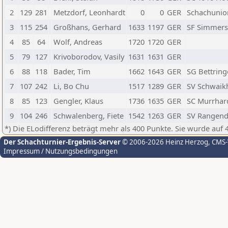
2
129
281
Metzdorf, Leonhardt
0
0
GER
Schachunion
3
115
254
Großhans, Gerhard
1633
1197
GER
SF Simmers
4
85
64
Wolf, Andreas
1720
1720
GER
5
79
127
Krivoborodov, Vasily
1631
1631
GER
6
88
118
Bader, Tim
1662
1643
GER
SG Bettrin
7
107
242
Li, Bo Chu
1517
1289
GER
SV Schwaik
8
85
123
Gengler, Klaus
1736
1635
GER
SC Murrhard
9
104
246
Schwalenberg, Fiete
1542
1263
GER
SV Rangend
*) Die ELodifferenz beträgt mehr als 400 Punkte. Sie wurde auf 
Der Schachturnier-Ergebnis-Server
© 2006-2026 Heinz Herzog
, CMS
Impressum / Nutzungsbedingungen