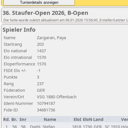
36. Staufer-Open 2026, B-Open
Die Seite wurde zuletzt aktualisiert am 06.01.2026 15:56:45, Ersteller/Letzte
Spieler Info
Name
Zargaran, Paya
Startrang
203
Elo national
1437
Elo intnational
1570
Eloperformance
1570
FIDE Elo +/-
-1
Punkte
3
Rang
237
Föderation
GER
Verein/Ort
VSG 1880 Offenbach
Ident-Nummer
10794187
Fide-ID
34681736
Rd.
Br.
Snr
Name
EloI
EloN
Land
Ve
1
56
58
Diehl, Stefan
1818
1730
GER
SC 1910 Hö