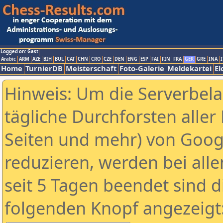
Logged on: Gast
Arabic
ARM
AZE
BIH
BUL
CAT
CHN
CRO
CZE
DEN
ENG
ESP
FAI
FIN
FRA
GER
GRE
INA
I
Home
TurnierDB
Meisterschaft
Foto-Galerie
Meldekartei
El
Hinweis: Um die Serverbel
tägliche Durchforsten aller 
Seiten und mehr) von Goog
reduzieren, werden bei alle
seit 5 Tagen beendet sind d
folgenden Knopf angezeigt